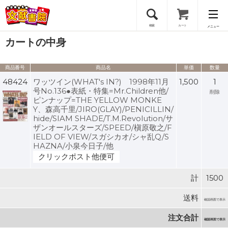
検索
カート
メニュー
カートの中身
会員登録
商品番号
商品名
単価
数量
ログイン
48424
ワッツイン(WHAT's IN?) 1998年11月
1,500
1
号No.136●表紙・特集=Mr.Children他/
削除
ピンナップ=THE YELLOW MONKE
Y、森高千里/JIRO(GLAY)/PENICILLIN/
hide/SIAM SHADE/T.M.Revolution/サ
ザンオールスターズ/SPEED/槇原敬之/F
IELD OF VIEW/スガシカオ/シャ乱Q/S
HAZNA/小泉今日子/他
クリックポスト他便可
計
1500
送料
確認画面で表示
注文合計
確認画面で表示