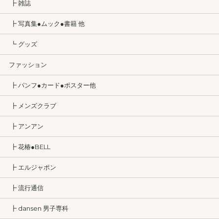
┣ 雑誌
┣ 写真集●ムック●書籍 他
┗ グッズ
ファッション
┣ パンフ●カード●ポスター他
┣ メンズクラブ
┣ アンアン
┣ 花椿●BELL
┣ エルジャポン
┣ 流行通信
┣ dansen 男子専科