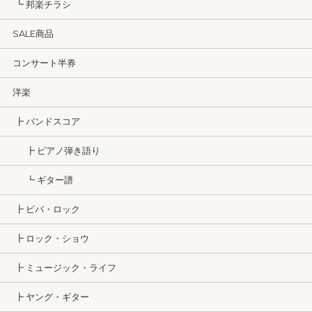
┗ 邦楽チラシ
SALE商品
コンサート半券
洋楽
┣ バンドスコア
┣ ピアノ弾き語り
┗ ギター譜
┣ ビバ・ロック
┣ ロック・ショウ
┣ ミュージック・ライフ
┣ ヤング・ギター