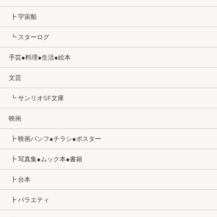
┣ 宇宙船
┗ スターログ
手芸●料理●生活●絵本
文芸
┗ サンリオSF文庫
映画
┣ 映画パンフ●チラシ●ポスター
┣ 写真集●ムック本●書籍
┣ 台本
┣ バラエティ