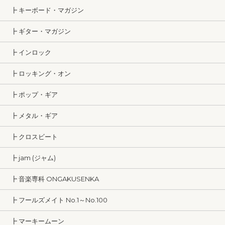
┣ キーボード・マガジン
┣ ギター・マガジン
┣ インロック
┣ ロッキング・オン
┣ ポップ・ギア
┣ メタル・ギア
┣ クロスビート
┣ jam (ジャム)
┣ 音楽専科 ONGAKUSENKA
┣ フールズメイト No.1～No.100
┣ マーキームーン