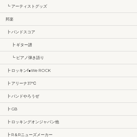
┗ アーティストグッズ
邦楽
┣ バンドスコア
┣ ギター譜
┗ ピアノ弾き語り
┣ ロッキンf●We ROCK
┣ アリーナ37℃
┣ バンドやろうぜ
┣ GB
┣ ロッキングオンジャパン他
┣ R＆Rニューズメーカー