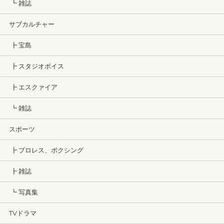
┗ 雑誌
サブカルチャー
┣ 宝島
┣ スタジオボイス
┣ エスクァイア
┗ 雑誌
スポーツ
┣ プロレス、ボクシング
┣ 雑誌
┗ 写真集
TVドラマ