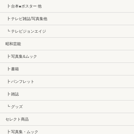
┣ 台本●ポスター 他
┣ テレビ雑誌/写真集他
┗ テレビジョンエイジ
昭和芸能
┣ 写真集&ムック
┣ 書籍
┣ パンフレット
┣ 雑誌
┗ グッズ
セレクト商品
┣ 写真集・ムック