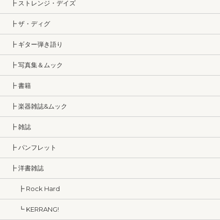
┣ ストレンジ・デイズ
┣ ザ・ディグ
┣ ギター弾き語り
┣ 写真集＆ムック
┣ 書籍
┣ 楽器雑誌&ムック
┣ 雑誌
┣ パンフレット
┣ 洋書雑誌
┣ Rock Hard
┗ KERRANG!