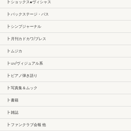
┣ ショックス●ヴィシャス
┣ バックステージ・パス
┣ シンプジャーナル
┣ 月刊カドカワ/ブレス
┣ ムジカ
┣ uv/ヴィジュアル系
┣ ピアノ弾き語り
┣ 写真集＆ムック
┣ 書籍
┣ 雑誌
┣ ファンクラブ会報 他