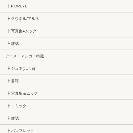
┣ POPEYE
┣ クウネル/アルネ
┣ 写真集●ムック
┗ 雑誌
アニメ・マンガ・特撮
┣ ジュネ(JUNE)
┣ 書籍
┣ 写真集＆ムック
┣ コミック
┣ 雑誌
┣ パンフレット