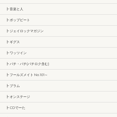
┣ 音楽と人
┣ ポップビート
┣ ジェイロックマガジン
┣ ギグス
┣ ワッツイン
┣ パチ・パチ(パチロク含む)
┣ フールズメイト No.101～
┣ プラム
┣ オンステージ
┣ CDでーた