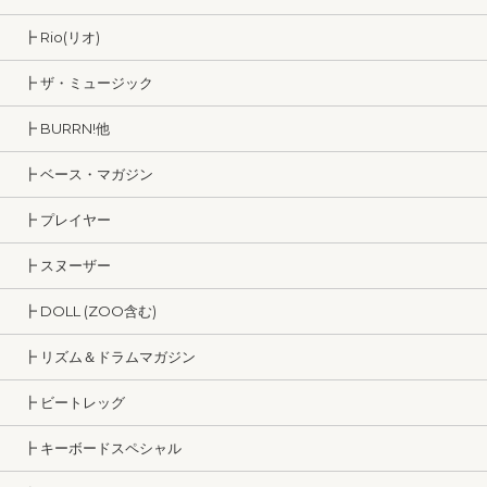
┣ Rio(リオ)
┣ ザ・ミュージック
┣ BURRN!他
┣ ベース・マガジン
┣ プレイヤー
┣ スヌーザー
┣ DOLL (ZOO含む)
┣ リズム＆ドラムマガジン
┣ ビートレッグ
┣ キーボードスペシャル