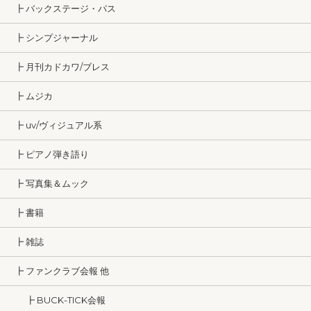
┣ バックステージ・パス
┣ シンプジャーナル
┣ 月刊カドカワ/ブレス
┣ ムジカ
┣ uv/ヴィジュアル系
┣ ピアノ弾き語り
┣ 写真集＆ムック
┣ 書籍
┣ 雑誌
┣ ファンクラブ会報 他
┣ BUCK-TICK会報