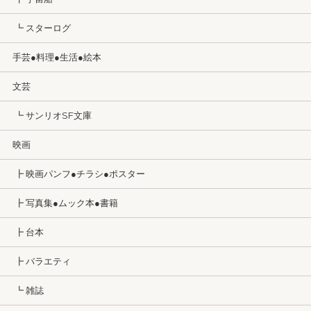
┗ スターログ
手芸●料理●生活●絵本
文芸
┗ サンリオSF文庫
映画
┣ 映画パンフ●チラシ●ポスター
┣ 写真集●ムック本●書籍
┣ 台本
┣ バラエティ
┗ 雑誌