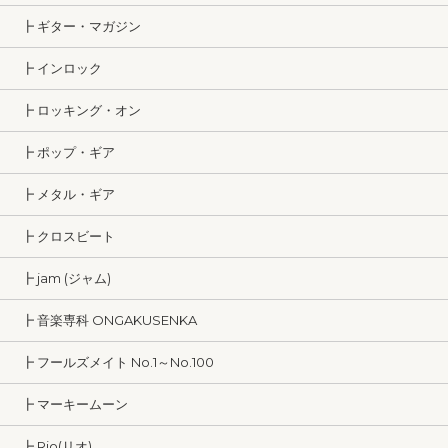
┣ ギター・マガジン
┣ インロック
┣ ロッキング・オン
┣ ポップ・ギア
┣ メタル・ギア
┣ クロスビート
┣ jam (ジャム)
┣ 音楽専科 ONGAKUSENKA
┣ フールズメイト No.1～No.100
┣ マーキームーン
┣ Rio(リオ)