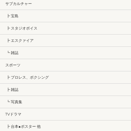
サブカルチャー
┣ 宝島
┣ スタジオボイス
┣ エスクァイア
┗ 雑誌
スポーツ
┣ プロレス、ボクシング
┣ 雑誌
┗ 写真集
TVドラマ
┣ 台本●ポスター 他