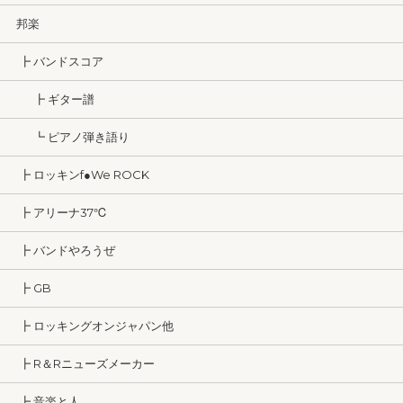
邦楽
┣ バンドスコア
┣ ギター譜
┗ ピアノ弾き語り
┣ ロッキンf●We ROCK
┣ アリーナ37℃
┣ バンドやろうぜ
┣ GB
┣ ロッキングオンジャパン他
┣ R＆Rニューズメーカー
┣ 音楽と人