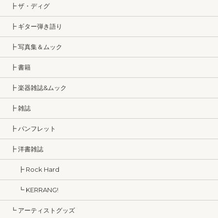
┣ ザ・ディグ
┣ ギター弾き語り
┣ 写真集＆ムック
┣ 書籍
┣ 楽器雑誌&ムック
┣ 雑誌
┣ パンフレット
┣ 洋書雑誌
┣ Rock Hard
┗ KERRANG!
┗ アーティストグッズ