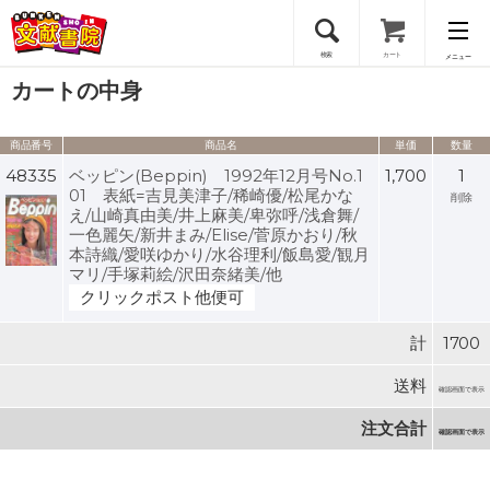
検索
カート
メニュー
カートの中身
会員登録
商品番号
商品名
単価
数量
ログイン
48335
ベッピン(Beppin) 1992年12月号No.1
1,700
1
01 表紙=吉見美津子/稀崎優/松尾かな
削除
え/山崎真由美/井上麻美/卑弥呼/浅倉舞/
一色麗矢/新井まみ/Elise/菅原かおり/秋
本詩織/愛咲ゆかり/水谷理利/飯島愛/観月
マリ/手塚莉絵/沢田奈緒美/他
クリックポスト他便可
計
1700
送料
確認画面で表示
注文合計
確認画面で表示