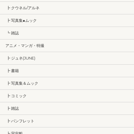
┣ クウネル/アルネ
┣ 写真集●ムック
┗ 雑誌
アニメ・マンガ・特撮
┣ ジュネ(JUNE)
┣ 書籍
┣ 写真集＆ムック
┣ コミック
┣ 雑誌
┣ パンフレット
┣ 宇宙船