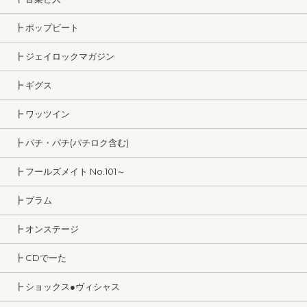
┣ ポップビート
┣ ジェイロックマガジン
┣ ギグス
┣ ワッツイン
┣ パチ・パチ(パチロク含む)
┣ フールズメイト No.101～
┣ プラム
┣ オンステージ
┣ CDでーた
┣ ショックス●ヴィシャス