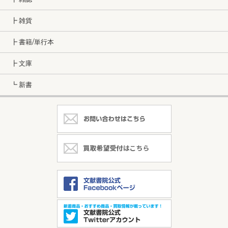
┣ 雑貨
┣ 書籍/単行本
┣ 文庫
┗ 新書