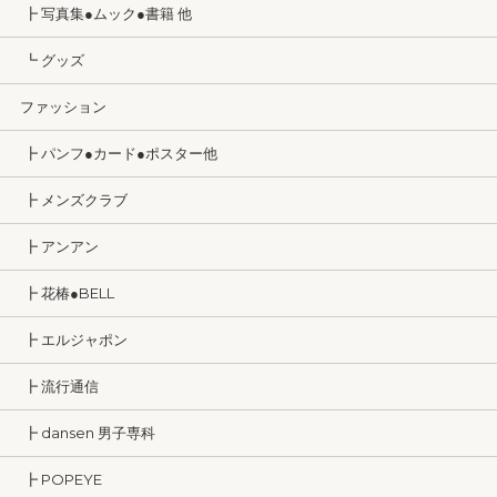
┣ 写真集●ムック●書籍 他
┗ グッズ
ファッション
┣ パンフ●カード●ポスター他
┣ メンズクラブ
┣ アンアン
┣ 花椿●BELL
┣ エルジャポン
┣ 流行通信
┣ dansen 男子専科
┣ POPEYE