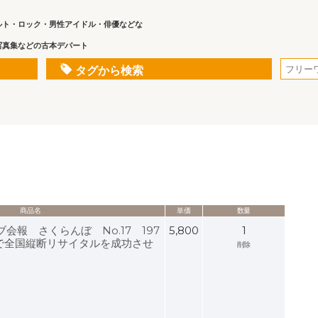
ルト・ロック・男性アイドル・俳優などな
写真集などの古本デパート
タグから検索
商品名
単価
数量
会報 さくらんぼ No.17 197
5,800
1
力で全国縦断リサイタルを成功させ
削除