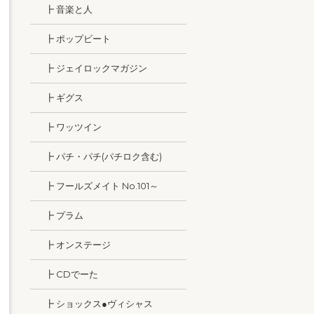
┣ 音楽と人
┣ ポップビート
┣ ジェイロックマガジン
┣ ギグス
┣ ワッツイン
┣ パチ・パチ(パチロク含む)
┣ フールズメイト No.101～
┣ プラム
┣ オンステージ
┣ CDでーた
┣ ショックス●ヴィシャス