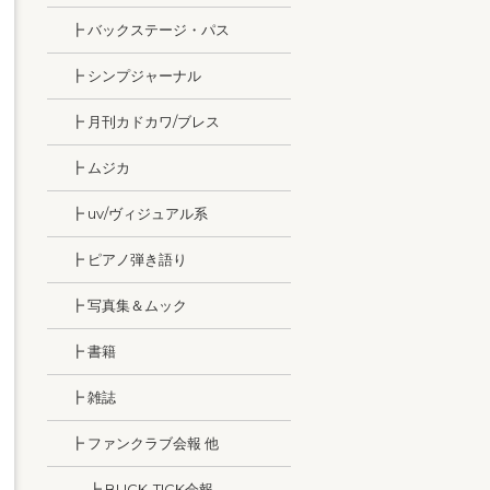
┣ バックステージ・パス
┣ シンプジャーナル
┣ 月刊カドカワ/ブレス
┣ ムジカ
┣ uv/ヴィジュアル系
┣ ピアノ弾き語り
┣ 写真集＆ムック
┣ 書籍
┣ 雑誌
┣ ファンクラブ会報 他
┣ BUCK-TICK会報