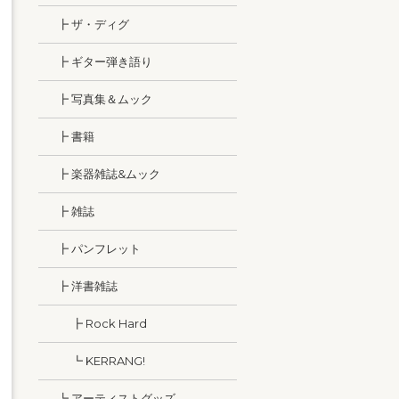
┣ ザ・ディグ
┣ ギター弾き語り
┣ 写真集＆ムック
┣ 書籍
┣ 楽器雑誌&ムック
┣ 雑誌
┣ パンフレット
┣ 洋書雑誌
┣ Rock Hard
┗ KERRANG!
┗ アーティストグッズ