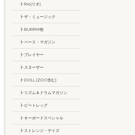
┣ Rio(リオ)
┣ ザ・ミュージック
┣ BURRN!他
┣ ベース・マガジン
┣ プレイヤー
┣ スヌーザー
┣ DOLL (ZOO含む)
┣ リズム＆ドラムマガジン
┣ ビートレッグ
┣ キーボードスペシャル
┣ ストレンジ・デイズ