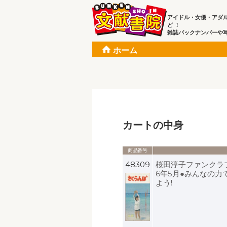
アイドル・女優・アダ
ど ！
雑誌バックナンバーや
ホーム
カートの中身
商品番号
48309
桜田淳子ファンクラブ
6年5月●みんなの
よう!