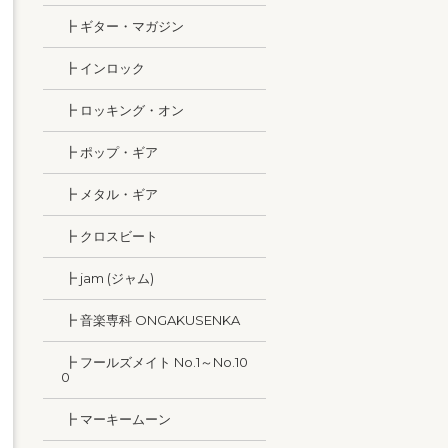
┣ ギター・マガジン
┣ インロック
┣ ロッキング・オン
┣ ポップ・ギア
┣ メタル・ギア
┣ クロスビート
┣ jam (ジャム)
┣ 音楽専科 ONGAKUSENKA
┣ フールズメイト No.1～No.10
0
┣ マーキームーン