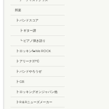
邦楽
┣ バンドスコア
┣ ギター譜
┗ ピアノ弾き語り
┣ ロッキンf●We ROCK
┣ アリーナ37℃
┣ バンドやろうぜ
┣ GB
┣ ロッキングオンジャパン他
┣ R＆Rニューズメーカー