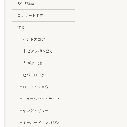
SALE商品
コンサート半券
洋楽
┣ バンドスコア
┣ ピアノ弾き語り
┗ ギター譜
┣ ビバ・ロック
┣ ロック・ショウ
┣ ミュージック・ライフ
┣ ヤング・ギター
┣ キーボード・マガジン