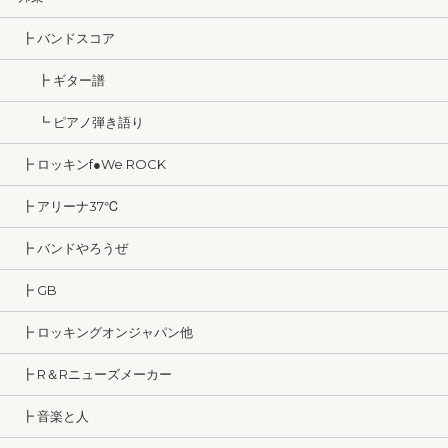
┣ バンドスコア
┣ ギター譜
┗ ピアノ弾き語り
┣ ロッキンf●We ROCK
┣ アリーナ37℃
┣ バンドやろうぜ
┣ GB
┣ ロッキングオンジャパン他
┣ R＆Rニューズメーカー
┣ 音楽と人