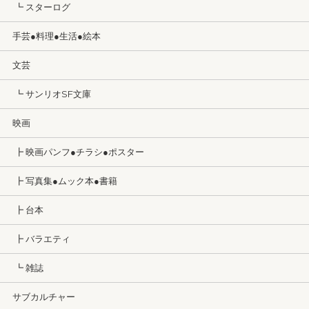
┗ スターログ
手芸●料理●生活●絵本
文芸
┗ サンリオSF文庫
映画
┣ 映画パンフ●チラシ●ポスター
┣ 写真集●ムック本●書籍
┣ 台本
┣ バラエティ
┗ 雑誌
サブカルチャー