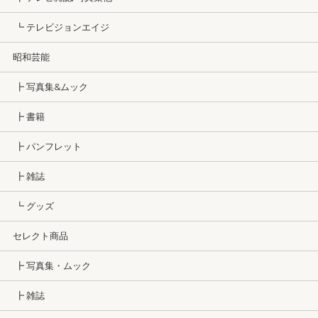
┗ テレビジョンエイジ
昭和芸能
┣ 写真集&ムック
┣ 書籍
┣ パンフレット
┣ 雑誌
┗ グッズ
セレクト商品
┣ 写真集・ムック
┣ 雑誌