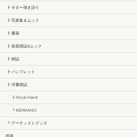
┣ ギター弾き語り
┣ 写真集＆ムック
┣ 書籍
┣ 楽器雑誌&ムック
┣ 雑誌
┣ パンフレット
┣ 洋書雑誌
┣ Rock Hard
┗ KERRANG!
┗ アーティストグッズ
邦楽