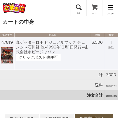
検索
カート
メニュー
カートの中身
会員登録
商品番号
商品名
単価
数量
ログイン
47819
真ゲッターロボ ビジュアルブック チェ
3,000
1
ンジ!!●石川賢 他●1998年12月1日発行=株
削除
式会社ホビージャパン
クリックポスト他便可
計
3000
送料
確認画面で表示
注文合計
確認画面で表示