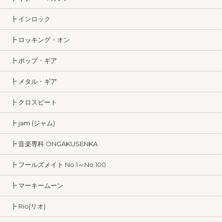
┣ インロック
┣ ロッキング・オン
┣ ポップ・ギア
┣ メタル・ギア
┣ クロスビート
┣ jam (ジャム)
┣ 音楽専科 ONGAKUSENKA
┣ フールズメイト No.1～No.100
┣ マーキームーン
┣ Rio(リオ)