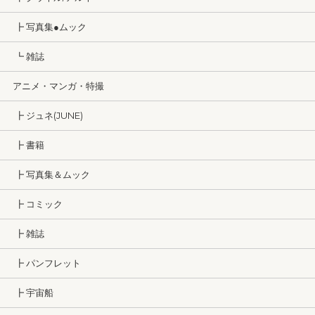
┣ 写真集●ムック
┗ 雑誌
アニメ・マンガ・特撮
┣ ジュネ(JUNE)
┣ 書籍
┣ 写真集＆ムック
┣ コミック
┣ 雑誌
┣ パンフレット
┣ 宇宙船