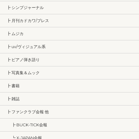
┣ シンプジャーナル
┣ 月刊カドカワ/ブレス
┣ ムジカ
┣ uv/ヴィジュアル系
┣ ピアノ弾き語り
┣ 写真集＆ムック
┣ 書籍
┣ 雑誌
┣ ファンクラブ会報 他
┣ BUCK-TICK会報
┗ X-JAPAN会報