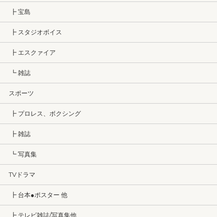
┣ 宝島
┣ スタジオボイス
┣ エスクァイア
┗ 雑誌
スポーツ
┣ プロレス、ボクシング
┣ 雑誌
┗ 写真集
TVドラマ
┣ 台本●ポスター 他
┣ テレビ雑誌/写真集他