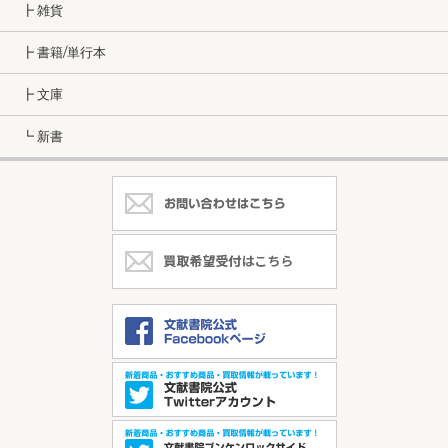
┣ 雑貨
┣ 書籍/単行本
┣ 文庫
┗ 新書