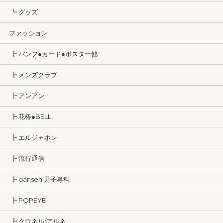
┗ グッズ
ファッション
┣ パンフ●カード●ポスター他
┣ メンズクラブ
┣ アンアン
┣ 花椿●BELL
┣ エルジャポン
┣ 流行通信
┣ dansen 男子専科
┣ POPEYE
┣ クウネル/アルネ