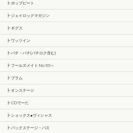
┣ ポップビート
┣ ジェイロックマガジン
┣ ギグス
┣ ワッツイン
┣ パチ・パチ(パチロク含む)
┣ フールズメイト No.101～
┣ プラム
┣ オンステージ
┣ CDでーた
┣ ショックス●ヴィシャス
┣ バックステージ・パス