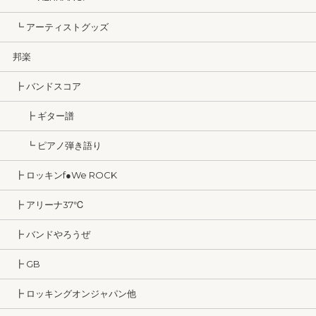
┗ アーティストグッズ
邦楽
┣ バンドスコア
┣ ギター譜
┗ ピアノ弾き語り
┣ ロッキンf●We ROCK
┣ アリーナ37℃
┣ バンドやろうぜ
┣ GB
┣ ロッキングオンジャパン他