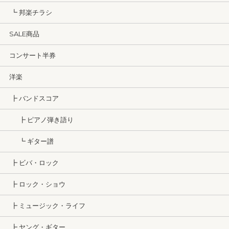
┗ 邦楽チラシ
SALE商品
コンサート半券
洋楽
┣ バンドスコア
┣ ピアノ弾き語り
┗ ギター譜
┣ ビバ・ロック
┣ ロック・ショウ
┣ ミュージック・ライフ
┣ ヤング・ギター