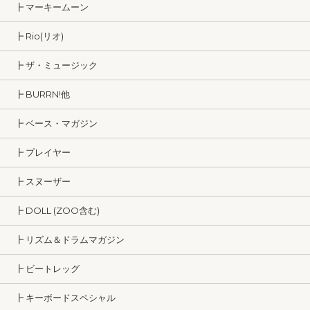
┣ マーキームーン
┣ Rio(リオ)
┣ ザ・ミュージック
┣ BURRN!他
┣ ベース・マガジン
┣ プレイヤー
┣ スヌーザー
┣ DOLL (ZOO含む)
┣ リズム＆ドラムマガジン
┣ ビートレッグ
┣ キーボードスペシャル