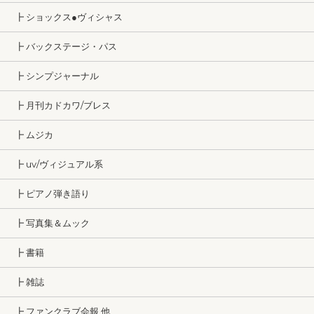
┣ ショックス●ヴィシャス
┣ バックステージ・パス
┣ シンプジャーナル
┣ 月刊カドカワ/ブレス
┣ ムジカ
┣ uv/ヴィジュアル系
┣ ピアノ弾き語り
┣ 写真集＆ムック
┣ 書籍
┣ 雑誌
┣ ファンクラブ会報 他