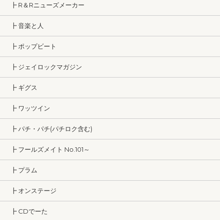
┣ R＆Rニューズメーカー
┣ 音楽と人
┣ ポップビート
┣ ジェイロックマガジン
┣ ギグス
┣ ワッツイン
┣ パチ・パチ(パチロク含む)
┣ フールズメイト No.101～
┣ プラム
┣ オンステージ
┣ CDでーた