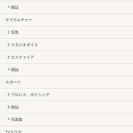
┗ 雑誌
サブカルチャー
┣ 宝島
┣ スタジオボイス
┣ エスクァイア
┗ 雑誌
スポーツ
┣ プロレス、ボクシング
┣ 雑誌
┗ 写真集
TVドラマ