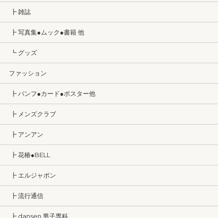
┣ 雑誌
┣ 写真集●ムック●書籍 他
┗ グッズ
ファッション
┣ パンフ●カード●ポスター他
┣ メンズクラブ
┣ アンアン
┣ 花椿●BELL
┣ エルジャポン
┣ 流行通信
┣ dansen 男子専科