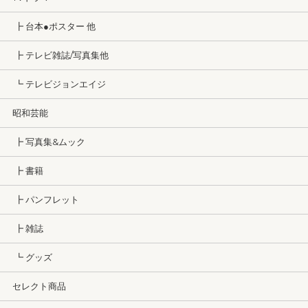
┣ 台本●ポスター 他
┣ テレビ雑誌/写真集他
┗ テレビジョンエイジ
昭和芸能
┣ 写真集&ムック
┣ 書籍
┣ パンフレット
┣ 雑誌
┗ グッズ
セレクト商品