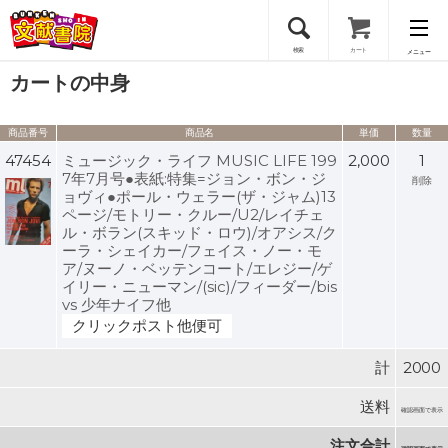
検索
カート
メニュー
カートの中身
会員登録
商品番号
商品名
単価
数量
ログイン
47454
ミュージック・ライフ MUSIC LIFE 199
2,000
1
7年7月号●表紙:特集=ジョン・ボン・ジ
削除
ョヴィ●ポール・ウェラー(ザ・ジャム)13
ページ/モトリー・クルー/U2/レイチェ
ル・ボラン(スキッド・ロウ)/オアシス/ク
ーラ・シェイカー/フェイス・ノー・モ
ア/ヌーノ・ベッテンコート/エレジー/ゲ
イリー・ニューマン/(sic)/フィーダー/bis
vs 少年ナイフ他
クリックポスト他便可
計
2000
送料
確認画面で表示
注文合計