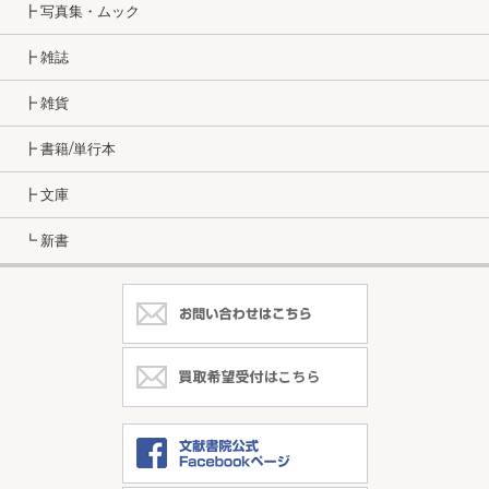
┣ 写真集・ムック
┣ 雑誌
┣ 雑貨
┣ 書籍/単行本
┣ 文庫
┗ 新書