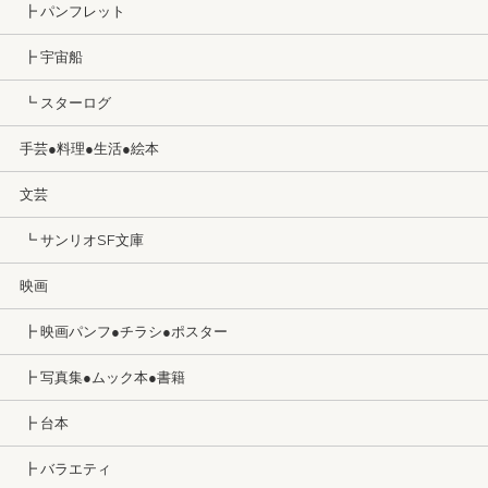
┣ パンフレット
┣ 宇宙船
┗ スターログ
手芸●料理●生活●絵本
文芸
┗ サンリオSF文庫
映画
┣ 映画パンフ●チラシ●ポスター
┣ 写真集●ムック本●書籍
┣ 台本
┣ バラエティ