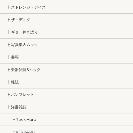
┣ ストレンジ・デイズ
┣ ザ・ディグ
┣ ギター弾き語り
┣ 写真集＆ムック
┣ 書籍
┣ 楽器雑誌&ムック
┣ 雑誌
┣ パンフレット
┣ 洋書雑誌
┣ Rock Hard
┗ KERRANG!