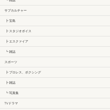
┗ 雑誌
サブカルチャー
┣ 宝島
┣ スタジオボイス
┣ エスクァイア
┗ 雑誌
スポーツ
┣ プロレス、ボクシング
┣ 雑誌
┗ 写真集
TVドラマ