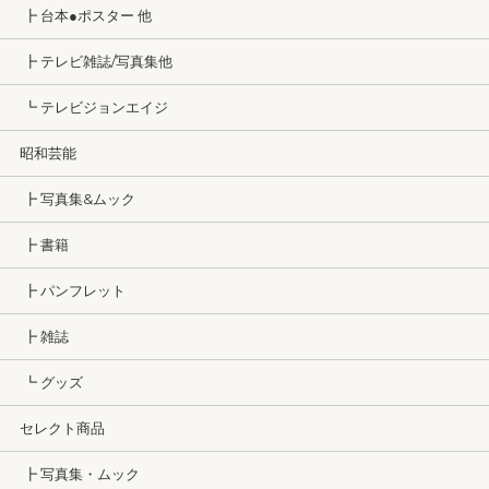
┣ 台本●ポスター 他
┣ テレビ雑誌/写真集他
┗ テレビジョンエイジ
昭和芸能
┣ 写真集&ムック
┣ 書籍
┣ パンフレット
┣ 雑誌
┗ グッズ
セレクト商品
┣ 写真集・ムック