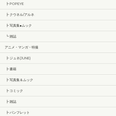
┣ POPEYE
┣ クウネル/アルネ
┣ 写真集●ムック
┗ 雑誌
アニメ・マンガ・特撮
┣ ジュネ(JUNE)
┣ 書籍
┣ 写真集＆ムック
┣ コミック
┣ 雑誌
┣ パンフレット