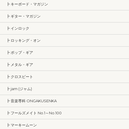
┣ キーボード・マガジン
┣ ギター・マガジン
┣ インロック
┣ ロッキング・オン
┣ ポップ・ギア
┣ メタル・ギア
┣ クロスビート
┣ jam (ジャム)
┣ 音楽専科 ONGAKUSENKA
┣ フールズメイト No.1～No.100
┣ マーキームーン