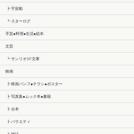
┣ 宇宙船
┗ スターログ
手芸●料理●生活●絵本
文芸
┗ サンリオSF文庫
映画
┣ 映画パンフ●チラシ●ポスター
┣ 写真集●ムック本●書籍
┣ 台本
┣ バラエティ