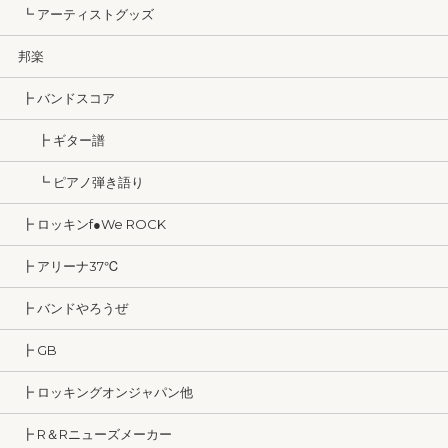
┗ アーティストグッズ
邦楽
┣ バンドスコア
┣ ギター譜
┗ ピアノ弾き語り
┣ ロッキンf●We ROCK
┣ アリーナ37℃
┣ バンドやろうぜ
┣ GB
┣ ロッキングオンジャパン他
┣ R＆Rニューズメーカー