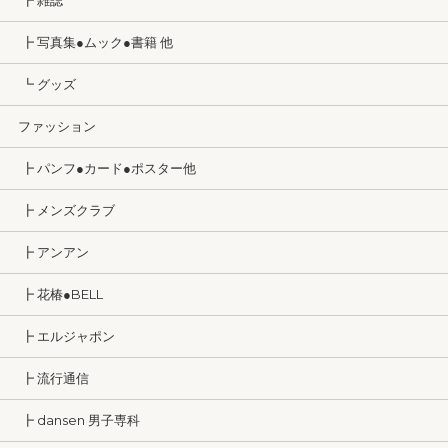
┣ 雑誌
┣ 写真集●ムック●書籍 他
┗ グッズ
ファッション
┣ パンフ●カード●ポスター他
┣ メンズクラブ
┣ アンアン
┣ 花椿●BELL
┣ エルジャポン
┣ 流行通信
┣ dansen 男子専科