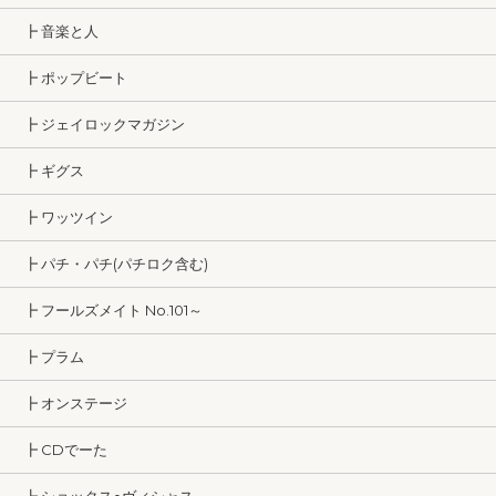
┣ 音楽と人
┣ ポップビート
┣ ジェイロックマガジン
┣ ギグス
┣ ワッツイン
┣ パチ・パチ(パチロク含む)
┣ フールズメイト No.101～
┣ プラム
┣ オンステージ
┣ CDでーた