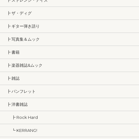
┣ ストレンジ・デイズ
┣ ザ・ディグ
┣ ギター弾き語り
┣ 写真集＆ムック
┣ 書籍
┣ 楽器雑誌&ムック
┣ 雑誌
┣ パンフレット
┣ 洋書雑誌
┣ Rock Hard
┗ KERRANG!