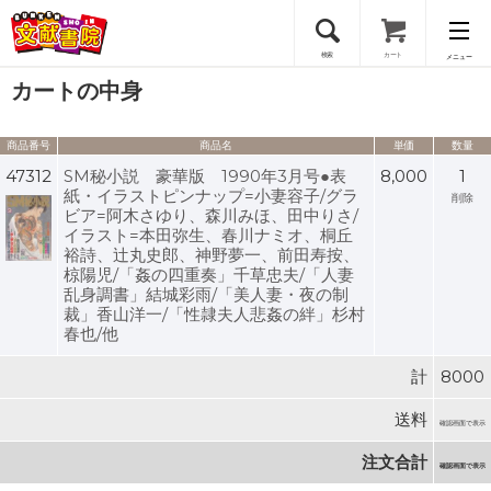
検索
カート
メニュー
カートの中身
会員登録
商品番号
商品名
単価
数量
ログイン
47312
SM秘小説 豪華版 1990年3月号●表
8,000
1
紙・イラストピンナップ=小妻容子/グラ
削除
ビア=阿木さゆり、森川みほ、田中りさ/
イラスト=本田弥生、春川ナミオ、桐丘
裕詩、辻丸史郎、神野夢一、前田寿按、
椋陽児/「姦の四重奏」千草忠夫/「人妻
乱身調書」結城彩雨/「美人妻・夜の制
裁」香山洋一/「性隷夫人悲姦の絆」杉村
春也/他
計
8000
送料
確認画面で表示
注文合計
確認画面で表示