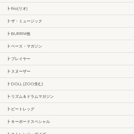
┣ Rio(リオ)
┣ ザ・ミュージック
┣ BURRN!他
┣ ベース・マガジン
┣ プレイヤー
┣ スヌーザー
┣ DOLL (ZOO含む)
┣ リズム＆ドラムマガジン
┣ ビートレッグ
┣ キーボードスペシャル