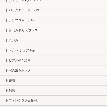
┣ ショックス●ヴィシャス
┣ バックステージ・パス
┣ シンプジャーナル
┣ 月刊カドカワ/ブレス
┣ ムジカ
┣ uv/ヴィジュアル系
┣ ピアノ弾き語り
┣ 写真集＆ムック
┣ 書籍
┣ 雑誌
┣ ファンクラブ会報 他