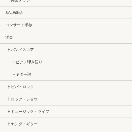
┗ 邦楽チラシ
SALE商品
コンサート半券
洋楽
┣ バンドスコア
┣ ピアノ弾き語り
┗ ギター譜
┣ ビバ・ロック
┣ ロック・ショウ
┣ ミュージック・ライフ
┣ ヤング・ギター