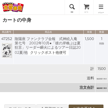
検索
カート
メニュー
カートの中身
会員登録
商品番号
商品名
単価
数量
ログイン
47252
陰陽座 ファンクラブ会報 式神絵入庵
1,500
1
第七号 2002年10月●「彼の岸喚ぶは夏
削除
狂言」リーダー瞬火によるツアー日誌20
02夏/他
クリックポスト他便可
計
1500
送料
確認画面で表示
注文合計
確認画面で表示