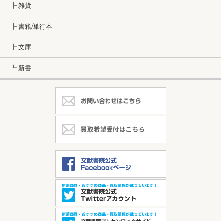
┣ 雑貨
┣ 書籍/単行本
┣ 文庫
┗ 新書