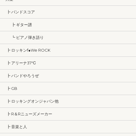
┣ バンドスコア
┣ ギター譜
┗ ピアノ弾き語り
┣ ロッキンf●We ROCK
┣ アリーナ37℃
┣ バンドやろうぜ
┣ GB
┣ ロッキングオンジャパン他
┣ R＆Rニューズメーカー
┣ 音楽と人