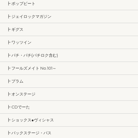
┣ ポップビート
┣ ジェイロックマガジン
┣ ギグス
┣ ワッツイン
┣ パチ・パチ(パチロク含む)
┣ フールズメイト No.101～
┣ プラム
┣ オンステージ
┣ CDでーた
┣ ショックス●ヴィシャス
┣ バックステージ・パス