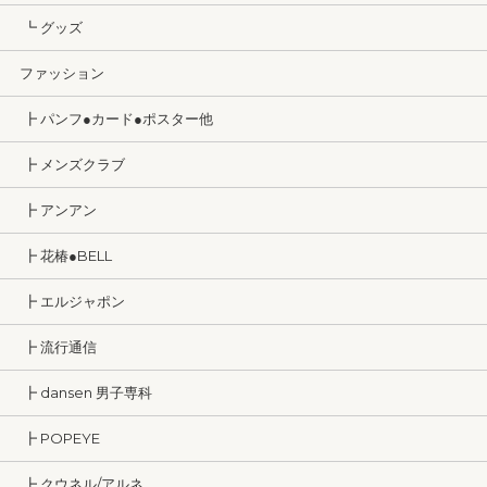
┗ グッズ
ファッション
┣ パンフ●カード●ポスター他
┣ メンズクラブ
┣ アンアン
┣ 花椿●BELL
┣ エルジャポン
┣ 流行通信
┣ dansen 男子専科
┣ POPEYE
┣ クウネル/アルネ