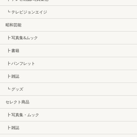
┗ テレビジョンエイジ
昭和芸能
┣ 写真集&ムック
┣ 書籍
┣ パンフレット
┣ 雑誌
┗ グッズ
セレクト商品
┣ 写真集・ムック
┣ 雑誌