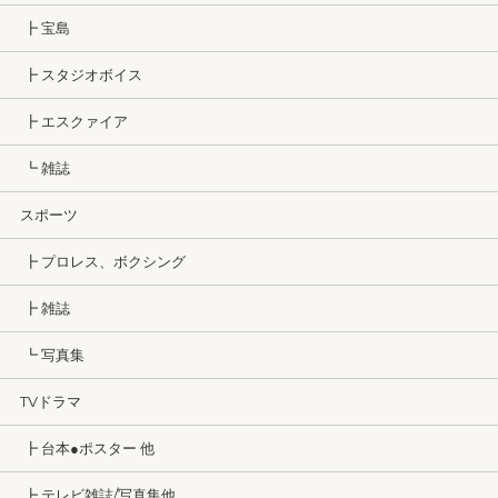
┣ 宝島
┣ スタジオボイス
┣ エスクァイア
┗ 雑誌
スポーツ
┣ プロレス、ボクシング
┣ 雑誌
┗ 写真集
TVドラマ
┣ 台本●ポスター 他
┣ テレビ雑誌/写真集他