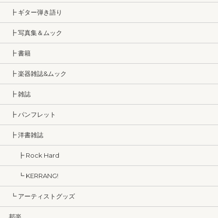
┣ ギター弾き語り
┣ 写真集＆ムック
┣ 書籍
┣ 楽器雑誌&ムック
┣ 雑誌
┣ パンフレット
┣ 洋書雑誌
┣ Rock Hard
┗ KERRANG!
┗ アーティストグッズ
邦楽