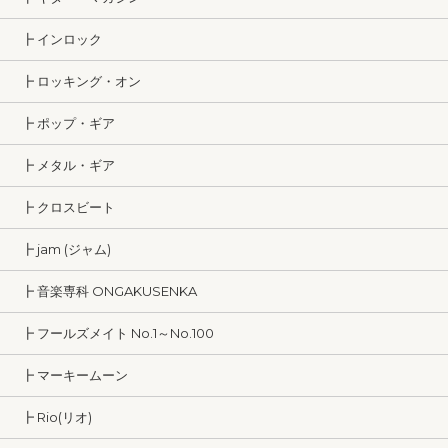
┣ インロック
┣ ロッキング・オン
┣ ポップ・ギア
┣ メタル・ギア
┣ クロスビート
┣ jam (ジャム)
┣ 音楽専科 ONGAKUSENKA
┣ フールズメイト No.1～No.100
┣ マーキームーン
┣ Rio(リオ)