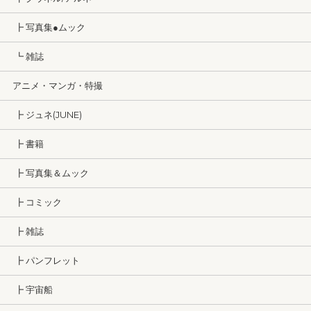
┣ 写真集●ムック
┗ 雑誌
アニメ・マンガ・特撮
┣ ジュネ(JUNE)
┣ 書籍
┣ 写真集＆ムック
┣ コミック
┣ 雑誌
┣ パンフレット
┣ 宇宙船