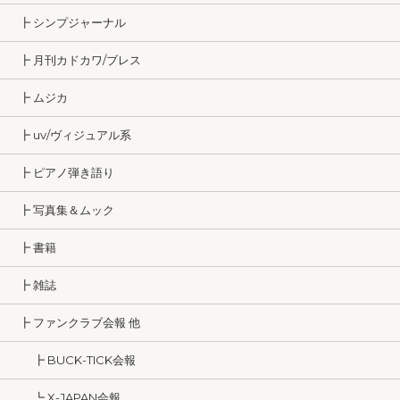
┣ シンプジャーナル
┣ 月刊カドカワ/ブレス
┣ ムジカ
┣ uv/ヴィジュアル系
┣ ピアノ弾き語り
┣ 写真集＆ムック
┣ 書籍
┣ 雑誌
┣ ファンクラブ会報 他
┣ BUCK-TICK会報
┗ X-JAPAN会報