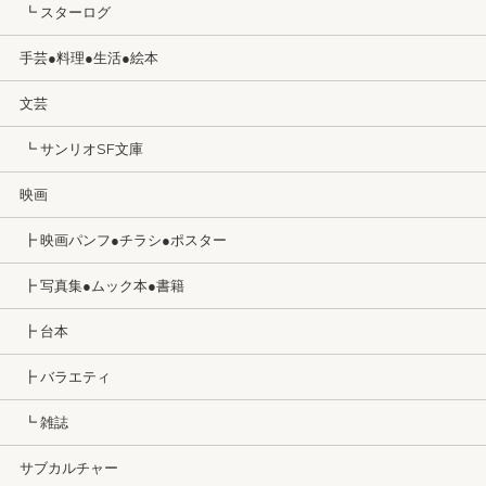
┗ スターログ
手芸●料理●生活●絵本
文芸
┗ サンリオSF文庫
映画
┣ 映画パンフ●チラシ●ポスター
┣ 写真集●ムック本●書籍
┣ 台本
┣ バラエティ
┗ 雑誌
サブカルチャー