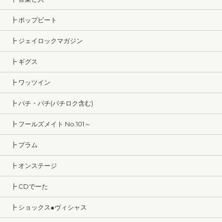
┣ ポップビート
┣ ジェイロックマガジン
┣ ギグス
┣ ワッツイン
┣ パチ・パチ(パチロク含む)
┣ フールズメイト No.101～
┣ プラム
┣ オンステージ
┣ CDでーた
┣ ショックス●ヴィシャス