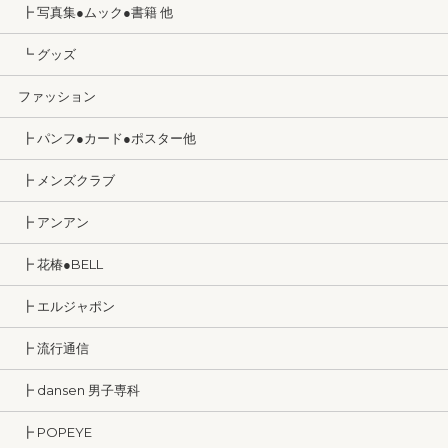
┣ 写真集●ムック●書籍 他
┗ グッズ
ファッション
┣ パンフ●カード●ポスター他
┣ メンズクラブ
┣ アンアン
┣ 花椿●BELL
┣ エルジャポン
┣ 流行通信
┣ dansen 男子専科
┣ POPEYE