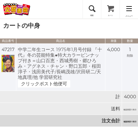
検索
カート
メニュー
カートの中身
会員登録
商品番号
商品名
単価
数量
ログイン
47217
中学二年生コース 1975年1月号付録 『十
4,000
1
代』冬の芸能特集●特大カラーピンナッ
削除
プ付き＝山口百恵・西城秀樹・郷ひろ
み・アグネス・チャン・野口五郎・桜田
淳子・浅田美代子/長嶋茂雄/沢田研二/天
地真理/他 学習研究社
クリックポスト他便可
計
4000
送料
確認画面で表示
注文合計
確認画面で表示