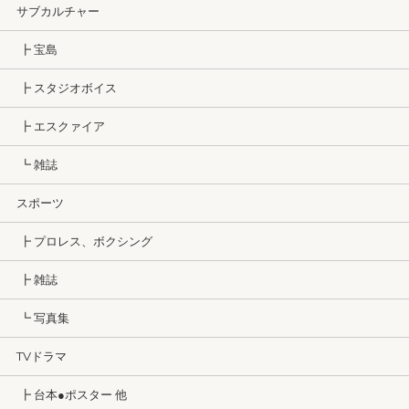
サブカルチャー
┣ 宝島
┣ スタジオボイス
┣ エスクァイア
┗ 雑誌
スポーツ
┣ プロレス、ボクシング
┣ 雑誌
┗ 写真集
TVドラマ
┣ 台本●ポスター 他