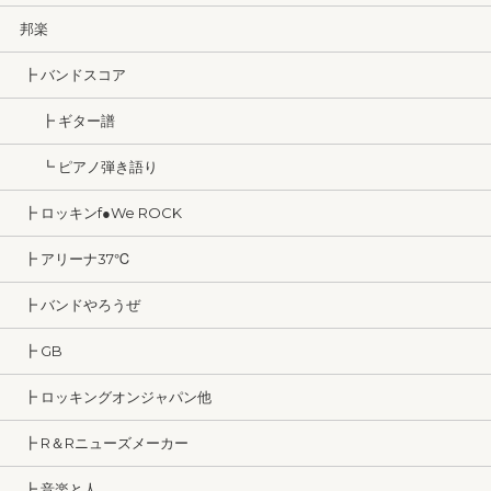
邦楽
┣ バンドスコア
┣ ギター譜
┗ ピアノ弾き語り
┣ ロッキンf●We ROCK
┣ アリーナ37℃
┣ バンドやろうぜ
┣ GB
┣ ロッキングオンジャパン他
┣ R＆Rニューズメーカー
┣ 音楽と人