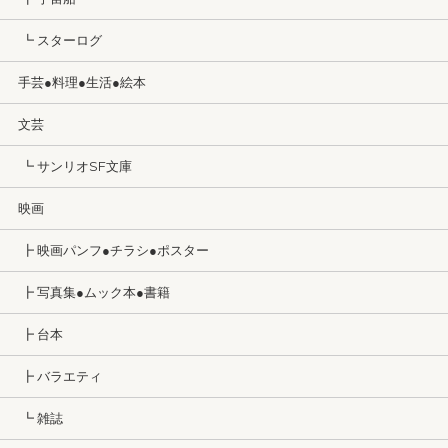
┗ スターログ
手芸●料理●生活●絵本
文芸
┗ サンリオSF文庫
映画
┣ 映画パンフ●チラシ●ポスター
┣ 写真集●ムック本●書籍
┣ 台本
┣ バラエティ
┗ 雑誌