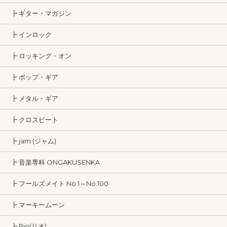
┣ ギター・マガジン
┣ インロック
┣ ロッキング・オン
┣ ポップ・ギア
┣ メタル・ギア
┣ クロスビート
┣ jam (ジャム)
┣ 音楽専科 ONGAKUSENKA
┣ フールズメイト No.1～No.100
┣ マーキームーン
┣ Rio(リオ)