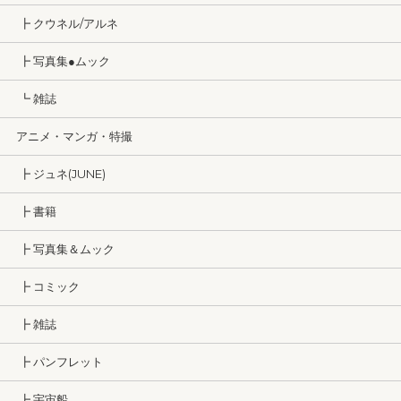
┣ クウネル/アルネ
┣ 写真集●ムック
┗ 雑誌
アニメ・マンガ・特撮
┣ ジュネ(JUNE)
┣ 書籍
┣ 写真集＆ムック
┣ コミック
┣ 雑誌
┣ パンフレット
┣ 宇宙船