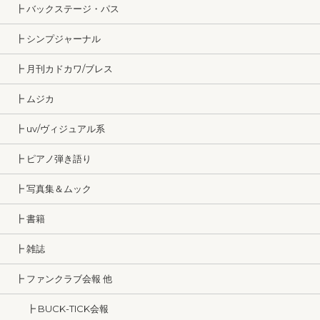
┣ バックステージ・パス
┣ シンプジャーナル
┣ 月刊カドカワ/ブレス
┣ ムジカ
┣ uv/ヴィジュアル系
┣ ピアノ弾き語り
┣ 写真集＆ムック
┣ 書籍
┣ 雑誌
┣ ファンクラブ会報 他
┣ BUCK-TICK会報