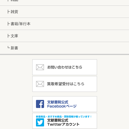
┣ 雑貨
┣ 書籍/単行本
┣ 文庫
┗ 新書