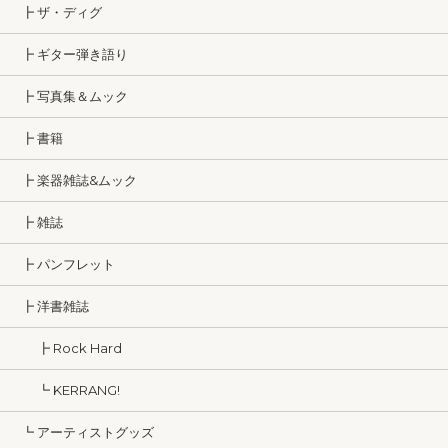
┣ ザ・ディグ
┣ ギター弾き語り
┣ 写真集＆ムック
┣ 書籍
┣ 楽器雑誌&ムック
┣ 雑誌
┣ パンフレット
┣ 洋書雑誌
┣ Rock Hard
┗ KERRANG!
┗ アーティストグッズ