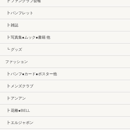
┣ ファンクラブ会報
┣ パンフレット
┣ 雑誌
┣ 写真集●ムック●書籍 他
┗ グッズ
ファッション
┣ パンフ●カード●ポスター他
┣ メンズクラブ
┣ アンアン
┣ 花椿●BELL
┣ エルジャポン