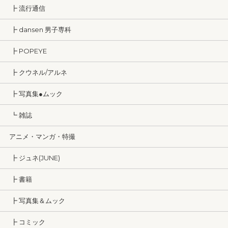
┣ 流行通信
┣ dansen 男子専科
┣ POPEYE
┣ クウネル/アルネ
┣ 写真集●ムック
┗ 雑誌
アニメ・マンガ・特撮
┣ ジュネ(JUNE)
┣ 書籍
┣ 写真集＆ムック
┣ コミック