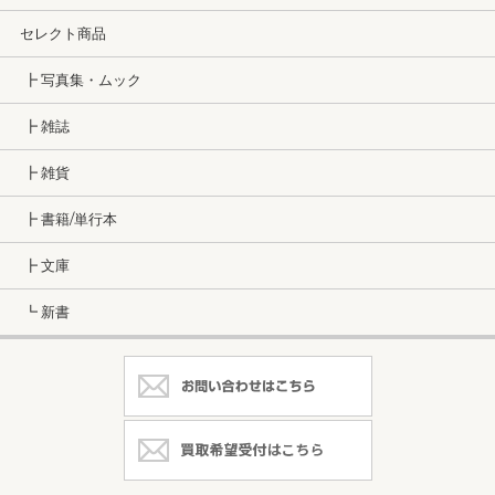
セレクト商品
┣ 写真集・ムック
┣ 雑誌
┣ 雑貨
┣ 書籍/単行本
┣ 文庫
┗ 新書