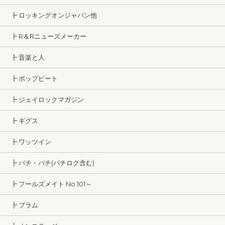
┣ ロッキングオンジャパン他
┣ R＆Rニューズメーカー
┣ 音楽と人
┣ ポップビート
┣ ジェイロックマガジン
┣ ギグス
┣ ワッツイン
┣ パチ・パチ(パチロク含む)
┣ フールズメイト No.101～
┣ プラム