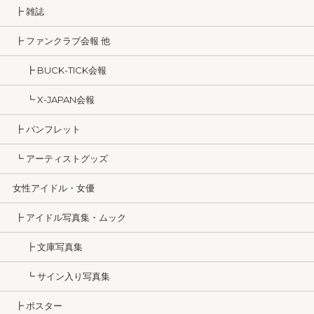
┣ 雑誌
┣ ファンクラブ会報 他
┣ BUCK-TICK会報
┗ X-JAPAN会報
┣ パンフレット
┗ アーティストグッズ
女性アイドル・女優
┣ アイドル写真集・ムック
┣ 文庫写真集
┗ サイン入り写真集
┣ ポスター