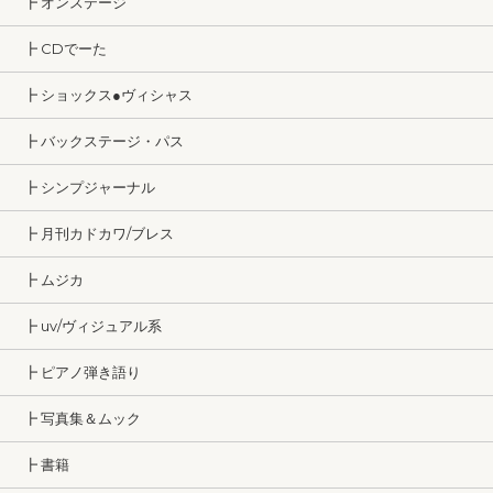
┣ オンステージ
┣ CDでーた
┣ ショックス●ヴィシャス
┣ バックステージ・パス
┣ シンプジャーナル
┣ 月刊カドカワ/ブレス
┣ ムジカ
┣ uv/ヴィジュアル系
┣ ピアノ弾き語り
┣ 写真集＆ムック
┣ 書籍