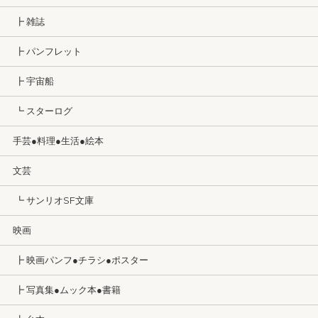
┣ 雑誌
┣ パンフレット
┣ 宇宙船
┗ スターログ
手芸●料理●生活●絵本
文芸
┗ サンリオSF文庫
映画
┣ 映画パンフ●チラシ●ポスター
┣ 写真集●ムック本●書籍