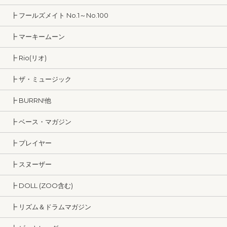
┣ フールズメイト No.1～No.100
┣ マーキームーン
┣ Rio(リオ)
┣ ザ・ミュージック
┣ BURRN!他
┣ ベース・マガジン
┣ プレイヤー
┣ スヌーザー
┣ DOLL (ZOO含む)
┣ リズム＆ドラムマガジン