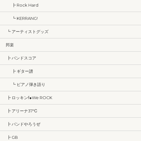
┣ Rock Hard
┗ KERRANG!
┗ アーティストグッズ
邦楽
┣ バンドスコア
┣ ギター譜
┗ ピアノ弾き語り
┣ ロッキンf●We ROCK
┣ アリーナ37℃
┣ バンドやろうぜ
┣ GB