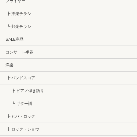
フライヤー
┣ 洋楽チラシ
┗ 邦楽チラシ
SALE商品
コンサート半券
洋楽
┣ バンドスコア
┣ ピアノ弾き語り
┗ ギター譜
┣ ビバ・ロック
┣ ロック・ショウ