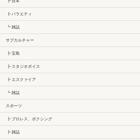
┣ 台本
┣ バラエティ
┗ 雑誌
サブカルチャー
┣ 宝島
┣ スタジオボイス
┣ エスクァイア
┗ 雑誌
スポーツ
┣ プロレス、ボクシング
┣ 雑誌