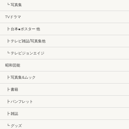
┗ 写真集
TVドラマ
┣ 台本●ポスター 他
┣ テレビ雑誌/写真集他
┗ テレビジョンエイジ
昭和芸能
┣ 写真集&ムック
┣ 書籍
┣ パンフレット
┣ 雑誌
┗ グッズ