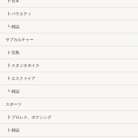
┣ 台本
┣ バラエティ
┗ 雑誌
サブカルチャー
┣ 宝島
┣ スタジオボイス
┣ エスクァイア
┗ 雑誌
スポーツ
┣ プロレス、ボクシング
┣ 雑誌