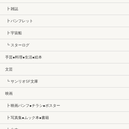
┣ 雑誌
┣ パンフレット
┣ 宇宙船
┗ スターログ
手芸●料理●生活●絵本
文芸
┗ サンリオSF文庫
映画
┣ 映画パンフ●チラシ●ポスター
┣ 写真集●ムック本●書籍