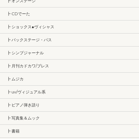
┣ オンステージ
┣ CDでーた
┣ ショックス●ヴィシャス
┣ バックステージ・パス
┣ シンプジャーナル
┣ 月刊カドカワ/ブレス
┣ ムジカ
┣ uv/ヴィジュアル系
┣ ピアノ弾き語り
┣ 写真集＆ムック
┣ 書籍