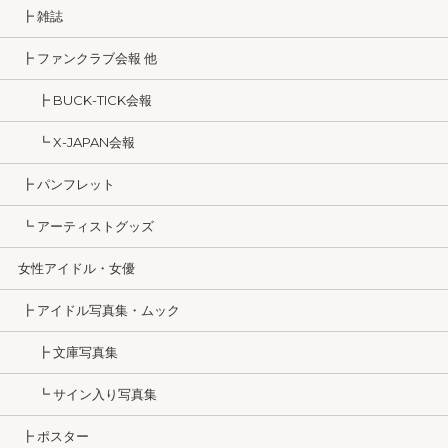
┣ 雑誌
┣ ファンクラブ会報 他
┣ BUCK-TICK会報
┗ X-JAPAN会報
┣ パンフレット
┗ アーティストグッズ
女性アイドル・女優
┣ アイドル写真集・ムック
┣ 文庫写真集
┗ サイン入り写真集
┣ ポスター