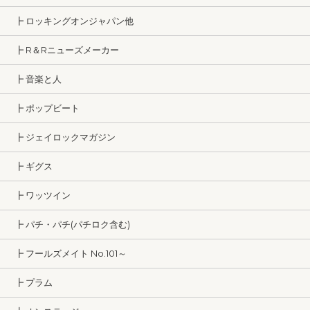
┣ ロッキングオンジャパン他
┣ R＆Rニューズメーカー
┣ 音楽と人
┣ ポップビート
┣ ジェイロックマガジン
┣ ギグス
┣ ワッツイン
┣ パチ・パチ(パチロク含む)
┣ フールズメイト No.101～
┣ プラム