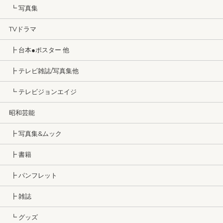
┗ 写真集
TVドラマ
┣ 台本●ポスター 他
┣ テレビ雑誌/写真集他
┗ テレビジョンエイジ
昭和芸能
┣ 写真集&ムック
┣ 書籍
┣ パンフレット
┣ 雑誌
┗ グッズ