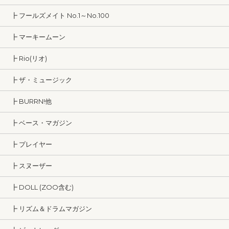
┣ フールズメイト No.1～No.100
┣ マーキームーン
┣ Rio(リオ)
┣ ザ・ミュージック
┣ BURRN!他
┣ ベース・マガジン
┣ プレイヤー
┣ スヌーザー
┣ DOLL (ZOO含む)
┣ リズム＆ドラムマガジン