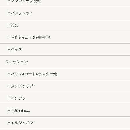
┣ ファンクラブ会報
┣ パンフレット
┣ 雑誌
┣ 写真集●ムック●書籍 他
┗ グッズ
ファッション
┣ パンフ●カード●ポスター他
┣ メンズクラブ
┣ アンアン
┣ 花椿●BELL
┣ エルジャポン