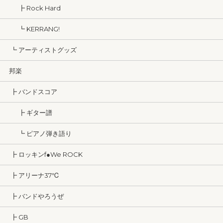
┣ Rock Hard
┗ KERRANG!
┗ アーティストグッズ
邦楽
┣ バンドスコア
┣ ギター譜
┗ ピアノ弾き語り
┣ ロッキンf●We ROCK
┣ アリーナ37℃
┣ バンドやろうぜ
┣ GB