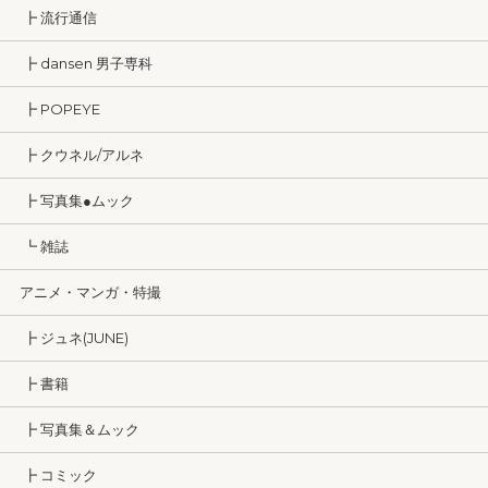
┣ 流行通信
┣ dansen 男子専科
┣ POPEYE
┣ クウネル/アルネ
┣ 写真集●ムック
┗ 雑誌
アニメ・マンガ・特撮
┣ ジュネ(JUNE)
┣ 書籍
┣ 写真集＆ムック
┣ コミック