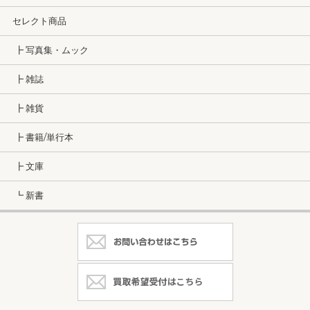
セレクト商品
┣ 写真集・ムック
┣ 雑誌
┣ 雑貨
┣ 書籍/単行本
┣ 文庫
┗ 新書