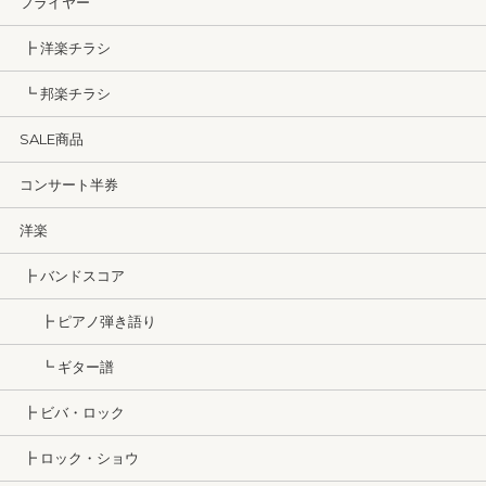
フライヤー
┣ 洋楽チラシ
┗ 邦楽チラシ
SALE商品
コンサート半券
洋楽
┣ バンドスコア
┣ ピアノ弾き語り
┗ ギター譜
┣ ビバ・ロック
┣ ロック・ショウ