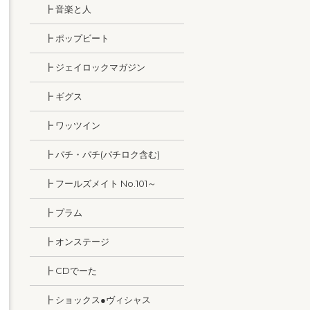
┣ 音楽と人
┣ ポップビート
┣ ジェイロックマガジン
┣ ギグス
┣ ワッツイン
┣ パチ・パチ(パチロク含む)
┣ フールズメイト No.101～
┣ プラム
┣ オンステージ
┣ CDでーた
┣ ショックス●ヴィシャス