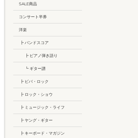
SALE商品
コンサート半券
洋楽
┣ バンドスコア
┣ ピアノ弾き語り
┗ ギター譜
┣ ビバ・ロック
┣ ロック・ショウ
┣ ミュージック・ライフ
┣ ヤング・ギター
┣ キーボード・マガジン