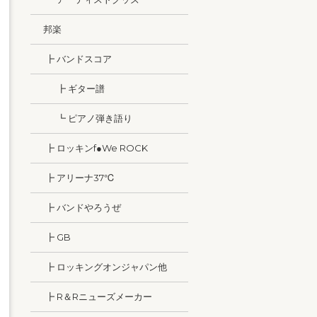
邦楽
┣ バンドスコア
┣ ギター譜
┗ ピアノ弾き語り
┣ ロッキンf●We ROCK
┣ アリーナ37℃
┣ バンドやろうぜ
┣ GB
┣ ロッキングオンジャパン他
┣ R＆Rニューズメーカー