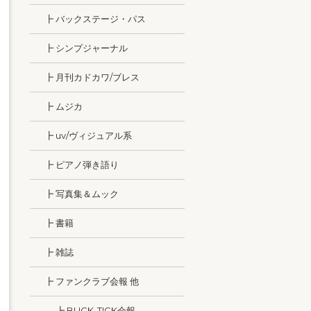
┣ バックステージ・パス
┣ シンプジャーナル
┣ 月刊カドカワ/ブレス
┣ ムジカ
┣ uv/ヴィジュアル系
┣ ピアノ弾き語り
┣ 写真集＆ムック
┣ 書籍
┣ 雑誌
┣ ファンクラブ会報 他
┣ BUCK-TICK会報