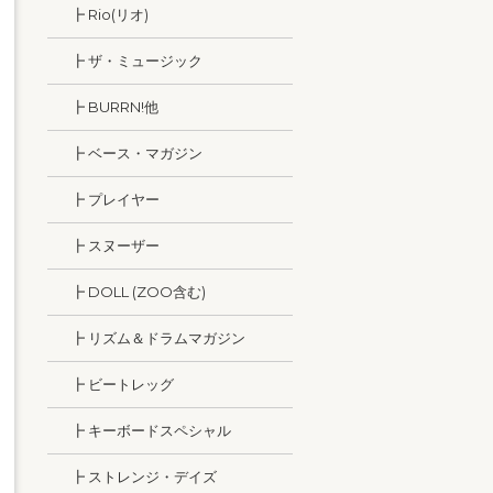
┣ Rio(リオ)
┣ ザ・ミュージック
┣ BURRN!他
┣ ベース・マガジン
┣ プレイヤー
┣ スヌーザー
┣ DOLL (ZOO含む)
┣ リズム＆ドラムマガジン
┣ ビートレッグ
┣ キーボードスペシャル
┣ ストレンジ・デイズ