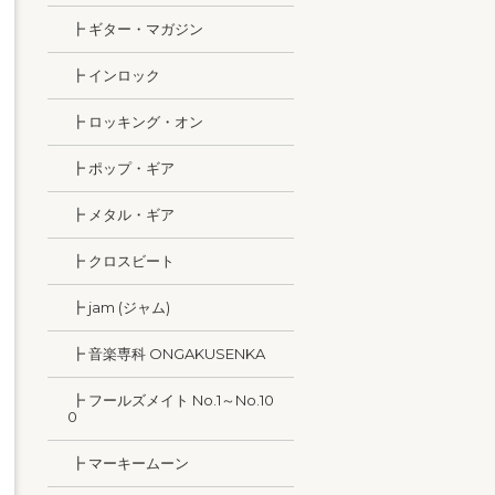
┣ ギター・マガジン
┣ インロック
┣ ロッキング・オン
┣ ポップ・ギア
┣ メタル・ギア
┣ クロスビート
┣ jam (ジャム)
┣ 音楽専科 ONGAKUSENKA
┣ フールズメイト No.1～No.10
0
┣ マーキームーン