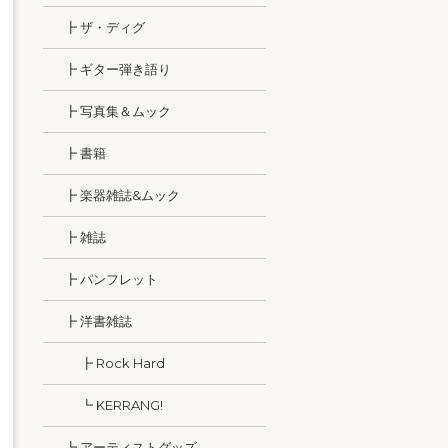
┣ ザ・ディグ
┣ ギター弾き語り
┣ 写真集＆ムック
┣ 書籍
┣ 楽器雑誌&ムック
┣ 雑誌
┣ パンフレット
┣ 洋書雑誌
┣ Rock Hard
┗ KERRANG!
┗ アーティストグッズ