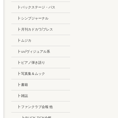
┣ バックステージ・パス
┣ シンプジャーナル
┣ 月刊カドカワ/ブレス
┣ ムジカ
┣ uv/ヴィジュアル系
┣ ピアノ弾き語り
┣ 写真集＆ムック
┣ 書籍
┣ 雑誌
┣ ファンクラブ会報 他
┣ BUCK-TICK会報