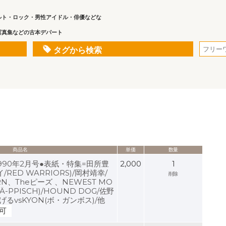
ルト・ロック・男性アイドル・俳優などな
写真集などの古本デパート
タグから検索
商品名
単価
数量
990年2月号●表紙・特集=田所豊
2,000
1
RED WARRIORS)/岡村靖幸/
削除
N、Theピーズ 、NEWEST MO
Ä-PPISCH)/HOUND DOG/佐野
るvsKYON(ボ・ガンボス)/他
可