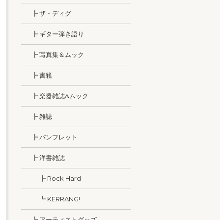
┣ ザ・ディグ
┣ ギター弾き語り
┣ 写真集＆ムック
┣ 書籍
┣ 楽器雑誌&ムック
┣ 雑誌
┣ パンフレット
┣ 洋書雑誌
┣ Rock Hard
┗ KERRANG!
┗ アーティストグッズ