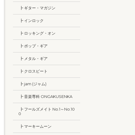
┣ ギター・マガジン
┣ インロック
┣ ロッキング・オン
┣ ポップ・ギア
┣ メタル・ギア
┣ クロスビート
┣ jam (ジャム)
┣ 音楽専科 ONGAKUSENKA
┣ フールズメイト No.1～No.10
0
┣ マーキームーン