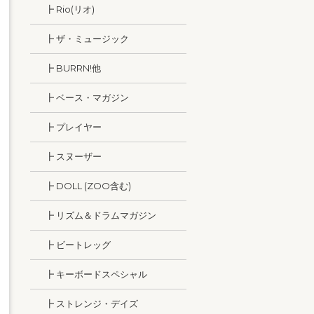
┣ Rio(リオ)
┣ ザ・ミュージック
┣ BURRN!他
┣ ベース・マガジン
┣ プレイヤー
┣ スヌーザー
┣ DOLL (ZOO含む)
┣ リズム＆ドラムマガジン
┣ ビートレッグ
┣ キーボードスペシャル
┣ ストレンジ・デイズ