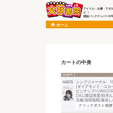
アイドル・女優・アダ
ど ！
雑誌バックナンバーや
ホーム
カートの中身
商品番号
46615
シンプジャーナル 1
(ダイアモンド・ユカイ/
ピンナップ=UNICOR
DEL/渡辺美里/狂市(L
元春/吉田拓郎/泉谷しげ
クリックポスト他便