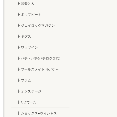
┣ 音楽と人
┣ ポップビート
┣ ジェイロックマガジン
┣ ギグス
┣ ワッツイン
┣ パチ・パチ(パチロク含む)
┣ フールズメイト No.101～
┣ プラム
┣ オンステージ
┣ CDでーた
┣ ショックス●ヴィシャス