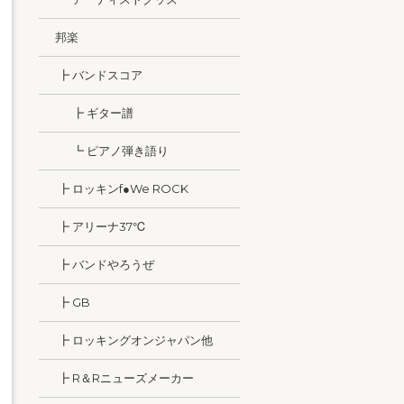
邦楽
┣ バンドスコア
┣ ギター譜
┗ ピアノ弾き語り
┣ ロッキンf●We ROCK
┣ アリーナ37℃
┣ バンドやろうぜ
┣ GB
┣ ロッキングオンジャパン他
┣ R＆Rニューズメーカー