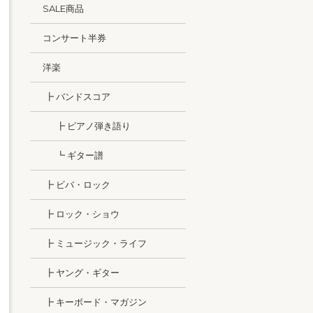
SALE商品
コンサート半券
洋楽
┣ バンドスコア
┣ ピアノ弾き語り
┗ ギター譜
┣ ビバ・ロック
┣ ロック・ショウ
┣ ミュージック・ライフ
┣ ヤング・ギター
┣ キーボード・マガジン