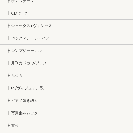
┣ オンステージ
┣ CDでーた
┣ ショックス●ヴィシャス
┣ バックステージ・パス
┣ シンプジャーナル
┣ 月刊カドカワ/ブレス
┣ ムジカ
┣ uv/ヴィジュアル系
┣ ピアノ弾き語り
┣ 写真集＆ムック
┣ 書籍