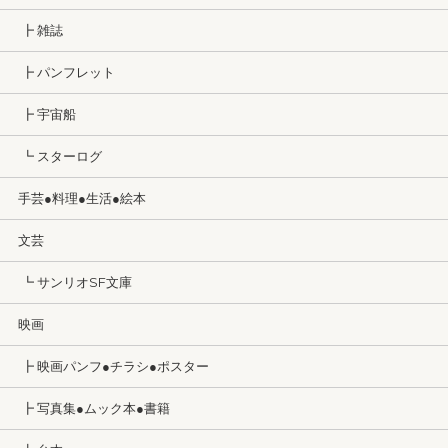
┣ 雑誌
┣ パンフレット
┣ 宇宙船
┗ スターログ
手芸●料理●生活●絵本
文芸
┗ サンリオSF文庫
映画
┣ 映画パンフ●チラシ●ポスター
┣ 写真集●ムック本●書籍