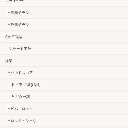
フライヤー
┣ 洋楽チラシ
┗ 邦楽チラシ
SALE商品
コンサート半券
洋楽
┣ バンドスコア
┣ ピアノ弾き語り
┗ ギター譜
┣ ビバ・ロック
┣ ロック・ショウ