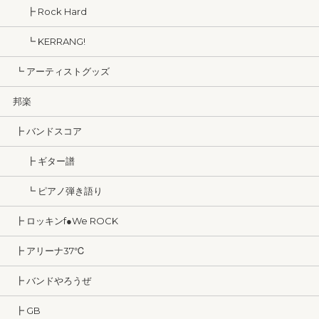
┣ Rock Hard
┗ KERRANG!
┗ アーティストグッズ
邦楽
┣ バンドスコア
┣ ギター譜
┗ ピアノ弾き語り
┣ ロッキンf●We ROCK
┣ アリーナ37℃
┣ バンドやろうぜ
┣ GB