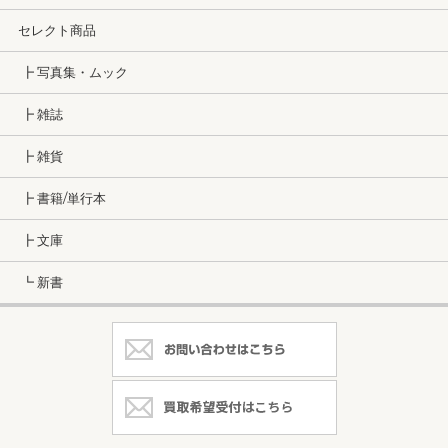
セレクト商品
┣ 写真集・ムック
┣ 雑誌
┣ 雑貨
┣ 書籍/単行本
┣ 文庫
┗ 新書