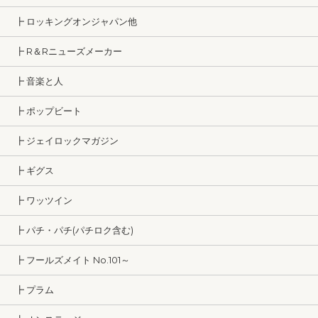
┣ ロッキングオンジャパン他
┣ R＆Rニューズメーカー
┣ 音楽と人
┣ ポップビート
┣ ジェイロックマガジン
┣ ギグス
┣ ワッツイン
┣ パチ・パチ(パチロク含む)
┣ フールズメイト No.101～
┣ プラム