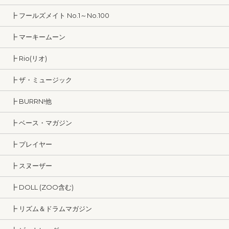
┣ フールズメイト No.1～No.100
┣ マーキームーン
┣ Rio(リオ)
┣ ザ・ミュージック
┣ BURRN!他
┣ ベース・マガジン
┣ プレイヤー
┣ スヌーザー
┣ DOLL (ZOO含む)
┣ リズム＆ドラムマガジン