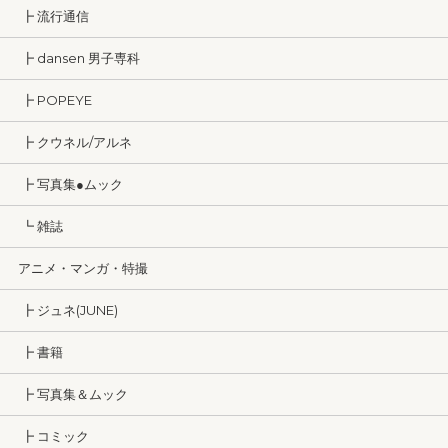
┣ 流行通信
┣ dansen 男子専科
┣ POPEYE
┣ クウネル/アルネ
┣ 写真集●ムック
┗ 雑誌
アニメ・マンガ・特撮
┣ ジュネ(JUNE)
┣ 書籍
┣ 写真集＆ムック
┣ コミック