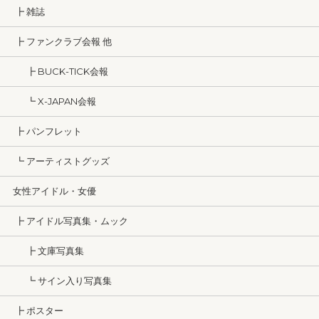
┣ 雑誌
┣ ファンクラブ会報 他
┣ BUCK-TICK会報
┗ X-JAPAN会報
┣ パンフレット
┗ アーティストグッズ
女性アイドル・女優
┣ アイドル写真集・ムック
┣ 文庫写真集
┗ サイン入り写真集
┣ ポスター