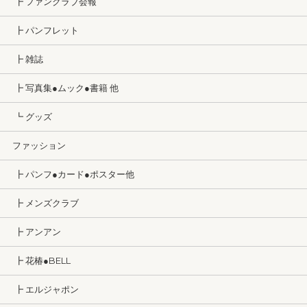
┣ ファンクラブ会報
┣ パンフレット
┣ 雑誌
┣ 写真集●ムック●書籍 他
┗ グッズ
ファッション
┣ パンフ●カード●ポスター他
┣ メンズクラブ
┣ アンアン
┣ 花椿●BELL
┣ エルジャポン