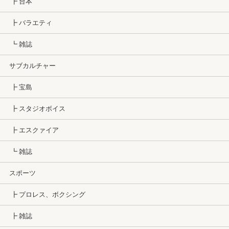
┣ 台本
┣ バラエティ
┗ 雑誌
サブカルチャー
┣ 宝島
┣ スタジオボイス
┣ エスクァイア
┗ 雑誌
スポーツ
┣ プロレス、ボクシング
┣ 雑誌