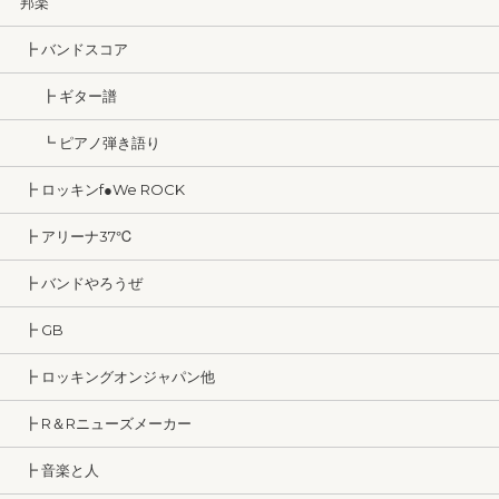
邦楽
┣ バンドスコア
┣ ギター譜
┗ ピアノ弾き語り
┣ ロッキンf●We ROCK
┣ アリーナ37℃
┣ バンドやろうぜ
┣ GB
┣ ロッキングオンジャパン他
┣ R＆Rニューズメーカー
┣ 音楽と人