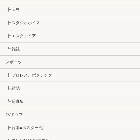
┣ 宝島
┣ スタジオボイス
┣ エスクァイア
┗ 雑誌
スポーツ
┣ プロレス、ボクシング
┣ 雑誌
┗ 写真集
TVドラマ
┣ 台本●ポスター 他