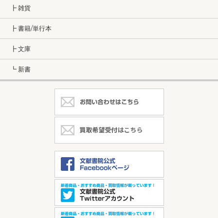
┣ 雑貨
┣ 書籍/単行本
┣ 文庫
┗ 新書