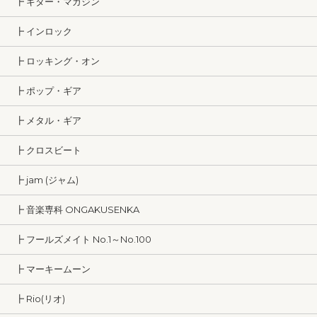
┣ ギター・マガジン
┣ インロック
┣ ロッキング・オン
┣ ポップ・ギア
┣ メタル・ギア
┣ クロスビート
┣ jam (ジャム)
┣ 音楽専科 ONGAKUSENKA
┣ フールズメイト No.1～No.100
┣ マーキームーン
┣ Rio(リオ)