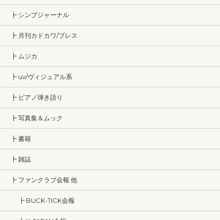
┣ シンプジャーナル
┣ 月刊カドカワ/ブレス
┣ ムジカ
┣ uv/ヴィジュアル系
┣ ピアノ弾き語り
┣ 写真集＆ムック
┣ 書籍
┣ 雑誌
┣ ファンクラブ会報 他
┣ BUCK-TICK会報