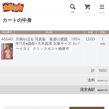
検索
カート
メニュー
カートの中身
会員登録
商品番号
商品名
単価
数量
ログイン
45540
片桐かほる 写真集 被虐の蜜戯 1994
1,500
1
年11月●撮影=大木真澄 文庫サイズ カバ
削除
ーイタミ
クリックポスト他便可
計
1500
送料
確認画面で表示
注文合計
確認画面で表示