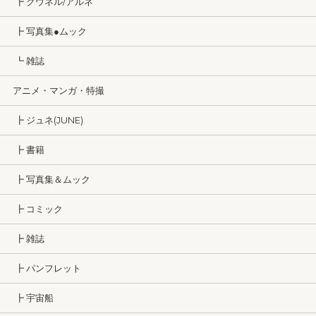
┣ クウネル/アルネ
┣ 写真集●ムック
┗ 雑誌
アニメ・マンガ・特撮
┣ ジュネ(JUNE)
┣ 書籍
┣ 写真集＆ムック
┣ コミック
┣ 雑誌
┣ パンフレット
┣ 宇宙船