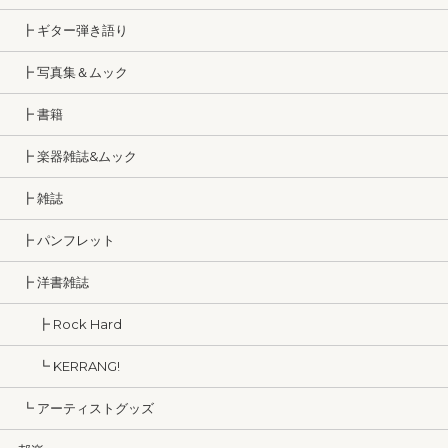
┣ ギター弾き語り
┣ 写真集＆ムック
┣ 書籍
┣ 楽器雑誌&ムック
┣ 雑誌
┣ パンフレット
┣ 洋書雑誌
┣ Rock Hard
┗ KERRANG!
┗ アーティストグッズ