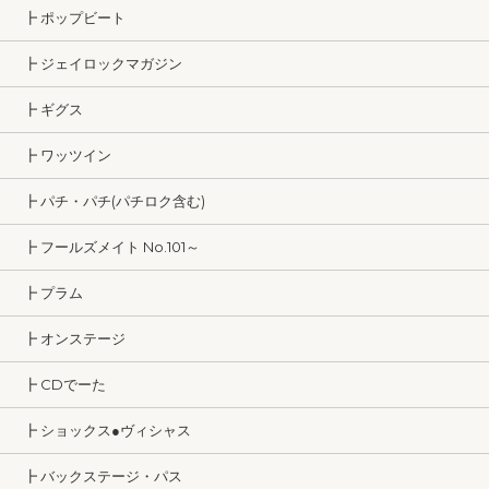
┣ ポップビート
┣ ジェイロックマガジン
┣ ギグス
┣ ワッツイン
┣ パチ・パチ(パチロク含む)
┣ フールズメイト No.101～
┣ プラム
┣ オンステージ
┣ CDでーた
┣ ショックス●ヴィシャス
┣ バックステージ・パス