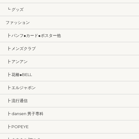
┗ グッズ
ファッション
┣ パンフ●カード●ポスター他
┣ メンズクラブ
┣ アンアン
┣ 花椿●BELL
┣ エルジャポン
┣ 流行通信
┣ dansen 男子専科
┣ POPEYE