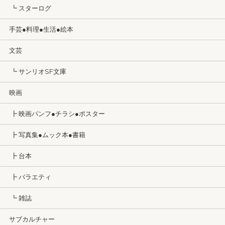
┗ スターログ
手芸●料理●生活●絵本
文芸
┗ サンリオSF文庫
映画
┣ 映画パンフ●チラシ●ポスター
┣ 写真集●ムック本●書籍
┣ 台本
┣ バラエティ
┗ 雑誌
サブカルチャー