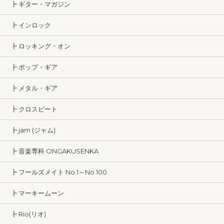
┣ ギター・マガジン
┣ インロック
┣ ロッキング・オン
┣ ポップ・ギア
┣ メタル・ギア
┣ クロスビート
┣ jam (ジャム)
┣ 音楽専科 ONGAKUSENKA
┣ フールズメイト No.1～No.100
┣ マーキームーン
┣ Rio(リオ)