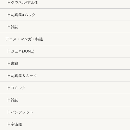
┣ クウネル/アルネ
┣ 写真集●ムック
┗ 雑誌
アニメ・マンガ・特撮
┣ ジュネ(JUNE)
┣ 書籍
┣ 写真集＆ムック
┣ コミック
┣ 雑誌
┣ パンフレット
┣ 宇宙船