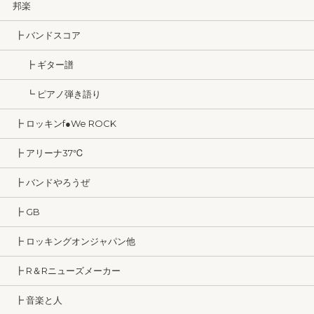
邦楽
┣ バンドスコア
┣ ギター譜
┗ ピアノ弾き語り
┣ ロッキンf●We ROCK
┣ アリーナ37℃
┣ バンドやろうぜ
┣ GB
┣ ロッキングオンジャパン他
┣ R＆Rニューズメーカー
┣ 音楽と人