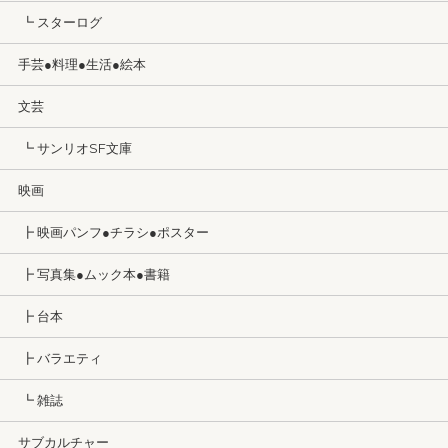
┗ スターログ
手芸●料理●生活●絵本
文芸
┗ サンリオSF文庫
映画
┣ 映画パンフ●チラシ●ポスター
┣ 写真集●ムック本●書籍
┣ 台本
┣ バラエティ
┗ 雑誌
サブカルチャー