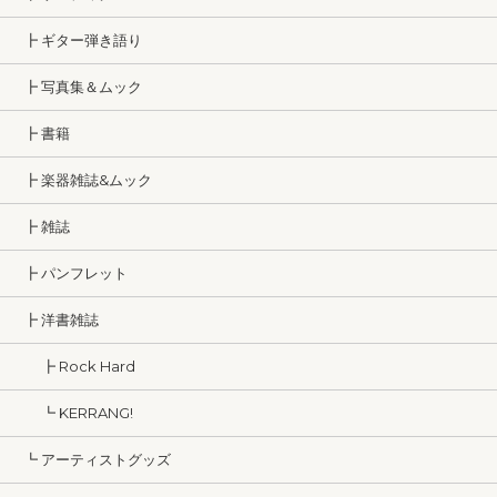
┣ ギター弾き語り
┣ 写真集＆ムック
┣ 書籍
┣ 楽器雑誌&ムック
┣ 雑誌
┣ パンフレット
┣ 洋書雑誌
┣ Rock Hard
┗ KERRANG!
┗ アーティストグッズ