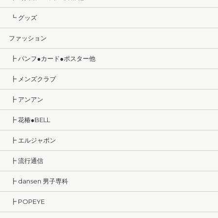
┗ グッズ
ファッション
┣ パンフ●カード●ポスター他
┣ メンズクラブ
┣ アンアン
┣ 花椿●BELL
┣ エルジャポン
┣ 流行通信
┣ dansen 男子専科
┣ POPEYE