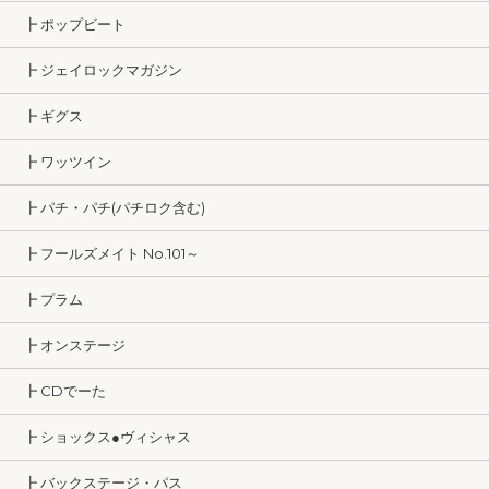
┣ ポップビート
┣ ジェイロックマガジン
┣ ギグス
┣ ワッツイン
┣ パチ・パチ(パチロク含む)
┣ フールズメイト No.101～
┣ プラム
┣ オンステージ
┣ CDでーた
┣ ショックス●ヴィシャス
┣ バックステージ・パス