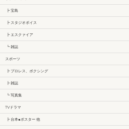
┣ 宝島
┣ スタジオボイス
┣ エスクァイア
┗ 雑誌
スポーツ
┣ プロレス、ボクシング
┣ 雑誌
┗ 写真集
TVドラマ
┣ 台本●ポスター 他