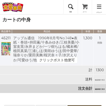
検索
カート
メニュー
カートの中身
会員登録
商品番号
商品名
単価
数量
ログイン
45211
アップル通信 1996年8月号No.148●表
1,300
1
紙・巻頭=持田薫/十条みゆき/三枝美憂/小
削除
室友里/永井まどか/一ツ樹ちはる/橘未稀/
植田真菜/三浦しほ/美咲ゆうほ/田中愛華/
瑞奈りか/栗田美舞/桜沢奈々子/水沢えり
か/可愛ゆう/他
クリックポスト他便可
計
1300
送料
確認画面で表示
注文合計
確認画面で表示