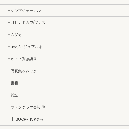
┣ シンプジャーナル
┣ 月刊カドカワ/ブレス
┣ ムジカ
┣ uv/ヴィジュアル系
┣ ピアノ弾き語り
┣ 写真集＆ムック
┣ 書籍
┣ 雑誌
┣ ファンクラブ会報 他
┣ BUCK-TICK会報