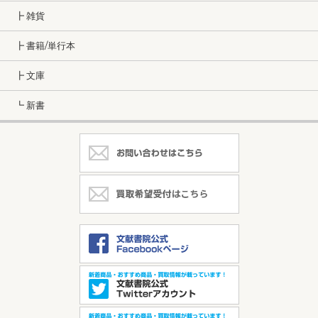
┣ 雑貨
┣ 書籍/単行本
┣ 文庫
┗ 新書