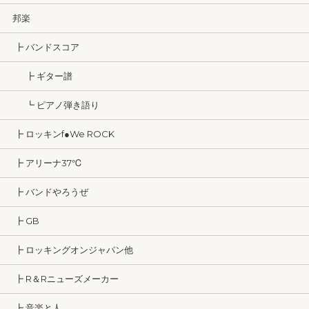
邦楽
┣ バンドスコア
┣ ギター譜
┗ ピアノ弾き語り
┣ ロッキンf●We ROCK
┣ アリーナ37℃
┣ バンドやろうぜ
┣ GB
┣ ロッキングオンジャパン他
┣ R＆Rニューズメーカー
┣ 音楽と人