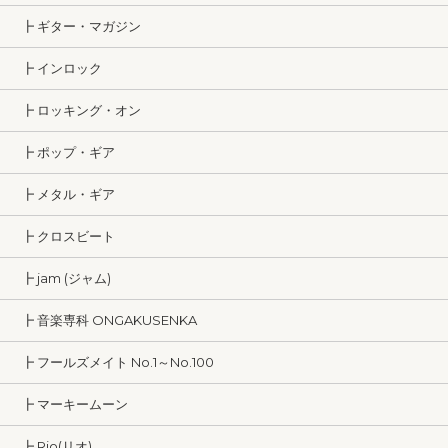
┣ ギター・マガジン
┣ インロック
┣ ロッキング・オン
┣ ポップ・ギア
┣ メタル・ギア
┣ クロスビート
┣ jam (ジャム)
┣ 音楽専科 ONGAKUSENKA
┣ フールズメイト No.1～No.100
┣ マーキームーン
┣ Rio(リオ)