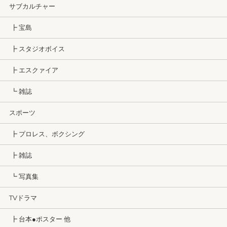
サブカルチャー
┣ 宝島
┣ スタジオボイス
┣ エスクァイア
┗ 雑誌
スポーツ
┣ プロレス、ボクシング
┣ 雑誌
┗ 写真集
TVドラマ
┣ 台本●ポスター 他