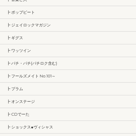
┣ ポップビート
┣ ジェイロックマガジン
┣ ギグス
┣ ワッツイン
┣ パチ・パチ(パチロク含む)
┣ フールズメイト No.101～
┣ プラム
┣ オンステージ
┣ CDでーた
┣ ショックス●ヴィシャス