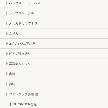
┣ バックステージ・パス
┣ シンプジャーナル
┣ 月刊カドカワ/ブレス
┣ ムジカ
┣ uv/ヴィジュアル系
┣ ピアノ弾き語り
┣ 写真集＆ムック
┣ 書籍
┣ 雑誌
┣ ファンクラブ会報 他
┣ BUCK-TICK会報