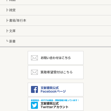
┣ 雑貨
┣ 書籍/単行本
┣ 文庫
┗ 新書