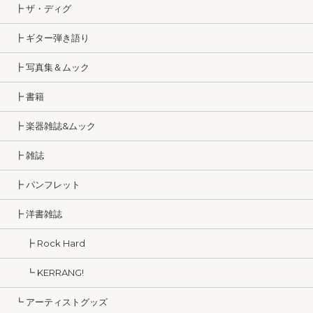
┣ ザ・ディグ
┣ ギター弾き語り
┣ 写真集＆ムック
┣ 書籍
┣ 楽器雑誌&ムック
┣ 雑誌
┣ パンフレット
┣ 洋書雑誌
┣ Rock Hard
┗ KERRANG!
┗ アーティストグッズ