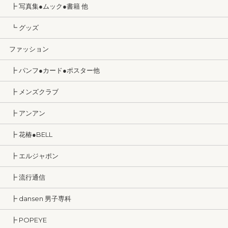
┣ 写真集●ムック●書籍 他
┗ グッズ
ファッション
┣ パンフ●カード●ポスター他
┣ メンズクラブ
┣ アンアン
┣ 花椿●BELL
┣ エルジャポン
┣ 流行通信
┣ dansen 男子専科
┣ POPEYE