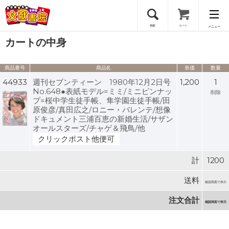
検索
カート
メニュー
カートの中身
会員登録
商品番号
商品名
単価
数量
ログイン
44933
週刊セブンティーン 1980年12月2日号
1,200
1
No.648●表紙モデル=ミミ/ミニピンナッ
削除
プ=桜中学生徒手帳、隼学園生徒手帳/田
原俊彦/真田広之/ロニー・バレンテ/想像
ドキュメント三浦百恵の新婚生活/サザン
オールスターズ/チャゲ＆飛鳥/他
クリックポスト他便可
計
1200
送料
確認画面で表示
注文合計
確認画面で表示