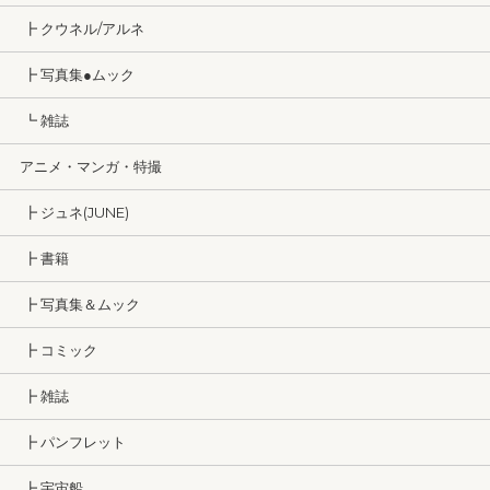
┣ クウネル/アルネ
┣ 写真集●ムック
┗ 雑誌
アニメ・マンガ・特撮
┣ ジュネ(JUNE)
┣ 書籍
┣ 写真集＆ムック
┣ コミック
┣ 雑誌
┣ パンフレット
┣ 宇宙船