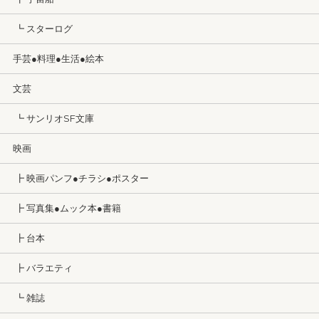
┗ スターログ
手芸●料理●生活●絵本
文芸
┗ サンリオSF文庫
映画
┣ 映画パンフ●チラシ●ポスター
┣ 写真集●ムック本●書籍
┣ 台本
┣ バラエティ
┗ 雑誌