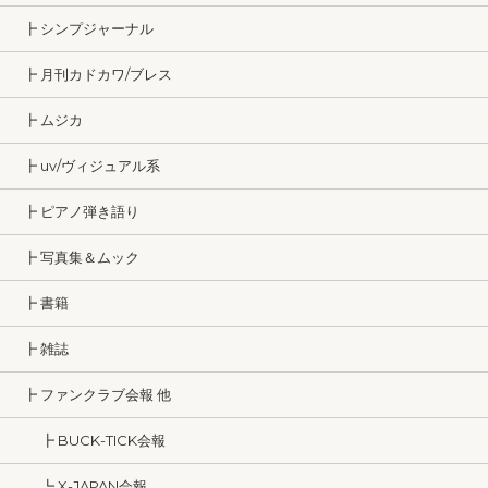
┣ シンプジャーナル
┣ 月刊カドカワ/ブレス
┣ ムジカ
┣ uv/ヴィジュアル系
┣ ピアノ弾き語り
┣ 写真集＆ムック
┣ 書籍
┣ 雑誌
┣ ファンクラブ会報 他
┣ BUCK-TICK会報
┗ X-JAPAN会報