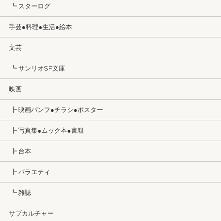
┗ スターログ
手芸●料理●生活●絵本
文芸
┗ サンリオSF文庫
映画
┣ 映画パンフ●チラシ●ポスター
┣ 写真集●ムック本●書籍
┣ 台本
┣ バラエティ
┗ 雑誌
サブカルチャー