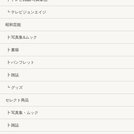
┗ テレビジョンエイジ
昭和芸能
┣ 写真集&ムック
┣ 書籍
┣ パンフレット
┣ 雑誌
┗ グッズ
セレクト商品
┣ 写真集・ムック
┣ 雑誌