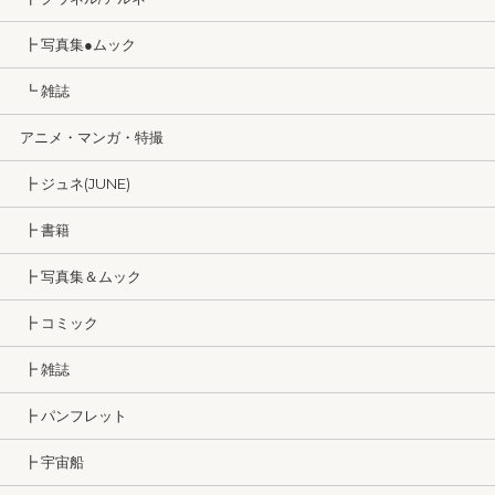
┣ 写真集●ムック
┗ 雑誌
アニメ・マンガ・特撮
┣ ジュネ(JUNE)
┣ 書籍
┣ 写真集＆ムック
┣ コミック
┣ 雑誌
┣ パンフレット
┣ 宇宙船