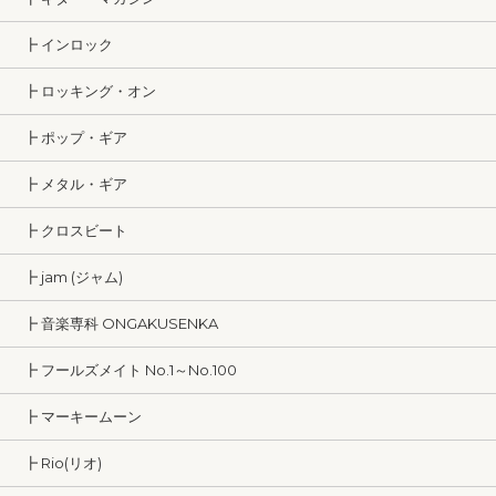
┣ インロック
┣ ロッキング・オン
┣ ポップ・ギア
┣ メタル・ギア
┣ クロスビート
┣ jam (ジャム)
┣ 音楽専科 ONGAKUSENKA
┣ フールズメイト No.1～No.100
┣ マーキームーン
┣ Rio(リオ)