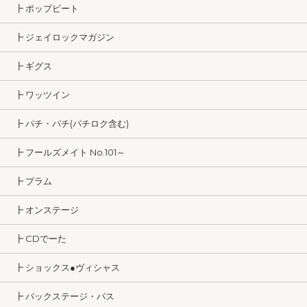
┣ ポップビート
┣ ジェイロックマガジン
┣ ギグス
┣ ワッツイン
┣ パチ・パチ(パチロク含む)
┣ フールズメイト No.101～
┣ プラム
┣ オンステージ
┣ CDでーた
┣ ショックス●ヴィシャス
┣ バックステージ・パス