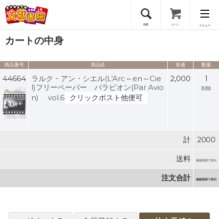
検索
カート
メニュー
カートの中身
会員登録
商品番号
商品名
単価
数量
ログイン
44664
ラルク・アン・シエル(L'Arc～en～Cie
2,000
1
l)フリーペーパー パラビオン(Par Avio
削除
n) vol.6
クリックポスト他便可
計
2000
送料
確認画面で表示
注文合計
確認画面で表示