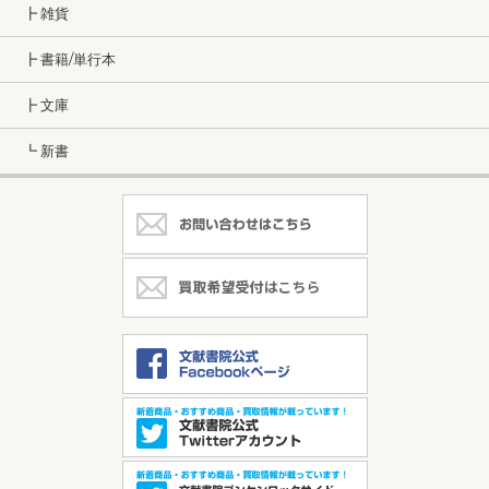
┣ 雑貨
┣ 書籍/単行本
┣ 文庫
┗ 新書