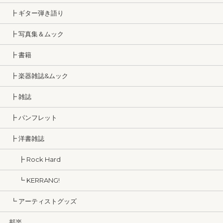
┣ ギター弾き語り
┣ 写真集＆ムック
┣ 書籍
┣ 楽器雑誌&ムック
┣ 雑誌
┣ パンフレット
┣ 洋書雑誌
┣ Rock Hard
┗ KERRANG!
┗ アーティストグッズ
邦楽