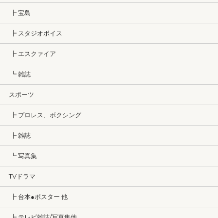
┣ 宝島
┣ スタジオボイス
┣ エスクァイア
┗ 雑誌
スポーツ
┣ プロレス、ボクシング
┣ 雑誌
┗ 写真集
TVドラマ
┣ 台本●ポスター 他
┣ テレビ雑誌/写真集他