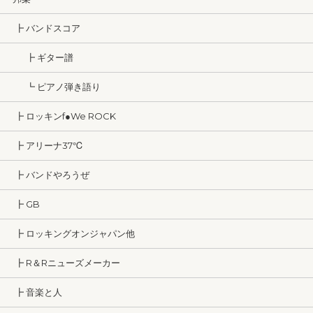
┣ バンドスコア
┣ ギター譜
┗ ピアノ弾き語り
┣ ロッキンf●We ROCK
┣ アリーナ37℃
┣ バンドやろうぜ
┣ GB
┣ ロッキングオンジャパン他
┣ R＆Rニューズメーカー
┣ 音楽と人