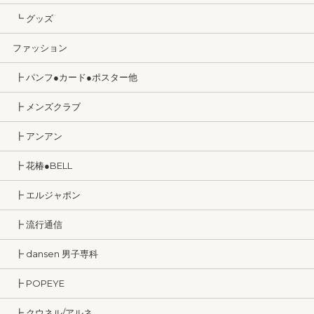
┗ グッズ
ファッション
┣ パンフ●カード●ポスター他
┣ メンズクラブ
┣ アンアン
┣ 花椿●BELL
┣ エルジャポン
┣ 流行通信
┣ dansen 男子専科
┣ POPEYE
┣ クウネル/アルネ