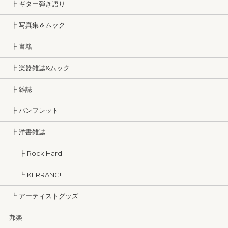
┣ ギター弾き語り
┣ 写真集＆ムック
┣ 書籍
┣ 楽器雑誌&ムック
┣ 雑誌
┣ パンフレット
┣ 洋書雑誌
┣ Rock Hard
┗ KERRANG!
┗ アーティストグッズ
邦楽