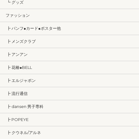
┗ グッズ
ファッション
┣ パンフ●カード●ポスター他
┣ メンズクラブ
┣ アンアン
┣ 花椿●BELL
┣ エルジャポン
┣ 流行通信
┣ dansen 男子専科
┣ POPEYE
┣ クウネル/アルネ