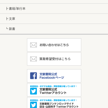
┣ 書籍/単行本
┣ 文庫
┗ 新書