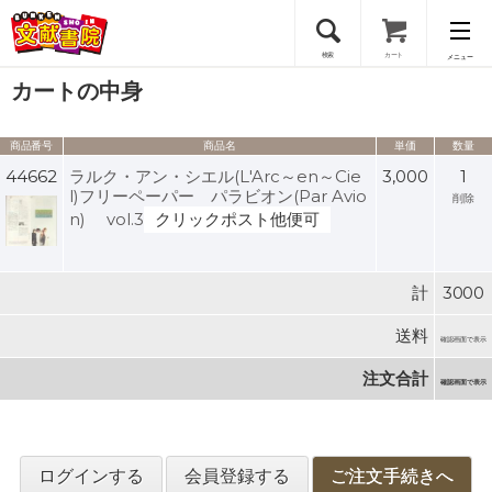
検索
カート
メニュー
カートの中身
会員登録
商品番号
商品名
単価
数量
ログイン
44662
ラルク・アン・シエル(L'Arc～en～Cie
3,000
1
l)フリーペーパー パラビオン(Par Avio
削除
n) vol.3
クリックポスト他便可
計
3000
送料
確認画面で表示
注文合計
確認画面で表示
ログインする
会員登録する
ご注文手続きへ