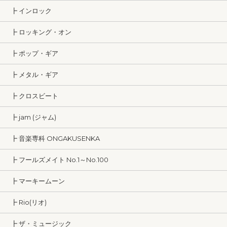
┣ インロック
┣ ロッキング・オン
┣ ポップ・ギア
┣ メタル・ギア
┣ クロスビート
┣ jam (ジャム)
┣ 音楽専科 ONGAKUSENKA
┣ フールズメイト No.1～No.100
┣ マーキームーン
┣ Rio(リオ)
┣ ザ・ミュージック