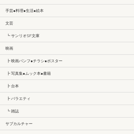
手芸●料理●生活●絵本
文芸
┗ サンリオSF文庫
映画
┣ 映画パンフ●チラシ●ポスター
┣ 写真集●ムック本●書籍
┣ 台本
┣ バラエティ
┗ 雑誌
サブカルチャー