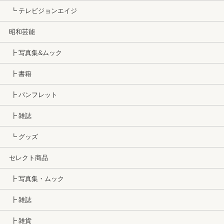
┗ テレビジョンエイジ
昭和芸能
┣ 写真集&ムック
┣ 書籍
┣ パンフレット
┣ 雑誌
┗ グッズ
セレクト商品
┣ 写真集・ムック
┣ 雑誌
┣ 雑貨