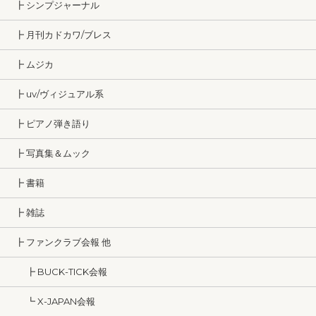
┣ シンプジャーナル
┣ 月刊カドカワ/ブレス
┣ ムジカ
┣ uv/ヴィジュアル系
┣ ピアノ弾き語り
┣ 写真集＆ムック
┣ 書籍
┣ 雑誌
┣ ファンクラブ会報 他
┣ BUCK-TICK会報
┗ X-JAPAN会報