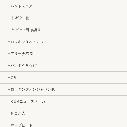
┣ バンドスコア
┣ ギター譜
┗ ピアノ弾き語り
┣ ロッキンf●We ROCK
┣ アリーナ37℃
┣ バンドやろうぜ
┣ GB
┣ ロッキングオンジャパン他
┣ R＆Rニューズメーカー
┣ 音楽と人
┣ ポップビート