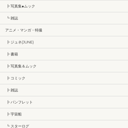
┣ 写真集●ムック
┗ 雑誌
アニメ・マンガ・特撮
┣ ジュネ(JUNE)
┣ 書籍
┣ 写真集＆ムック
┣ コミック
┣ 雑誌
┣ パンフレット
┣ 宇宙船
┗ スターログ