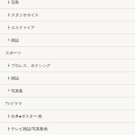
┣ 宝島
┣ スタジオボイス
┣ エスクァイア
┗ 雑誌
スポーツ
┣ プロレス、ボクシング
┣ 雑誌
┗ 写真集
TVドラマ
┣ 台本●ポスター 他
┣ テレビ雑誌/写真集他