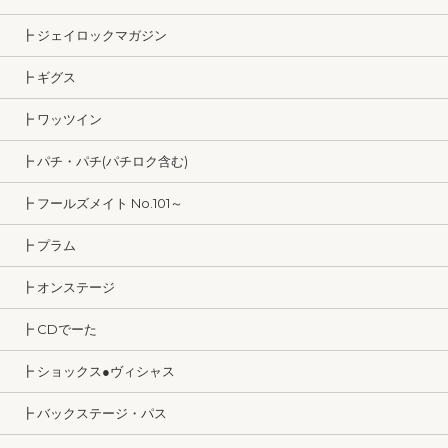
┣ ジェイロックマガジン
┣ ギグス
┣ ワッツイン
┣ パチ・パチ(パチロク含む)
┣ フールズメイト No.101～
┣ プラム
┣ オンステージ
┣ CDでーた
┣ ショックス●ヴィシャス
┣ バックステージ・パス