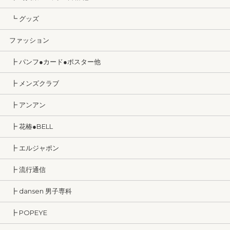
┗ グッズ
ファッション
┣ パンフ●カード●ポスター他
┣ メンズクラブ
┣ アンアン
┣ 花椿●BELL
┣ エルジャポン
┣ 流行通信
┣ dansen 男子専科
┣ POPEYE