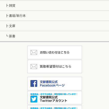
┣ 雑貨
┣ 書籍/単行本
┣ 文庫
┗ 新書