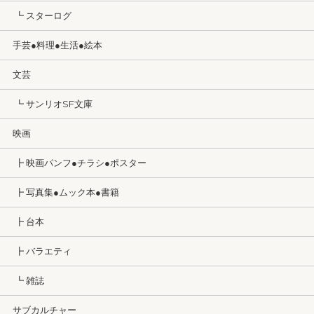
┗ スターログ
手芸●料理●生活●絵本
文芸
┗ サンリオSF文庫
映画
┣ 映画パンフ●チラシ●ポスター
┣ 写真集●ムック本●書籍
┣ 台本
┣ バラエティ
┗ 雑誌
サブカルチャー