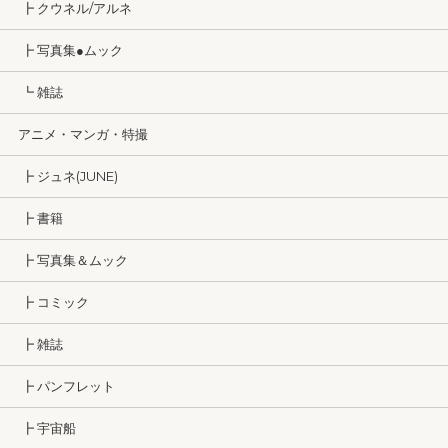
┣ クウネル/アルネ
┣ 写真集●ムック
┗ 雑誌
アニメ・マンガ・特撮
┣ ジュネ(JUNE)
┣ 書籍
┣ 写真集＆ムック
┣ コミック
┣ 雑誌
┣ パンフレット
┣ 宇宙船