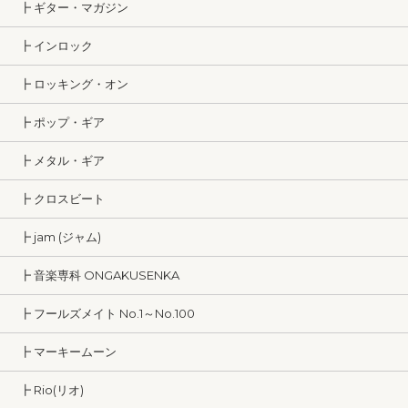
┣ ギター・マガジン
┣ インロック
┣ ロッキング・オン
┣ ポップ・ギア
┣ メタル・ギア
┣ クロスビート
┣ jam (ジャム)
┣ 音楽専科 ONGAKUSENKA
┣ フールズメイト No.1～No.100
┣ マーキームーン
┣ Rio(リオ)