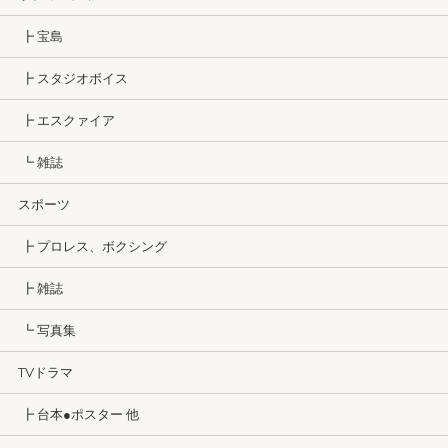
┣ 宝島
┣ スタジオボイス
┣ エスクァイア
┗ 雑誌
スポーツ
┣ プロレス、ボクシング
┣ 雑誌
┗ 写真集
TVドラマ
┣ 台本●ポスター 他