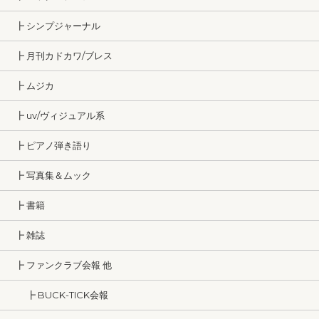
┣ シンプジャーナル
┣ 月刊カドカワ/ブレス
┣ ムジカ
┣ uv/ヴィジュアル系
┣ ピアノ弾き語り
┣ 写真集＆ムック
┣ 書籍
┣ 雑誌
┣ ファンクラブ会報 他
┣ BUCK-TICK会報