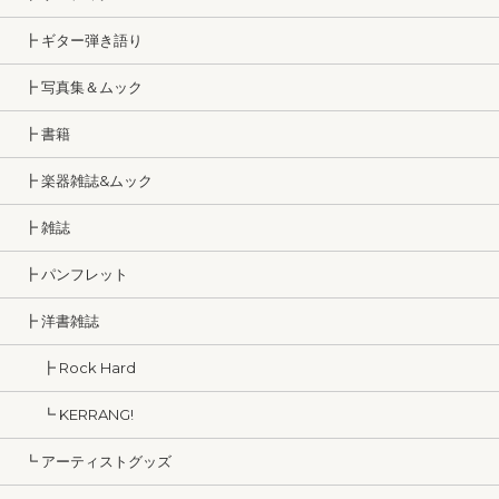
┣ ギター弾き語り
┣ 写真集＆ムック
┣ 書籍
┣ 楽器雑誌&ムック
┣ 雑誌
┣ パンフレット
┣ 洋書雑誌
┣ Rock Hard
┗ KERRANG!
┗ アーティストグッズ