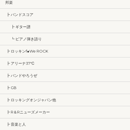
邦楽
┣ バンドスコア
┣ ギター譜
┗ ピアノ弾き語り
┣ ロッキンf●We ROCK
┣ アリーナ37℃
┣ バンドやろうぜ
┣ GB
┣ ロッキングオンジャパン他
┣ R＆Rニューズメーカー
┣ 音楽と人