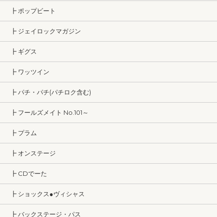
┣ ポップビート
┣ ジェイロックマガジン
┣ ギグス
┣ ワッツイン
┣ パチ・パチ(パチロク含む)
┣ フールズメイト No.101～
┣ プラム
┣ オンステージ
┣ CDでーた
┣ ショックス●ヴィシャス
┣ バックステージ・パス