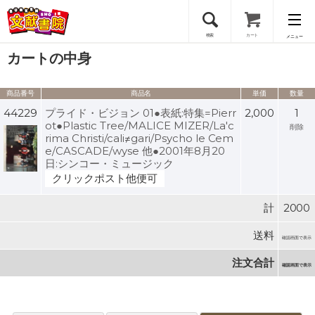
検索
カート
メニュー
カートの中身
会員登録
商品番号
商品名
単価
数量
ログイン
44229
プライド・ビジョン 01●表紙:特集=Pierr
2,000
1
ot●Plastic Tree/MALICE MIZER/La'c
削除
rima Christi/cali≠gari/Psycho le Cem
e/CASCADE/wyse 他●2001年8月20
日:シンコー・ミュージック
クリックポスト他便可
計
2000
送料
確認画面で表示
注文合計
確認画面で表示