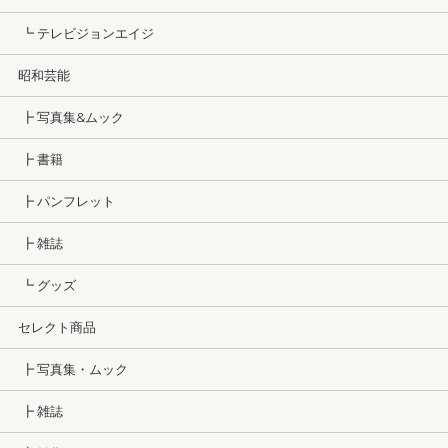
┗ テレビジョンエイジ
昭和芸能
┣ 写真集&ムック
┣ 書籍
┣ パンフレット
┣ 雑誌
┗ グッズ
セレクト商品
┣ 写真集・ムック
┣ 雑誌