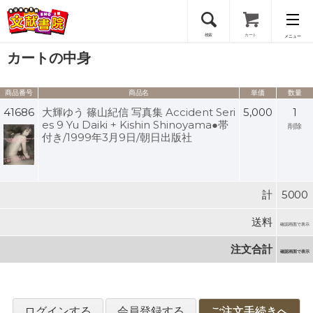
検索
カート
メニュー
カートの中身
会員登録
商品番号
商品名
単価
数量
ログイン
41686
大輝ゆう 篠山紀信 写真集 Accident Seri
5,000
1
es 9 Yu Daiki + Kishin Shinoyama●帯
削除
付き/1999年3月9日/朝日出版社
計
5000
送料
確認画面で表示
注文合計
確認画面で表示
ログインする
会員登録する
ご注文手続きへ