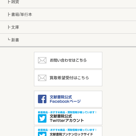
┣ 雑貨
┣ 書籍/単行本
┣ 文庫
┗ 新書