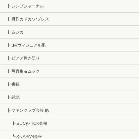
┣ シンプジャーナル
┣ 月刊カドカワ/ブレス
┣ ムジカ
┣ uv/ヴィジュアル系
┣ ピアノ弾き語り
┣ 写真集＆ムック
┣ 書籍
┣ 雑誌
┣ ファンクラブ会報 他
┣ BUCK-TICK会報
┗ X-JAPAN会報