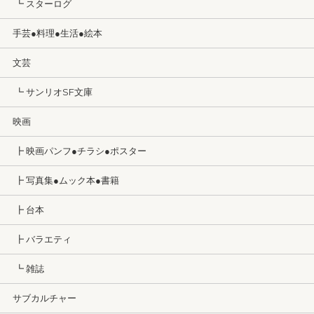
┗ スターログ
手芸●料理●生活●絵本
文芸
┗ サンリオSF文庫
映画
┣ 映画パンフ●チラシ●ポスター
┣ 写真集●ムック本●書籍
┣ 台本
┣ バラエティ
┗ 雑誌
サブカルチャー