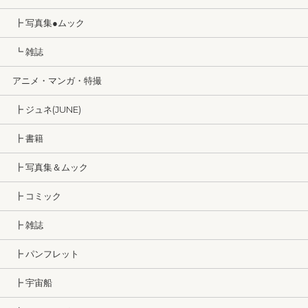
┣ 写真集●ムック
┗ 雑誌
アニメ・マンガ・特撮
┣ ジュネ(JUNE)
┣ 書籍
┣ 写真集＆ムック
┣ コミック
┣ 雑誌
┣ パンフレット
┣ 宇宙船