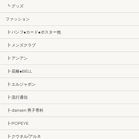
┗ グッズ
ファッション
┣ パンフ●カード●ポスター他
┣ メンズクラブ
┣ アンアン
┣ 花椿●BELL
┣ エルジャポン
┣ 流行通信
┣ dansen 男子専科
┣ POPEYE
┣ クウネル/アルネ