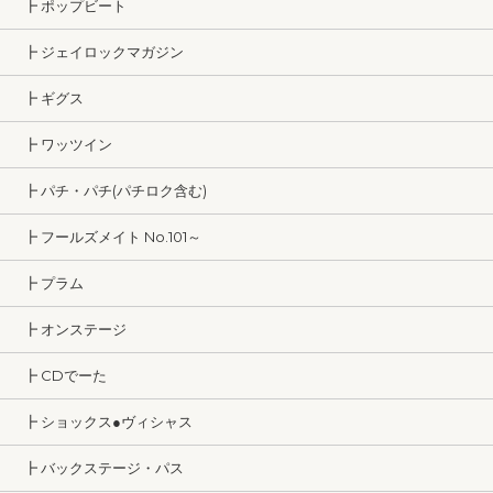
┣ ポップビート
┣ ジェイロックマガジン
┣ ギグス
┣ ワッツイン
┣ パチ・パチ(パチロク含む)
┣ フールズメイト No.101～
┣ プラム
┣ オンステージ
┣ CDでーた
┣ ショックス●ヴィシャス
┣ バックステージ・パス