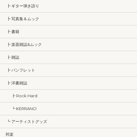
┣ ギター弾き語り
┣ 写真集＆ムック
┣ 書籍
┣ 楽器雑誌&ムック
┣ 雑誌
┣ パンフレット
┣ 洋書雑誌
┣ Rock Hard
┗ KERRANG!
┗ アーティストグッズ
邦楽