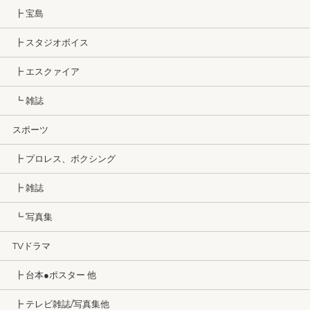
┣ 宝島
┣ スタジオボイス
┣ エスクァイア
┗ 雑誌
スポーツ
┣ プロレス、ボクシング
┣ 雑誌
┗ 写真集
TVドラマ
┣ 台本●ポスター 他
┣ テレビ雑誌/写真集他