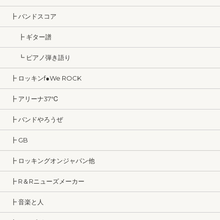
┣ バンドスコア
┣ ギター譜
┗ ピアノ弾き語り
┣ ロッキンf●We ROCK
┣ アリーナ37℃
┣ バンドやろうぜ
┣ GB
┣ ロッキングオンジャパン他
┣ R＆Rニューズメーカー
┣ 音楽と人