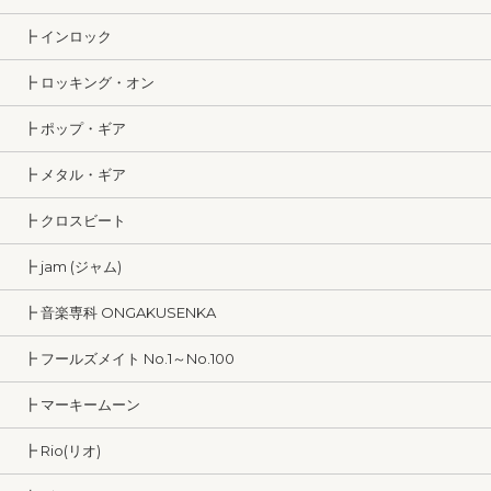
┣ インロック
┣ ロッキング・オン
┣ ポップ・ギア
┣ メタル・ギア
┣ クロスビート
┣ jam (ジャム)
┣ 音楽専科 ONGAKUSENKA
┣ フールズメイト No.1～No.100
┣ マーキームーン
┣ Rio(リオ)