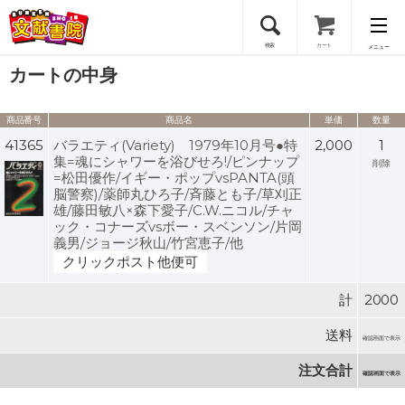
検索
カート
メニュー
カートの中身
会員登録
商品番号
商品名
単価
数量
ログイン
41365
バラエティ(Variety) 1979年10月号●特
2,000
1
集=魂にシャワーを浴びせろ!/ピンナップ
削除
=松田優作/イギー・ポップvsPANTA(頭
脳警察)/薬師丸ひろ子/斉藤とも子/草刈正
雄/藤田敏八×森下愛子/C.W.ニコル/チャ
ック・コナーズvsボー・スベンソン/片岡
義男/ジョージ秋山/竹宮恵子/他
クリックポスト他便可
計
2000
送料
確認画面で表示
注文合計
確認画面で表示