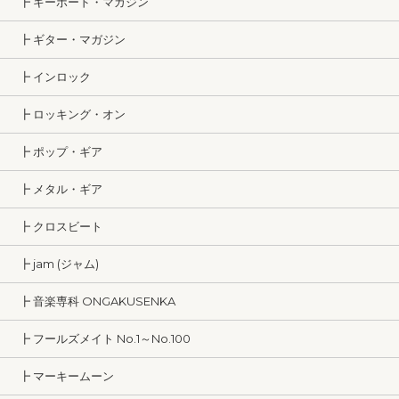
┣ キーボード・マガジン
┣ ギター・マガジン
┣ インロック
┣ ロッキング・オン
┣ ポップ・ギア
┣ メタル・ギア
┣ クロスビート
┣ jam (ジャム)
┣ 音楽専科 ONGAKUSENKA
┣ フールズメイト No.1～No.100
┣ マーキームーン