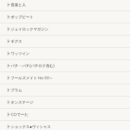
┣ 音楽と人
┣ ポップビート
┣ ジェイロックマガジン
┣ ギグス
┣ ワッツイン
┣ パチ・パチ(パチロク含む)
┣ フールズメイト No.101～
┣ プラム
┣ オンステージ
┣ CDでーた
┣ ショックス●ヴィシャス