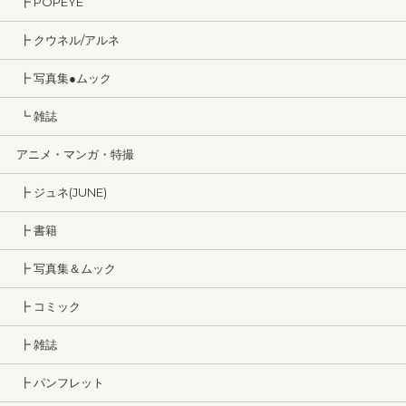
┣ POPEYE
┣ クウネル/アルネ
┣ 写真集●ムック
┗ 雑誌
アニメ・マンガ・特撮
┣ ジュネ(JUNE)
┣ 書籍
┣ 写真集＆ムック
┣ コミック
┣ 雑誌
┣ パンフレット