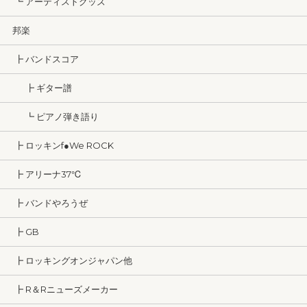
┗ アーティストグッズ
邦楽
┣ バンドスコア
┣ ギター譜
┗ ピアノ弾き語り
┣ ロッキンf●We ROCK
┣ アリーナ37℃
┣ バンドやろうぜ
┣ GB
┣ ロッキングオンジャパン他
┣ R＆Rニューズメーカー