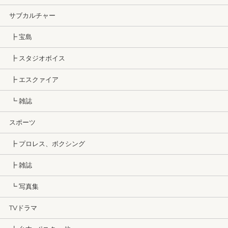
サブカルチャー
┣ 宝島
┣ スタジオボイス
┣ エスクァイア
┗ 雑誌
スポーツ
┣ プロレス、ボクシング
┣ 雑誌
┗ 写真集
TVドラマ