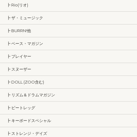
┣ Rio(リオ)
┣ ザ・ミュージック
┣ BURRN!他
┣ ベース・マガジン
┣ プレイヤー
┣ スヌーザー
┣ DOLL (ZOO含む)
┣ リズム＆ドラムマガジン
┣ ビートレッグ
┣ キーボードスペシャル
┣ ストレンジ・デイズ