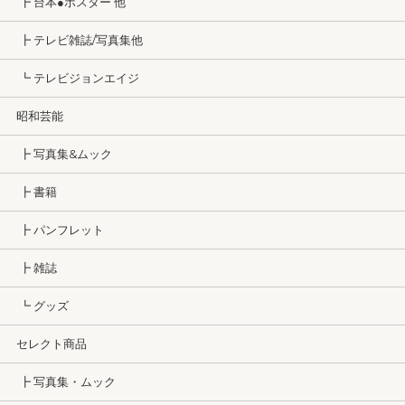
┣ 台本●ポスター 他
┣ テレビ雑誌/写真集他
┗ テレビジョンエイジ
昭和芸能
┣ 写真集&ムック
┣ 書籍
┣ パンフレット
┣ 雑誌
┗ グッズ
セレクト商品
┣ 写真集・ムック