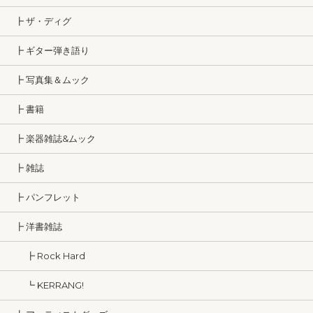
┣ ザ・ディグ
┣ ギター弾き語り
┣ 写真集＆ムック
┣ 書籍
┣ 楽器雑誌&ムック
┣ 雑誌
┣ パンフレット
┣ 洋書雑誌
┣ Rock Hard
┗ KERRANG!