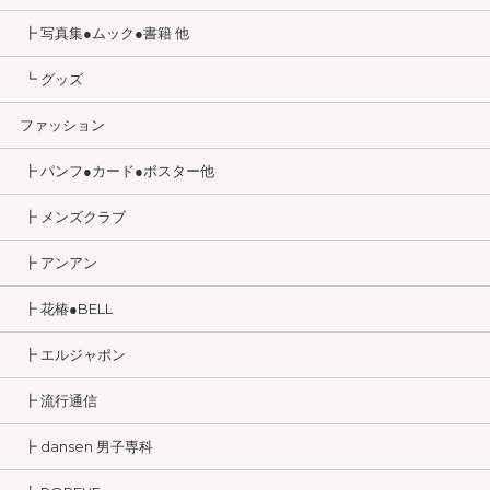
┣ 写真集●ムック●書籍 他
┗ グッズ
ファッション
┣ パンフ●カード●ポスター他
┣ メンズクラブ
┣ アンアン
┣ 花椿●BELL
┣ エルジャポン
┣ 流行通信
┣ dansen 男子専科