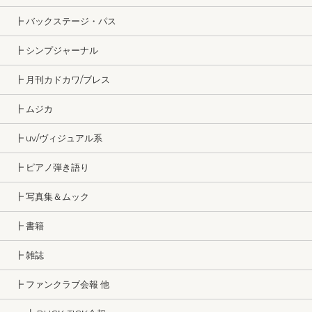
┣ バックステージ・パス
┣ シンプジャーナル
┣ 月刊カドカワ/ブレス
┣ ムジカ
┣ uv/ヴィジュアル系
┣ ピアノ弾き語り
┣ 写真集＆ムック
┣ 書籍
┣ 雑誌
┣ ファンクラブ会報 他