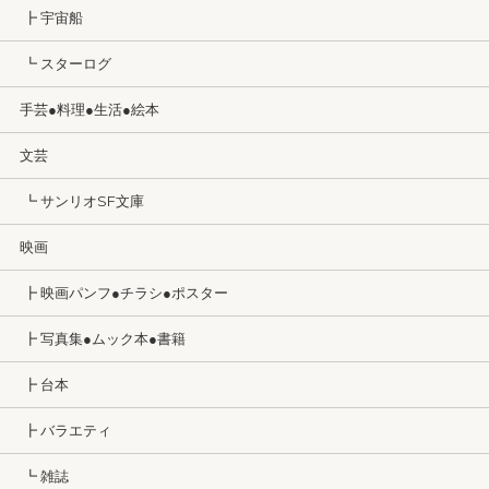
┣ 宇宙船
┗ スターログ
手芸●料理●生活●絵本
文芸
┗ サンリオSF文庫
映画
┣ 映画パンフ●チラシ●ポスター
┣ 写真集●ムック本●書籍
┣ 台本
┣ バラエティ
┗ 雑誌