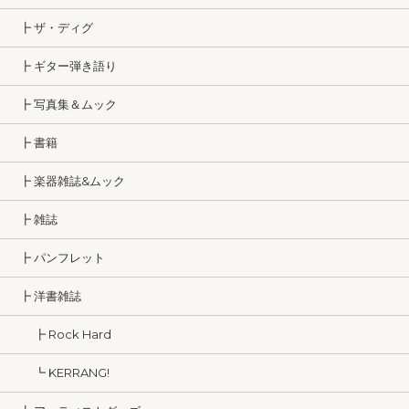
┣ ザ・ディグ
┣ ギター弾き語り
┣ 写真集＆ムック
┣ 書籍
┣ 楽器雑誌&ムック
┣ 雑誌
┣ パンフレット
┣ 洋書雑誌
┣ Rock Hard
┗ KERRANG!