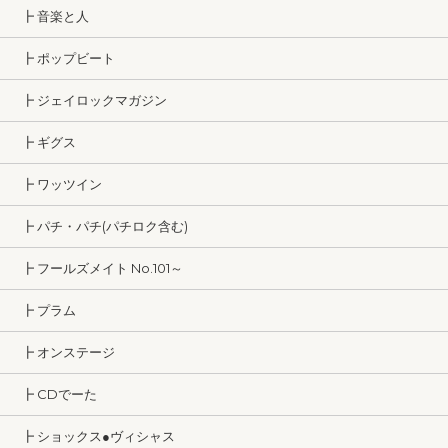
┣ 音楽と人
┣ ポップビート
┣ ジェイロックマガジン
┣ ギグス
┣ ワッツイン
┣ パチ・パチ(パチロク含む)
┣ フールズメイト No.101～
┣ プラム
┣ オンステージ
┣ CDでーた
┣ ショックス●ヴィシャス