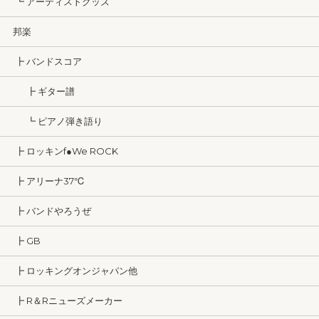
┗ アーティストグッズ
邦楽
┣ バンドスコア
┣ ギター譜
┗ ピアノ弾き語り
┣ ロッキンf●We ROCK
┣ アリーナ37℃
┣ バンドやろうぜ
┣ GB
┣ ロッキングオンジャパン他
┣ R＆Rニューズメーカー