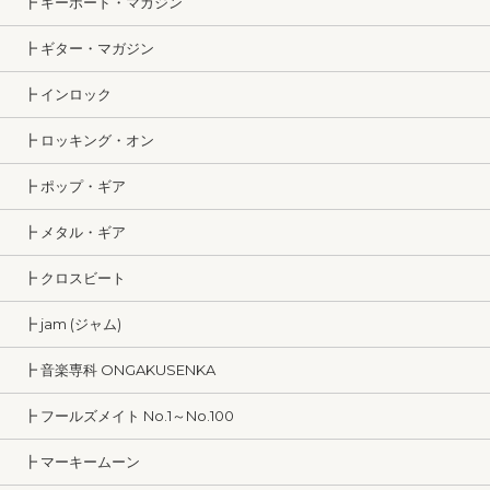
┣ キーボード・マガジン
┣ ギター・マガジン
┣ インロック
┣ ロッキング・オン
┣ ポップ・ギア
┣ メタル・ギア
┣ クロスビート
┣ jam (ジャム)
┣ 音楽専科 ONGAKUSENKA
┣ フールズメイト No.1～No.100
┣ マーキームーン