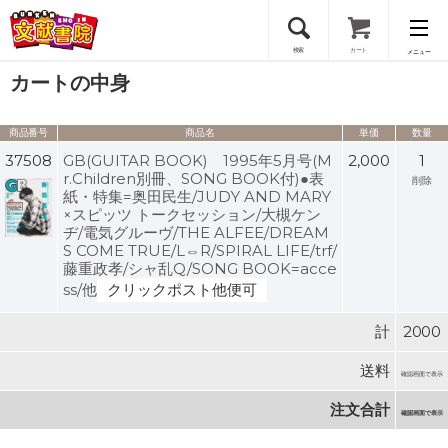
検索
カート
メニュー
カートの中身
会員登録
商品番号
商品名
単価
数量
ログイン
37508
GB(GUITAR BOOK) 1995年5月号(M
2,000
1
r.Children別冊、SONG BOOK付)●表
削除
紙・特集=奥田民生/JUDY AND MARY
×スピッツ トークセッション/大槻ケン
ヂ/電気グルーヴ/THE ALFEE/DREAM
S COME TRUE/L⇔R/SPIRAL LIFE/trf/
藤重政孝/シャ乱Q/SONG BOOK=acce
ss/他
クリックポスト他便可
計
2000
送料
確認画面で表示
注文合計
確認画面で表示