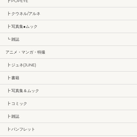
┣ POPEYE
┣ クウネル/アルネ
┣ 写真集●ムック
┗ 雑誌
アニメ・マンガ・特撮
┣ ジュネ(JUNE)
┣ 書籍
┣ 写真集＆ムック
┣ コミック
┣ 雑誌
┣ パンフレット