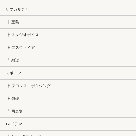
サブカルチャー
┣ 宝島
┣ スタジオボイス
┣ エスクァイア
┗ 雑誌
スポーツ
┣ プロレス、ボクシング
┣ 雑誌
┗ 写真集
TVドラマ