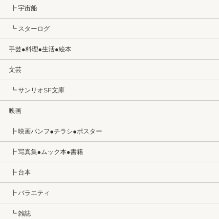
┣ 宇宙船
┗ スターログ
手芸●料理●生活●絵本
文芸
┗ サンリオSF文庫
映画
┣ 映画パンフ●チラシ●ポスター
┣ 写真集●ムック本●書籍
┣ 台本
┣ バラエティ
┗ 雑誌