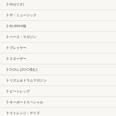
┣ Rio(リオ)
┣ ザ・ミュージック
┣ BURRN!他
┣ ベース・マガジン
┣ プレイヤー
┣ スヌーザー
┣ DOLL (ZOO含む)
┣ リズム＆ドラムマガジン
┣ ビートレッグ
┣ キーボードスペシャル
┣ ストレンジ・デイズ