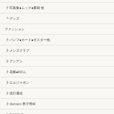
┣ 写真集●ムック●書籍 他
┗ グッズ
ファッション
┣ パンフ●カード●ポスター他
┣ メンズクラブ
┣ アンアン
┣ 花椿●BELL
┣ エルジャポン
┣ 流行通信
┣ dansen 男子専科