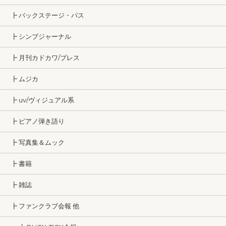
┣ バックステージ・パス
┣ シンプジャーナル
┣ 月刊カドカワ/ブレス
┣ ムジカ
┣ uv/ヴィジュアル系
┣ ピアノ弾き語り
┣ 写真集＆ムック
┣ 書籍
┣ 雑誌
┣ ファンクラブ会報 他