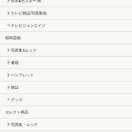
┣ 台本●ポスター 他
┣ テレビ雑誌/写真集他
┗ テレビジョンエイジ
昭和芸能
┣ 写真集&ムック
┣ 書籍
┣ パンフレット
┣ 雑誌
┗ グッズ
セレクト商品
┣ 写真集・ムック