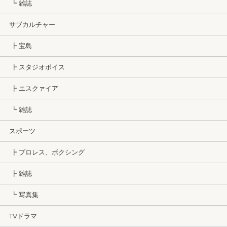
┗ 雑誌
サブカルチャー
┣ 宝島
┣ スタジオボイス
┣ エスクァイア
┗ 雑誌
スポーツ
┣ プロレス、ボクシング
┣ 雑誌
┗ 写真集
TVドラマ