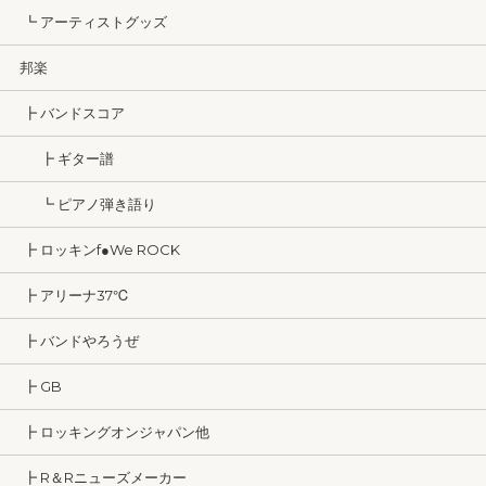
┗ アーティストグッズ
邦楽
┣ バンドスコア
┣ ギター譜
┗ ピアノ弾き語り
┣ ロッキンf●We ROCK
┣ アリーナ37℃
┣ バンドやろうぜ
┣ GB
┣ ロッキングオンジャパン他
┣ R＆Rニューズメーカー