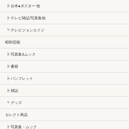
┣ 台本●ポスター 他
┣ テレビ雑誌/写真集他
┗ テレビジョンエイジ
昭和芸能
┣ 写真集&ムック
┣ 書籍
┣ パンフレット
┣ 雑誌
┗ グッズ
セレクト商品
┣ 写真集・ムック