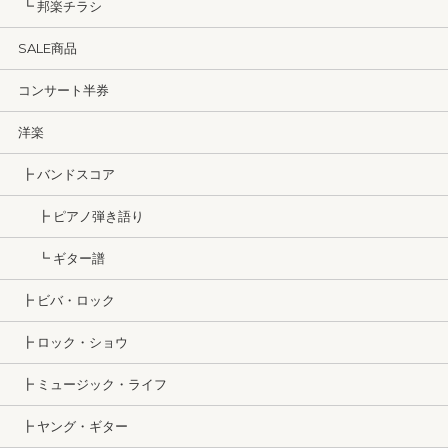
┗ 邦楽チラシ
SALE商品
コンサート半券
洋楽
┣ バンドスコア
┣ ピアノ弾き語り
┗ ギター譜
┣ ビバ・ロック
┣ ロック・ショウ
┣ ミュージック・ライフ
┣ ヤング・ギター