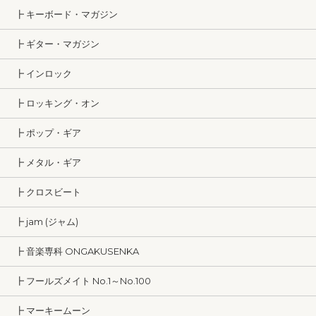
┣ キーボード・マガジン
┣ ギター・マガジン
┣ インロック
┣ ロッキング・オン
┣ ポップ・ギア
┣ メタル・ギア
┣ クロスビート
┣ jam (ジャム)
┣ 音楽専科 ONGAKUSENKA
┣ フールズメイト No.1～No.100
┣ マーキームーン