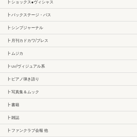
┣ ショックス●ヴィシャス
┣ バックステージ・パス
┣ シンプジャーナル
┣ 月刊カドカワ/ブレス
┣ ムジカ
┣ uv/ヴィジュアル系
┣ ピアノ弾き語り
┣ 写真集＆ムック
┣ 書籍
┣ 雑誌
┣ ファンクラブ会報 他