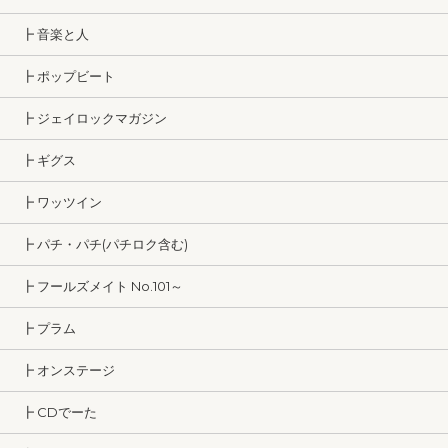
┣ 音楽と人
┣ ポップビート
┣ ジェイロックマガジン
┣ ギグス
┣ ワッツイン
┣ パチ・パチ(パチロク含む)
┣ フールズメイト No.101～
┣ プラム
┣ オンステージ
┣ CDでーた