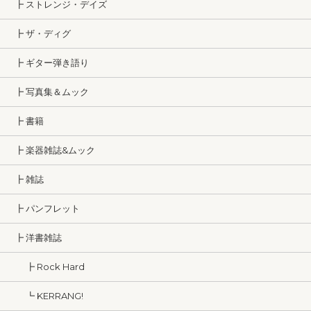
┣ ストレンジ・デイズ
┣ ザ・ディグ
┣ ギター弾き語り
┣ 写真集＆ムック
┣ 書籍
┣ 楽器雑誌&ムック
┣ 雑誌
┣ パンフレット
┣ 洋書雑誌
┣ Rock Hard
┗ KERRANG!