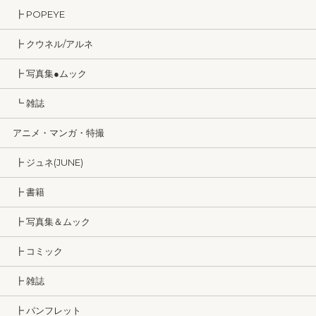
┣ POPEYE
┣ クウネル/アルネ
┣ 写真集●ムック
┗ 雑誌
アニメ・マンガ・特撮
┣ ジュネ(JUNE)
┣ 書籍
┣ 写真集＆ムック
┣ コミック
┣ 雑誌
┣ パンフレット