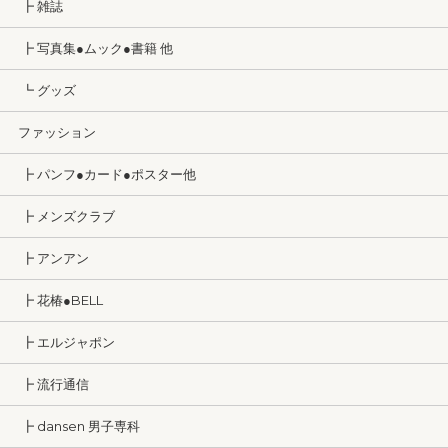
┣ 雑誌
┣ 写真集●ムック●書籍 他
┗ グッズ
ファッション
┣ パンフ●カード●ポスター他
┣ メンズクラブ
┣ アンアン
┣ 花椿●BELL
┣ エルジャポン
┣ 流行通信
┣ dansen 男子専科