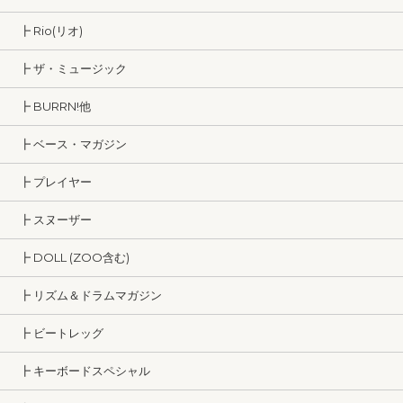
┣ Rio(リオ)
┣ ザ・ミュージック
┣ BURRN!他
┣ ベース・マガジン
┣ プレイヤー
┣ スヌーザー
┣ DOLL (ZOO含む)
┣ リズム＆ドラムマガジン
┣ ビートレッグ
┣ キーボードスペシャル