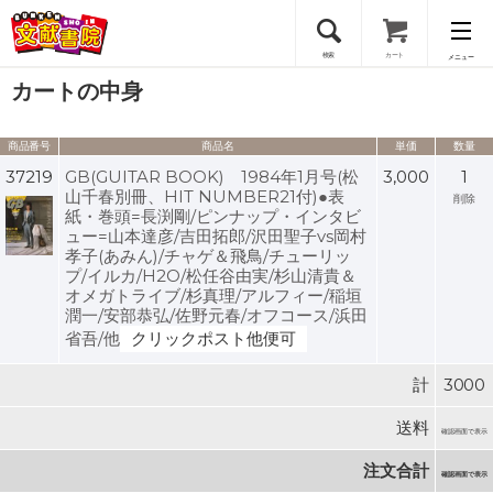
検索
カート
メニュー
カートの中身
会員登録
商品番号
商品名
単価
数量
ログイン
37219
GB(GUITAR BOOK) 1984年1月号(松
3,000
1
山千春別冊、HIT NUMBER21付)●表
削除
紙・巻頭=長渕剛/ピンナップ・インタビ
ュー=山本達彦/吉田拓郎/沢田聖子vs岡村
孝子(あみん)/チャゲ＆飛鳥/チューリッ
プ/イルカ/H2O/松任谷由実/杉山清貴＆
オメガトライブ/杉真理/アルフィー/稲垣
潤一/安部恭弘/佐野元春/オフコース/浜田
省吾/他
クリックポスト他便可
計
3000
送料
確認画面で表示
注文合計
確認画面で表示