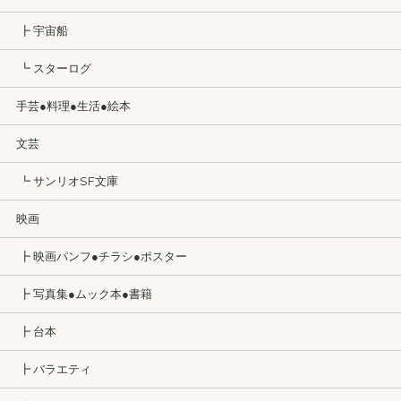
┣ 宇宙船
┗ スターログ
手芸●料理●生活●絵本
文芸
┗ サンリオSF文庫
映画
┣ 映画パンフ●チラシ●ポスター
┣ 写真集●ムック本●書籍
┣ 台本
┣ バラエティ