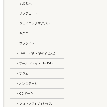
┣ 音楽と人
┣ ポップビート
┣ ジェイロックマガジン
┣ ギグス
┣ ワッツイン
┣ パチ・パチ(パチロク含む)
┣ フールズメイト No.101～
┣ プラム
┣ オンステージ
┣ CDでーた
┣ ショックス●ヴィシャス