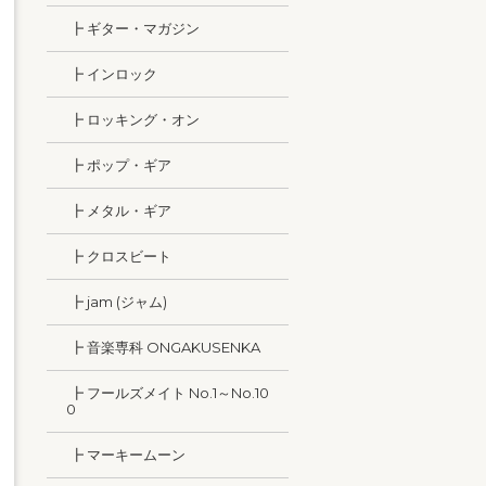
┣ ギター・マガジン
┣ インロック
┣ ロッキング・オン
┣ ポップ・ギア
┣ メタル・ギア
┣ クロスビート
┣ jam (ジャム)
┣ 音楽専科 ONGAKUSENKA
┣ フールズメイト No.1～No.10
0
┣ マーキームーン