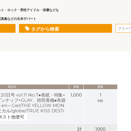
ルト・ロック・男性アイドル・俳優などな
写真集などの古本デパート
タグから検索
商品名
単価
数量
0日号 vol.11 No.7●表紙・特集=
1,000
1
hing/ピンナップ=GLAY、持田香織●布袋
削除
en～Ciel/THE YELLOW MON
ル/globe/TRUE KISS DESTi
ポスト他便可
計
1000