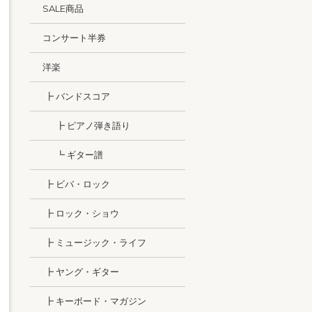
SALE商品
コンサート半券
洋楽
┣ バンドスコア
┣ ピアノ弾き語り
┗ ギター譜
┣ ビバ・ロック
┣ ロック・ショウ
┣ ミュージック・ライフ
┣ ヤング・ギター
┣ キーボード・マガジン