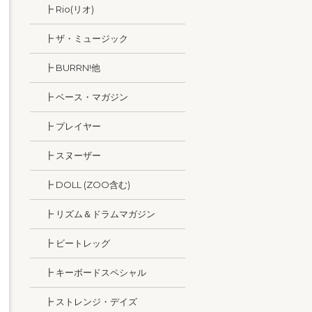
┣ Rio(リオ)
┣ ザ・ミュージック
┣ BURRN!他
┣ ベース・マガジン
┣ プレイヤー
┣ スヌーザー
┣ DOLL (ZOO含む)
┣ リズム＆ドラムマガジン
┣ ビートレッグ
┣ キーボードスペシャル
┣ ストレンジ・デイズ