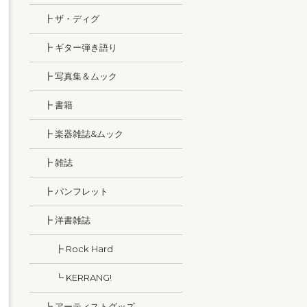
┣ ザ・ディグ
┣ ギター弾き語り
┣ 写真集＆ムック
┣ 書籍
┣ 楽器雑誌&ムック
┣ 雑誌
┣ パンフレット
┣ 洋書雑誌
┣ Rock Hard
┗ KERRANG!
┗ アーティストグッズ