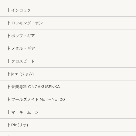
┣ インロック
┣ ロッキング・オン
┣ ポップ・ギア
┣ メタル・ギア
┣ クロスビート
┣ jam (ジャム)
┣ 音楽専科 ONGAKUSENKA
┣ フールズメイト No.1～No.100
┣ マーキームーン
┣ Rio(リオ)