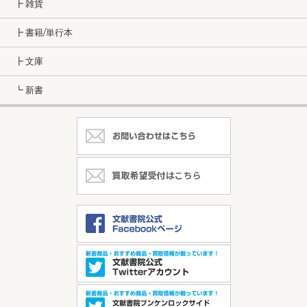
┣ 雑貨
┣ 書籍/単行本
┣ 文庫
┗ 新書