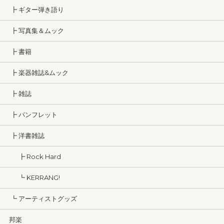
┣ ギター弾き語り
┣ 写真集＆ムック
┣ 書籍
┣ 楽器雑誌&ムック
┣ 雑誌
┣ パンフレット
┣ 洋書雑誌
┣ Rock Hard
┗ KERRANG!
┗ アーティストグッズ
邦楽