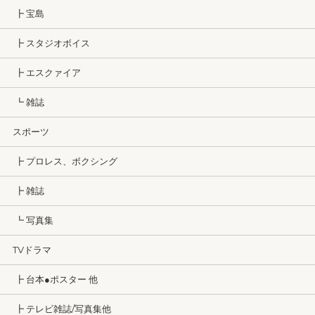
┣ 宝島
┣ スタジオボイス
┣ エスクァイア
┗ 雑誌
スポーツ
┣ プロレス、ボクシング
┣ 雑誌
┗ 写真集
TVドラマ
┣ 台本●ポスター 他
┣ テレビ雑誌/写真集他