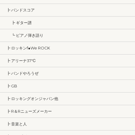
┣ バンドスコア
┣ ギター譜
┗ ピアノ弾き語り
┣ ロッキンf●We ROCK
┣ アリーナ37℃
┣ バンドやろうぜ
┣ GB
┣ ロッキングオンジャパン他
┣ R＆Rニューズメーカー
┣ 音楽と人