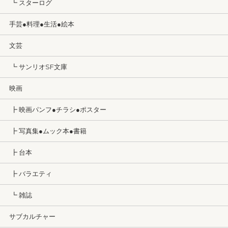
┗ スターログ
手芸●料理●生活●絵本
文芸
┗ サンリオSF文庫
映画
┣ 映画パンフ●チラシ●ポスター
┣ 写真集●ムック本●書籍
┣ 台本
┣ バラエティ
┗ 雑誌
サブカルチャー