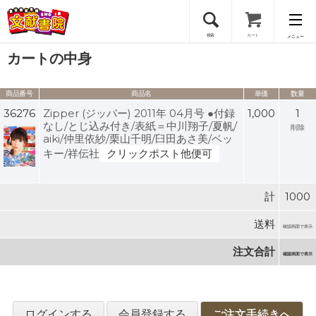
検索
カート
メニュー
カートの中身
会員登録
商品番号
商品名
単価
数量
ログイン
36276
Zipper (ジッパー) 2011年 04月号 ●付録
1,000
1
なし/とじ込み付き/表紙＝中川翔子/夏帆/
削除
aiki/仲里依紗/栗山千明/臼田あさ美/ベッ
キー/祥伝社
クリックポスト他便可
計
1000
送料
確認画面で表示
注文合計
確認画面で表示
ログインする
会員登録する
ご注文手続きへ