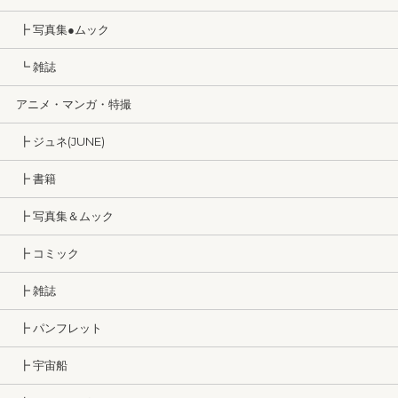
┣ 写真集●ムック
┗ 雑誌
アニメ・マンガ・特撮
┣ ジュネ(JUNE)
┣ 書籍
┣ 写真集＆ムック
┣ コミック
┣ 雑誌
┣ パンフレット
┣ 宇宙船