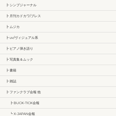
┣ シンプジャーナル
┣ 月刊カドカワ/ブレス
┣ ムジカ
┣ uv/ヴィジュアル系
┣ ピアノ弾き語り
┣ 写真集＆ムック
┣ 書籍
┣ 雑誌
┣ ファンクラブ会報 他
┣ BUCK-TICK会報
┗ X-JAPAN会報