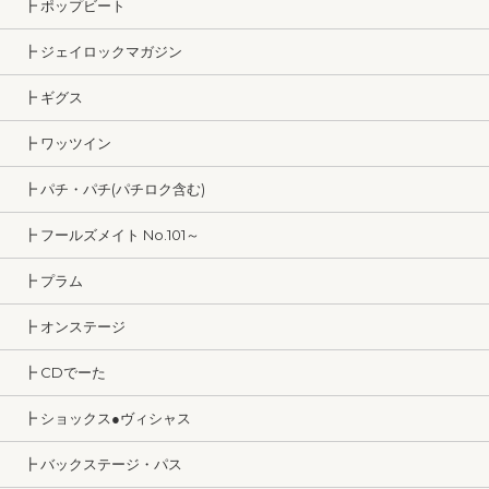
┣ ポップビート
┣ ジェイロックマガジン
┣ ギグス
┣ ワッツイン
┣ パチ・パチ(パチロク含む)
┣ フールズメイト No.101～
┣ プラム
┣ オンステージ
┣ CDでーた
┣ ショックス●ヴィシャス
┣ バックステージ・パス