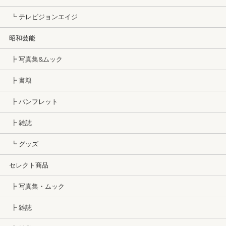
┗ テレビジョンエイジ
昭和芸能
┣ 写真集&ムック
┣ 書籍
┣ パンフレット
┣ 雑誌
┗ グッズ
セレクト商品
┣ 写真集・ムック
┣ 雑誌