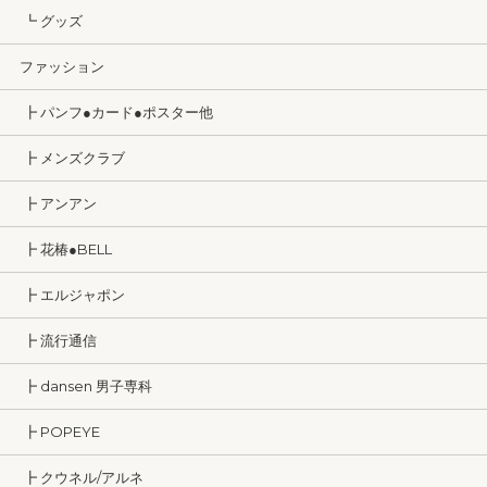
┗ グッズ
ファッション
┣ パンフ●カード●ポスター他
┣ メンズクラブ
┣ アンアン
┣ 花椿●BELL
┣ エルジャポン
┣ 流行通信
┣ dansen 男子専科
┣ POPEYE
┣ クウネル/アルネ