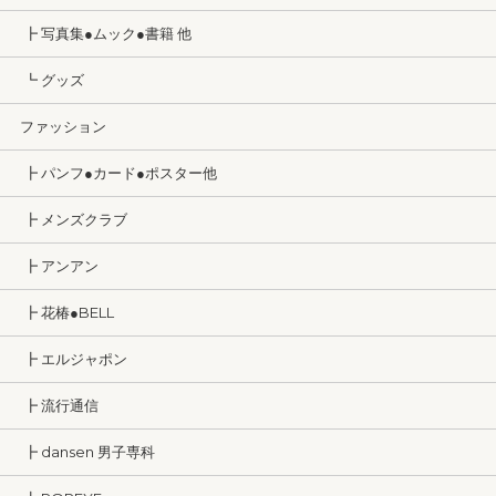
┣ 写真集●ムック●書籍 他
┗ グッズ
ファッション
┣ パンフ●カード●ポスター他
┣ メンズクラブ
┣ アンアン
┣ 花椿●BELL
┣ エルジャポン
┣ 流行通信
┣ dansen 男子専科