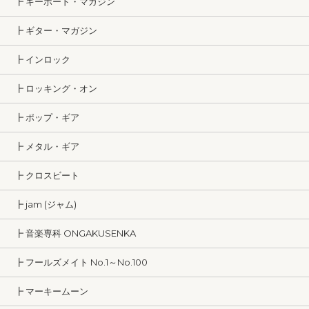
┣ キーボード・マガジン
┣ ギター・マガジン
┣ インロック
┣ ロッキング・オン
┣ ポップ・ギア
┣ メタル・ギア
┣ クロスビート
┣ jam (ジャム)
┣ 音楽専科 ONGAKUSENKA
┣ フールズメイト No.1～No.100
┣ マーキームーン