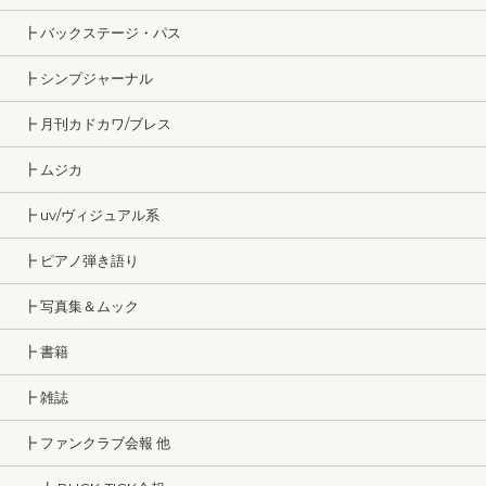
┣ バックステージ・パス
┣ シンプジャーナル
┣ 月刊カドカワ/ブレス
┣ ムジカ
┣ uv/ヴィジュアル系
┣ ピアノ弾き語り
┣ 写真集＆ムック
┣ 書籍
┣ 雑誌
┣ ファンクラブ会報 他