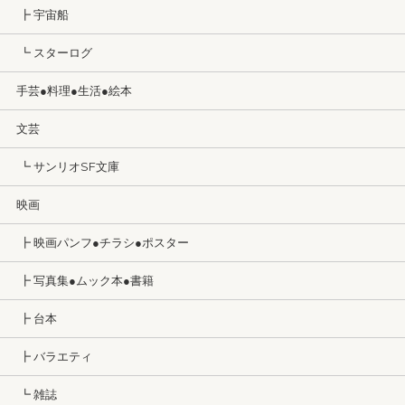
┣ 宇宙船
┗ スターログ
手芸●料理●生活●絵本
文芸
┗ サンリオSF文庫
映画
┣ 映画パンフ●チラシ●ポスター
┣ 写真集●ムック本●書籍
┣ 台本
┣ バラエティ
┗ 雑誌