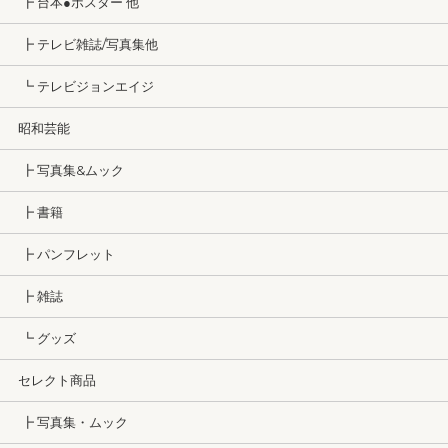
┣ 台本●ポスター 他
┣ テレビ雑誌/写真集他
┗ テレビジョンエイジ
昭和芸能
┣ 写真集&ムック
┣ 書籍
┣ パンフレット
┣ 雑誌
┗ グッズ
セレクト商品
┣ 写真集・ムック