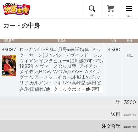
検索
カート
メニュー
カートの中身
会員登録
商品番号
商品名
単価
数量
ログイン
36087
ロッキンf 1983年1月号●表紙:特集=ミッ
3,500
1
ク・カーン(ジャパン) デヴィッド・シル
削除
ヴィアン インタビュー●鮎川誠のすべて/
1983年ヘヴィ・メタル展望=アイアン・
メイデン,BOW WOW,NOVELA,44マ
グナム,アースシェイカー,本城未沙子,マ
リノ,カルメン・マキ 5X+高崎晃/浜田省
吾/松田優作/他
クリックポスト他便可
計
3500
送料
確認画面で表示
注文合計
確認画面で表示