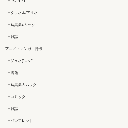
┣ POPEYE
┣ クウネル/アルネ
┣ 写真集●ムック
┗ 雑誌
アニメ・マンガ・特撮
┣ ジュネ(JUNE)
┣ 書籍
┣ 写真集＆ムック
┣ コミック
┣ 雑誌
┣ パンフレット