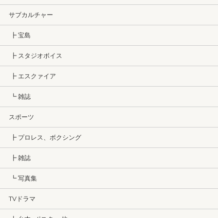
サブカルチャー
┣ 宝島
┣ スタジオボイス
┣ エスクァイア
┗ 雑誌
スポーツ
┣ プロレス、ボクシング
┣ 雑誌
┗ 写真集
TVドラマ