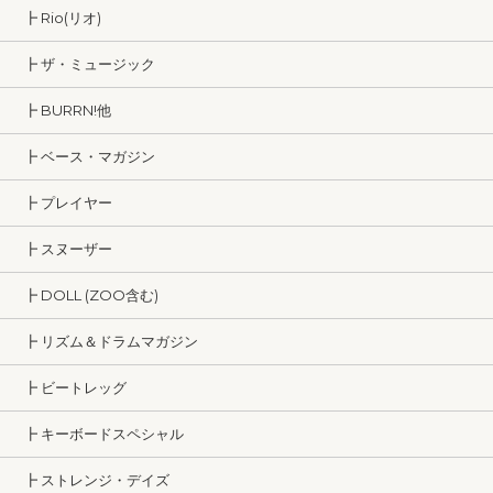
┣ Rio(リオ)
┣ ザ・ミュージック
┣ BURRN!他
┣ ベース・マガジン
┣ プレイヤー
┣ スヌーザー
┣ DOLL (ZOO含む)
┣ リズム＆ドラムマガジン
┣ ビートレッグ
┣ キーボードスペシャル
┣ ストレンジ・デイズ