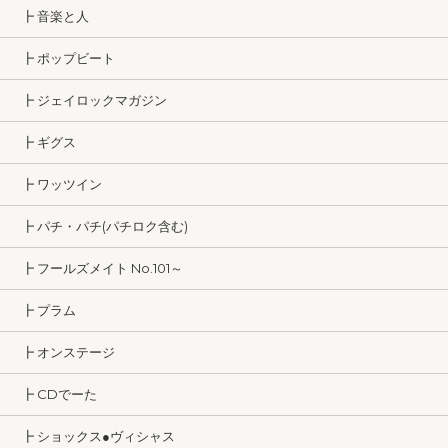
┣ 音楽と人
┣ ポップビート
┣ ジェイロックマガジン
┣ ギグス
┣ ワッツイン
┣ パチ・パチ(パチロク含む)
┣ フールズメイト No.101～
┣ プラム
┣ オンステージ
┣ CDでーた
┣ ショックス●ヴィシャス