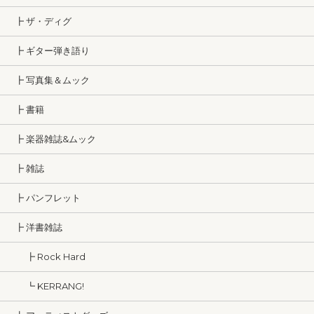
┣ ザ・ディグ
┣ ギター弾き語り
┣ 写真集＆ムック
┣ 書籍
┣ 楽器雑誌&ムック
┣ 雑誌
┣ パンフレット
┣ 洋書雑誌
┣ Rock Hard
┗ KERRANG!