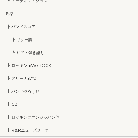
┗ アーティストグッズ
邦楽
┣ バンドスコア
┣ ギター譜
┗ ピアノ弾き語り
┣ ロッキンf●We ROCK
┣ アリーナ37℃
┣ バンドやろうぜ
┣ GB
┣ ロッキングオンジャパン他
┣ R＆Rニューズメーカー