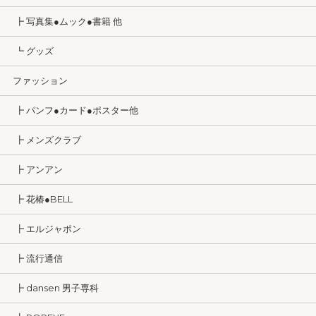
┣ 写真集●ムック●書籍 他
┗ グッズ
ファッション
┣ パンフ●カード●ポスター他
┣ メンズクラブ
┣ アンアン
┣ 花椿●BELL
┣ エルジャポン
┣ 流行通信
┣ dansen 男子専科