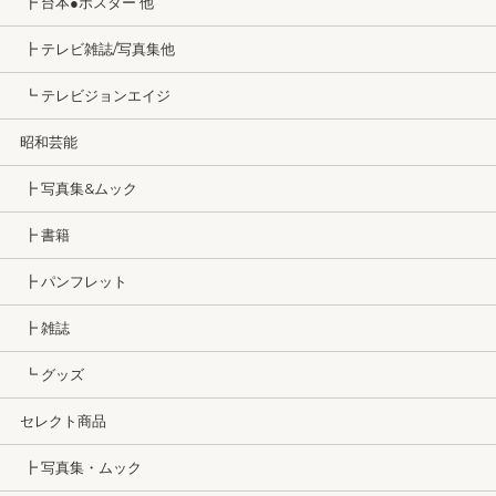
┣ 台本●ポスター 他
┣ テレビ雑誌/写真集他
┗ テレビジョンエイジ
昭和芸能
┣ 写真集&ムック
┣ 書籍
┣ パンフレット
┣ 雑誌
┗ グッズ
セレクト商品
┣ 写真集・ムック