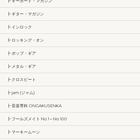
┣ キーボード・マガジン
┣ ギター・マガジン
┣ インロック
┣ ロッキング・オン
┣ ポップ・ギア
┣ メタル・ギア
┣ クロスビート
┣ jam (ジャム)
┣ 音楽専科 ONGAKUSENKA
┣ フールズメイト No.1～No.100
┣ マーキームーン