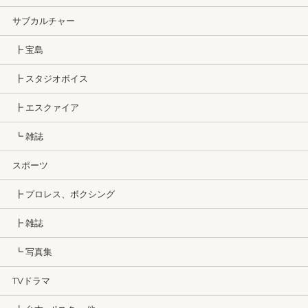
サブカルチャー
┣ 宝島
┣ スタジオボイス
┣ エスクァイア
┗ 雑誌
スポーツ
┣ プロレス、ボクシング
┣ 雑誌
┗ 写真集
TVドラマ