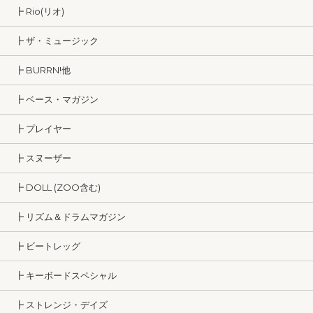
┣ Rio(リオ)
┣ ザ・ミュージック
┣ BURRN!他
┣ ベース・マガジン
┣ プレイヤー
┣ スヌーザー
┣ DOLL (ZOO含む)
┣ リズム＆ドラムマガジン
┣ ビートレッグ
┣ キーボードスペシャル
┣ ストレンジ・デイズ