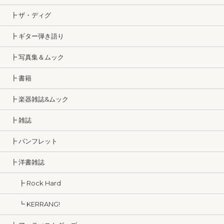
┣ ザ・ディグ
┣ ギター弾き語り
┣ 写真集＆ムック
┣ 書籍
┣ 楽器雑誌&ムック
┣ 雑誌
┣ パンフレット
┣ 洋書雑誌
┣ Rock Hard
┗ KERRANG!