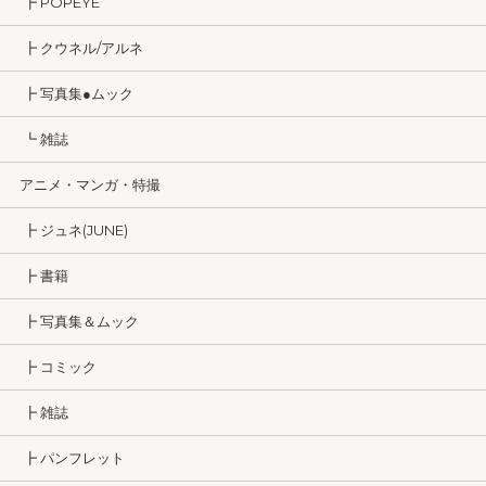
┣ POPEYE
┣ クウネル/アルネ
┣ 写真集●ムック
┗ 雑誌
アニメ・マンガ・特撮
┣ ジュネ(JUNE)
┣ 書籍
┣ 写真集＆ムック
┣ コミック
┣ 雑誌
┣ パンフレット