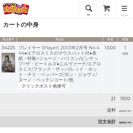
検索
カート
メニュー
カートの中身
会員登録
商品番号
商品名
単価
数量
ログイン
34225
プレイヤー (Player) 2003年2月号 No.4
1,500
1
44●エアロスミスのマウスパット付●表
削除
紙・特集=ジョージ・ハリスン/ピンナッ
プ=ザ・ビートルズ●ニルヴァーナ/エアロ
スミス/フランク・ザッパ/レッド・ホッ
ト・チリ・ペッパーズ/ボン・ジョヴィ/
ヌーノ・ベッテンコート/他
クリックポスト他便可
計
1500
送料
確認画面で表示
注文合計
確認画面で表示