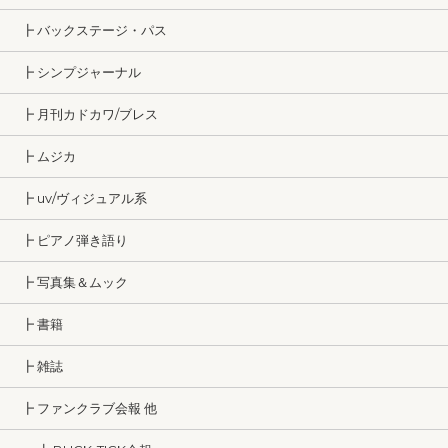
┣ バックステージ・パス
┣ シンプジャーナル
┣ 月刊カドカワ/ブレス
┣ ムジカ
┣ uv/ヴィジュアル系
┣ ピアノ弾き語り
┣ 写真集＆ムック
┣ 書籍
┣ 雑誌
┣ ファンクラブ会報 他