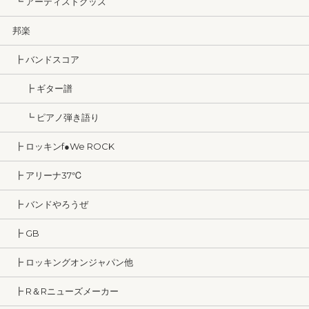
┗ アーティストグッズ
邦楽
┣ バンドスコア
┣ ギター譜
┗ ピアノ弾き語り
┣ ロッキンf●We ROCK
┣ アリーナ37℃
┣ バンドやろうぜ
┣ GB
┣ ロッキングオンジャパン他
┣ R＆Rニューズメーカー