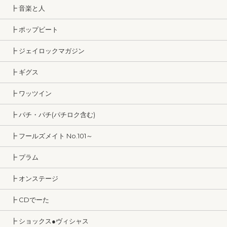
┣ 音楽と人
┣ ポップビート
┣ ジェイロックマガジン
┣ ギグス
┣ ワッツイン
┣ パチ・パチ(パチロク含む)
┣ フールズメイト No.101～
┣ プラム
┣ オンステージ
┣ CDでーた
┣ ショックス●ヴィシャス