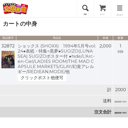
検索
カート
メニュー
カートの中身
会員登録
商品番号
商品名
単価
数量
ログイン
32872
ショックス (SHOXX) 1994年5月号vol.
2,000
1
24●表紙・特集=黒夢●SUGIZO(LUNA
削除
SEA) SUGIZOポスター付 ●hide/L'Arc-
en-Ciel/LADIES ROOM/THE MAD C
APSULE MARKETS/GLAY/幻覚アレル
ギー/REDIEAN;MODE/他
クリックポスト他便可
計
2000
送料
確認画面で表示
注文合計
確認画面で表示