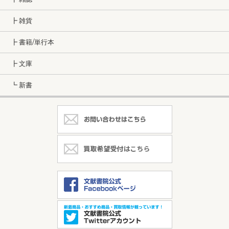
┣ 雑貨
┣ 書籍/単行本
┣ 文庫
┗ 新書