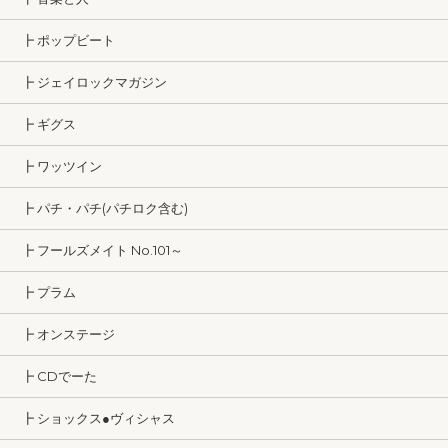
┣ ポップビート
┣ ジェイロックマガジン
┣ ギグス
┣ ワッツイン
┣ パチ・パチ(パチロク含む)
┣ フールズメイト No.101～
┣ プラム
┣ オンステージ
┣ CDでーた
┣ ショックス●ヴィシャス