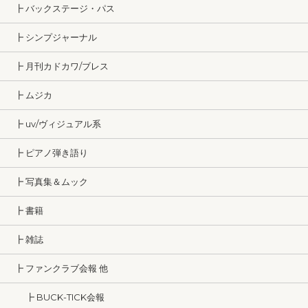
┣ バックステージ・パス
┣ シンプジャーナル
┣ 月刊カドカワ/ブレス
┣ ムジカ
┣ uv/ヴィジュアル系
┣ ピアノ弾き語り
┣ 写真集＆ムック
┣ 書籍
┣ 雑誌
┣ ファンクラブ会報 他
┣ BUCK-TICK会報