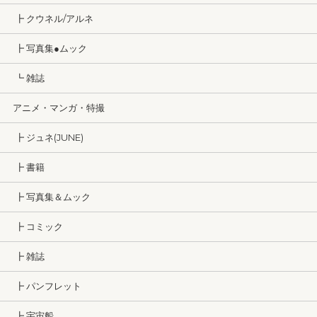
┣ クウネル/アルネ
┣ 写真集●ムック
┗ 雑誌
アニメ・マンガ・特撮
┣ ジュネ(JUNE)
┣ 書籍
┣ 写真集＆ムック
┣ コミック
┣ 雑誌
┣ パンフレット
┣ 宇宙船