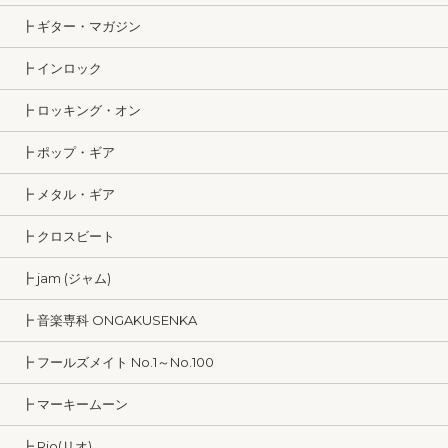
┣ ギター・マガジン
┣ インロック
┣ ロッキング・オン
┣ ポップ・ギア
┣ メタル・ギア
┣ クロスビート
┣ jam (ジャム)
┣ 音楽専科 ONGAKUSENKA
┣ フールズメイト No.1～No.100
┣ マーキームーン
┣ Rio(リオ)