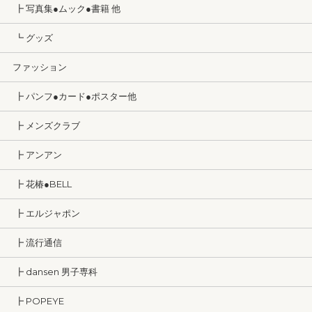
┣ 写真集●ムック●書籍 他
┗ グッズ
ファッション
┣ パンフ●カード●ポスター他
┣ メンズクラブ
┣ アンアン
┣ 花椿●BELL
┣ エルジャポン
┣ 流行通信
┣ dansen 男子専科
┣ POPEYE