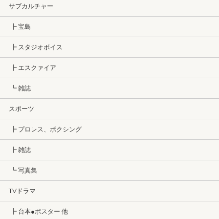
サブカルチャー
┣ 宝島
┣ スタジオボイス
┣ エスクァイア
┗ 雑誌
スポーツ
┣ プロレス、ボクシング
┣ 雑誌
┗ 写真集
TVドラマ
┣ 台本●ポスター 他