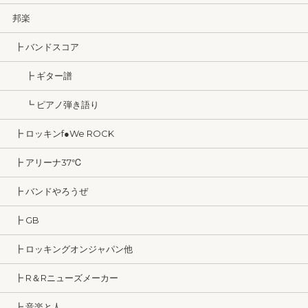
邦楽
┣ バンドスコア
┣ ギター譜
┗ ピアノ弾き語り
┣ ロッキンf●We ROCK
┣ アリーナ37℃
┣ バンドやろうぜ
┣ GB
┣ ロッキングオンジャパン他
┣ R＆Rニューズメーカー
┣ 音楽と人