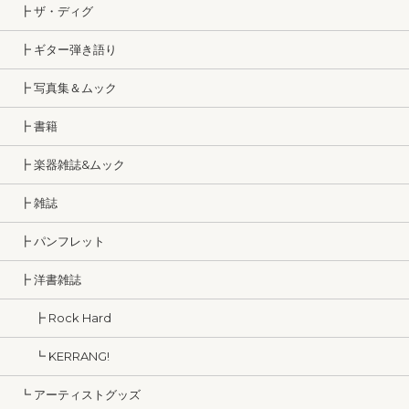
┣ ザ・ディグ
┣ ギター弾き語り
┣ 写真集＆ムック
┣ 書籍
┣ 楽器雑誌&ムック
┣ 雑誌
┣ パンフレット
┣ 洋書雑誌
┣ Rock Hard
┗ KERRANG!
┗ アーティストグッズ