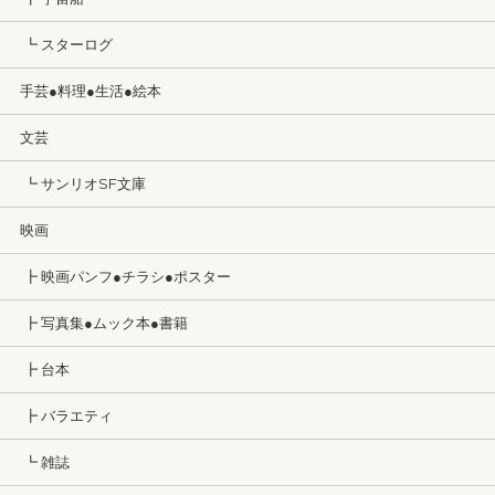
┗ スターログ
手芸●料理●生活●絵本
文芸
┗ サンリオSF文庫
映画
┣ 映画パンフ●チラシ●ポスター
┣ 写真集●ムック本●書籍
┣ 台本
┣ バラエティ
┗ 雑誌