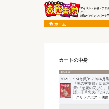
アイドル・女優・アダ
ど ！
雑誌バックナンバーや
ホーム
カートの中身
商品番号
30215
SM奇譚/1977年4
「鬼の交友録」団鬼六
策/「悪魔の花びら」
語」千草忠夫/「かわ
クリックポスト他便