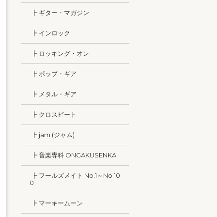
┣ ギター・マガジン
┣ インロック
┣ ロッキング・オン
┣ ポップ・ギア
┣ メタル・ギア
┣ クロスビート
┣ jam (ジャム)
┣ 音楽専科 ONGAKUSENKA
┣ フールズメイト No.1～No.10
0
┣ マーキームーン