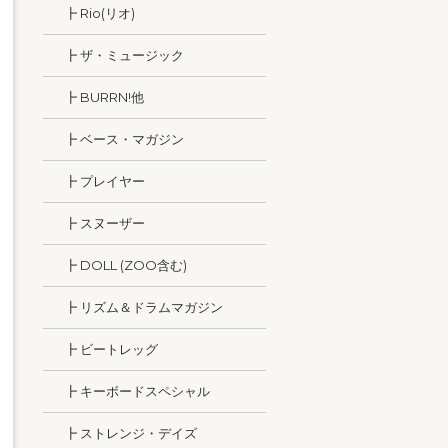
┣ Rio(リオ)
┣ ザ・ミュージック
┣ BURRN!他
┣ ベース・マガジン
┣ プレイヤー
┣ スヌーザー
┣ DOLL (ZOO含む)
┣ リズム＆ドラムマガジン
┣ ビートレッグ
┣ キーボードスペシャル
┣ ストレンジ・デイズ