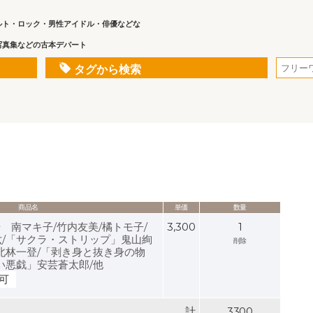
ルト・ロック・男性アイドル・俳優などな
写真集などの古本デパート
タグから検索
商品名
単価
数量
月号 南マキ子/竹内友美/橘トモ子/
3,300
1
/「サクラ・ストリップ」鬼山絢
削除
北林一登/「剥き身と抜き身の物
い悪戯」安芸蒼太郎/他
可
計
3300