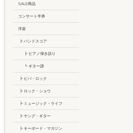
SALE商品
コンサート半券
洋楽
┣ バンドスコア
┣ ピアノ弾き語り
┗ ギター譜
┣ ビバ・ロック
┣ ロック・ショウ
┣ ミュージック・ライフ
┣ ヤング・ギター
┣ キーボード・マガジン