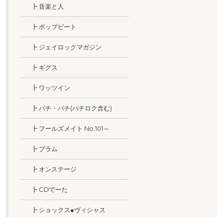
┣ 音楽と人
┣ ポップビート
┣ ジェイロックマガジン
┣ ギグス
┣ ワッツイン
┣ パチ・パチ(パチロク含む)
┣ フールズメイト No.101～
┣ プラム
┣ オンステージ
┣ CDでーた
┣ ショックス●ヴィシャス