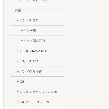
邦楽
┣ バンドスコア
┣ ギター譜
┗ ピアノ弾き語り
┣ ロッキンf●We ROCK
┣ アリーナ37℃
┣ バンドやろうぜ
┣ GB
┣ ロッキングオンジャパン他
┣ R＆Rニューズメーカー