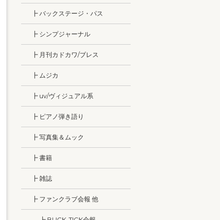
┣ バックステージ・パス
┣ シンプジャーナル
┣ 月刊カドカワ/ブレス
┣ ムジカ
┣ uv/ヴィジュアル系
┣ ピアノ弾き語り
┣ 写真集＆ムック
┣ 書籍
┣ 雑誌
┣ ファンクラブ会報 他
┣ BUCK-TICK会報