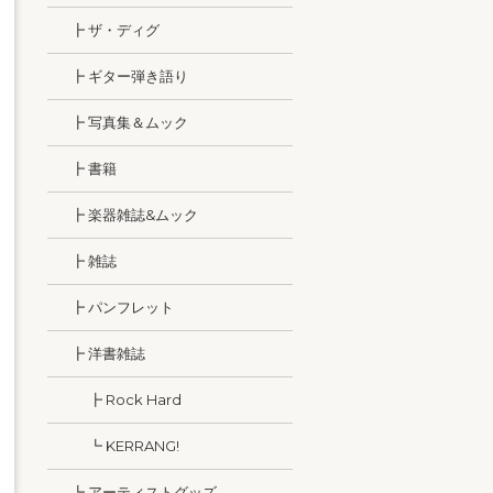
┣ ザ・ディグ
┣ ギター弾き語り
┣ 写真集＆ムック
┣ 書籍
┣ 楽器雑誌&ムック
┣ 雑誌
┣ パンフレット
┣ 洋書雑誌
┣ Rock Hard
┗ KERRANG!
┗ アーティストグッズ