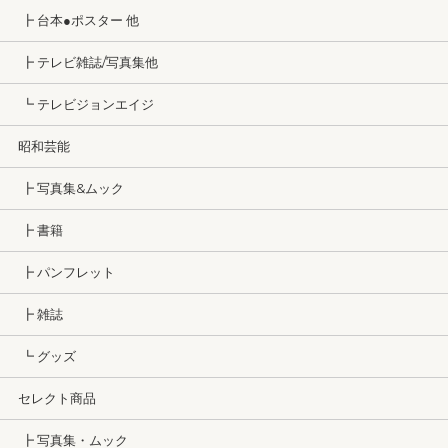
┣ 台本●ポスター 他
┣ テレビ雑誌/写真集他
┗ テレビジョンエイジ
昭和芸能
┣ 写真集&ムック
┣ 書籍
┣ パンフレット
┣ 雑誌
┗ グッズ
セレクト商品
┣ 写真集・ムック