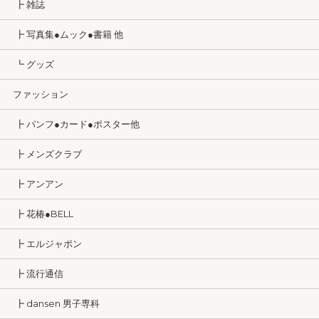
┣ 雑誌
┣ 写真集●ムック●書籍 他
┗ グッズ
ファッション
┣ パンフ●カード●ポスター他
┣ メンズクラブ
┣ アンアン
┣ 花椿●BELL
┣ エルジャポン
┣ 流行通信
┣ dansen 男子専科