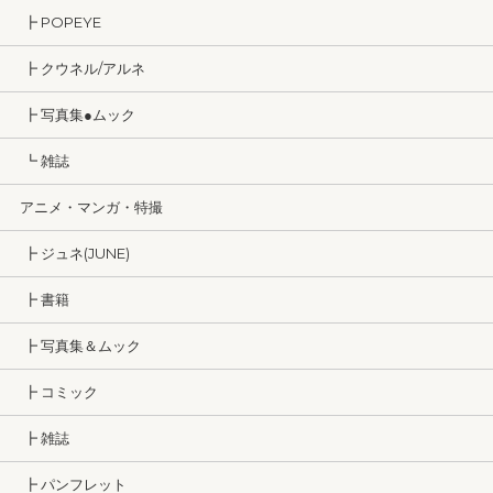
┣ POPEYE
┣ クウネル/アルネ
┣ 写真集●ムック
┗ 雑誌
アニメ・マンガ・特撮
┣ ジュネ(JUNE)
┣ 書籍
┣ 写真集＆ムック
┣ コミック
┣ 雑誌
┣ パンフレット