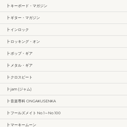
┣ キーボード・マガジン
┣ ギター・マガジン
┣ インロック
┣ ロッキング・オン
┣ ポップ・ギア
┣ メタル・ギア
┣ クロスビート
┣ jam (ジャム)
┣ 音楽専科 ONGAKUSENKA
┣ フールズメイト No.1～No.100
┣ マーキームーン