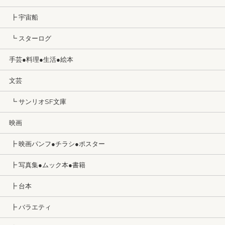
┣ 宇宙船
┗ スターログ
手芸●料理●生活●絵本
文芸
┗ サンリオSF文庫
映画
┣ 映画パンフ●チラシ●ポスター
┣ 写真集●ムック本●書籍
┣ 台本
┣ バラエティ