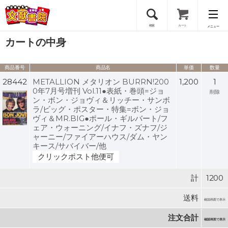
検索
カート
メニュー
カートの中身
会員登録
商品番号
商品名
単価
数量
ログイン
28442
METALLION メタリオン BURRN!200
1,200
1
0年7月号増刊 Vol.11●表紙・巻頭=ジョ
削除
ン・ボン・ジョヴィ＆リッチー・サンボ
ラ/ビッグ・ポスター・特集=ボン・ジョ
ヴィ＆MR.BIG●ポール・ギルバート/フ
ェア・ウォーニング/イナフ・ズナフ/ジ
ャーニー/ファイアーハウス/ダム・ヤン
キース/サバイバー/他
クリックポスト他便可
計
1200
送料
確認画面で表示
注文合計
確認画面で表示