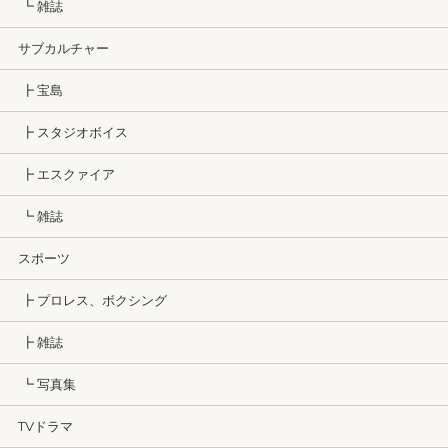
┗ 雑誌
サブカルチャー
┣ 宝島
┣ スタジオボイス
┣ エスクァイア
┗ 雑誌
スポーツ
┣ プロレス、ボクシング
┣ 雑誌
┗ 写真集
TVドラマ