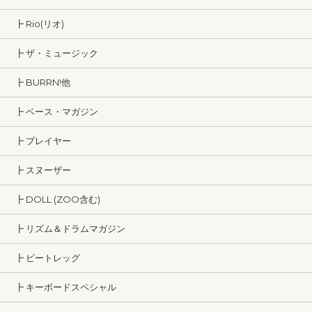
┣ Rio(リオ)
┣ ザ・ミュージック
┣ BURRN!他
┣ ベース・マガジン
┣ プレイヤー
┣ スヌーザー
┣ DOLL (ZOO含む)
┣ リズム＆ドラムマガジン
┣ ビートレッグ
┣ キーボードスペシャル