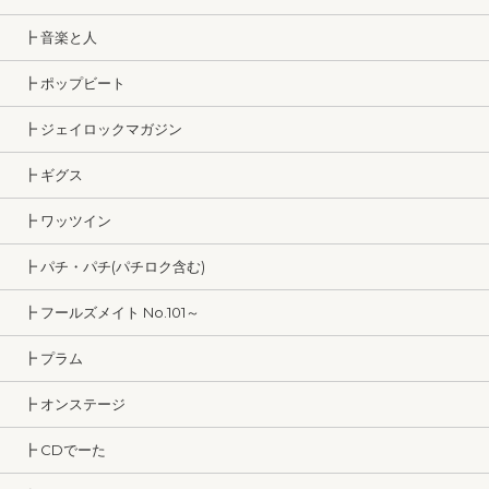
┣ 音楽と人
┣ ポップビート
┣ ジェイロックマガジン
┣ ギグス
┣ ワッツイン
┣ パチ・パチ(パチロク含む)
┣ フールズメイト No.101～
┣ プラム
┣ オンステージ
┣ CDでーた