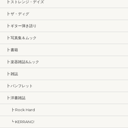
┣ ストレンジ・デイズ
┣ ザ・ディグ
┣ ギター弾き語り
┣ 写真集＆ムック
┣ 書籍
┣ 楽器雑誌&ムック
┣ 雑誌
┣ パンフレット
┣ 洋書雑誌
┣ Rock Hard
┗ KERRANG!