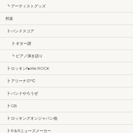
┗ アーティストグッズ
邦楽
┣ バンドスコア
┣ ギター譜
┗ ピアノ弾き語り
┣ ロッキンf●We ROCK
┣ アリーナ37℃
┣ バンドやろうぜ
┣ GB
┣ ロッキングオンジャパン他
┣ R＆Rニューズメーカー