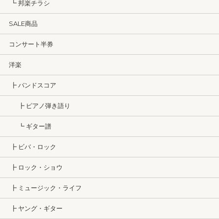
┗ 邦楽チラシ
SALE商品
コンサート半券
洋楽
┣ バンドスコア
┣ ピアノ弾き語り
┗ ギター譜
┣ ビバ・ロック
┣ ロック・ショウ
┣ ミュージック・ライフ
┣ ヤング・ギター