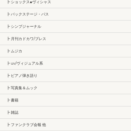
┣ ショックス●ヴィシャス
┣ バックステージ・パス
┣ シンプジャーナル
┣ 月刊カドカワ/ブレス
┣ ムジカ
┣ uv/ヴィジュアル系
┣ ピアノ弾き語り
┣ 写真集＆ムック
┣ 書籍
┣ 雑誌
┣ ファンクラブ会報 他