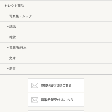
セレクト商品
┣ 写真集・ムック
┣ 雑誌
┣ 雑貨
┣ 書籍/単行本
┣ 文庫
┗ 新書