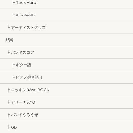
┣ Rock Hard
┗ KERRANG!
┗ アーティストグッズ
邦楽
┣ バンドスコア
┣ ギター譜
┗ ピアノ弾き語り
┣ ロッキンf●We ROCK
┣ アリーナ37℃
┣ バンドやろうぜ
┣ GB