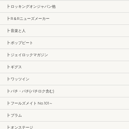
┣ ロッキングオンジャパン他
┣ R＆Rニューズメーカー
┣ 音楽と人
┣ ポップビート
┣ ジェイロックマガジン
┣ ギグス
┣ ワッツイン
┣ パチ・パチ(パチロク含む)
┣ フールズメイト No.101～
┣ プラム
┣ オンステージ