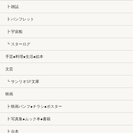
┣ 雑誌
┣ パンフレット
┣ 宇宙船
┗ スターログ
手芸●料理●生活●絵本
文芸
┗ サンリオSF文庫
映画
┣ 映画パンフ●チラシ●ポスター
┣ 写真集●ムック本●書籍
┣ 台本