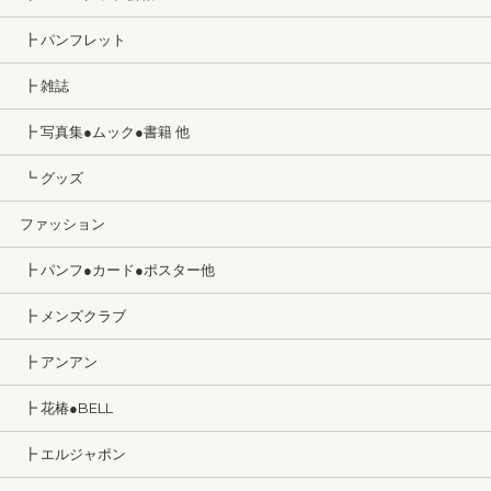
┣ パンフレット
┣ 雑誌
┣ 写真集●ムック●書籍 他
┗ グッズ
ファッション
┣ パンフ●カード●ポスター他
┣ メンズクラブ
┣ アンアン
┣ 花椿●BELL
┣ エルジャポン