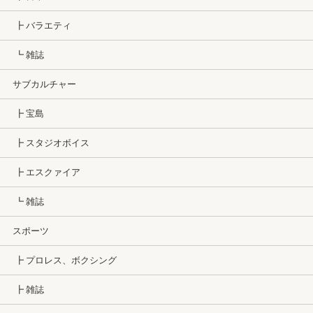
┣ バラエティ
┗ 雑誌
サブカルチャー
┣ 宝島
┣ スタジオボイス
┣ エスクァイア
┗ 雑誌
スポーツ
┣ プロレス、ボクシング
┣ 雑誌