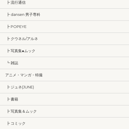
┣ 流行通信
┣ dansen 男子専科
┣ POPEYE
┣ クウネル/アルネ
┣ 写真集●ムック
┗ 雑誌
アニメ・マンガ・特撮
┣ ジュネ(JUNE)
┣ 書籍
┣ 写真集＆ムック
┣ コミック