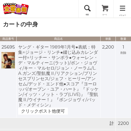
検索
カート
メニュー
カートの中身
会員登録
商品番号
商品名
単価
数量
ログイン
25695
ヤング・ギター 1989年1月号●表紙：特
2,200
1
集=ジョージ・リンチ●綴じ込みカレンダ
削除
ー付=リッチー・サンボラ●ウォーレン・
デ・マルティーニ(ラット)/ボン・ジョヴ
ィ/キー・マルセロ/ジョン・ノーラム/L.
A.ガンズ/聖飢魔Ⅱ/リアクション/プリン
セスプリンセス/ジェフ・ヒーリー/アン
セム/デッド・エンド他●スコア『ヨーロ
ッパ/オープン・ユア・ハート』『ドッケ
ン/イッツ・ノット・ラブ(LIVE)』『聖飢
魔Ⅱ/ウイナー！』『ボンジョヴィ/バッ
ド・メディシン』
クリックポスト他便可
計
2200