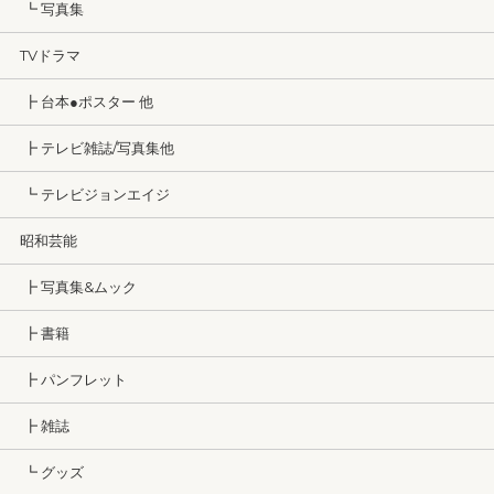
┗ 写真集
TVドラマ
┣ 台本●ポスター 他
┣ テレビ雑誌/写真集他
┗ テレビジョンエイジ
昭和芸能
┣ 写真集&ムック
┣ 書籍
┣ パンフレット
┣ 雑誌
┗ グッズ