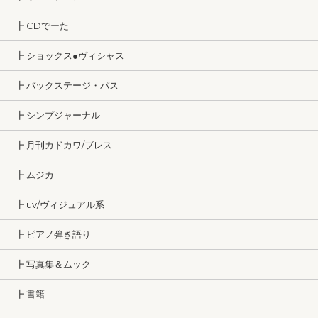
┣ CDでーた
┣ ショックス●ヴィシャス
┣ バックステージ・パス
┣ シンプジャーナル
┣ 月刊カドカワ/ブレス
┣ ムジカ
┣ uv/ヴィジュアル系
┣ ピアノ弾き語り
┣ 写真集＆ムック
┣ 書籍