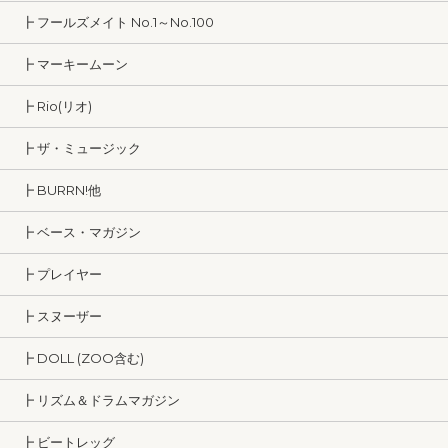
┣ フールズメイト No.1～No.100
┣ マーキームーン
┣ Rio(リオ)
┣ ザ・ミュージック
┣ BURRN!他
┣ ベース・マガジン
┣ プレイヤー
┣ スヌーザー
┣ DOLL (ZOO含む)
┣ リズム＆ドラムマガジン
┣ ビートレッグ