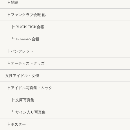
┣ 雑誌
┣ ファンクラブ会報 他
┣ BUCK-TICK会報
┗ X-JAPAN会報
┣ パンフレット
┗ アーティストグッズ
女性アイドル・女優
┣ アイドル写真集・ムック
┣ 文庫写真集
┗ サイン入り写真集
┣ ポスター