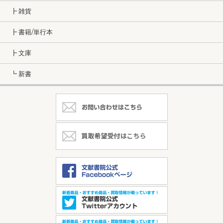
┣ 雑貨
┣ 書籍/単行本
┣ 文庫
┗ 新書