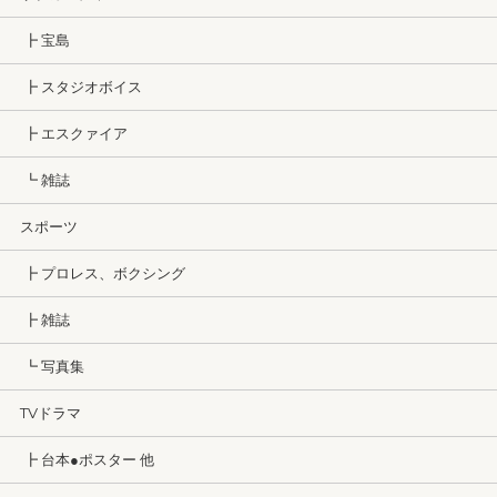
┣ 宝島
┣ スタジオボイス
┣ エスクァイア
┗ 雑誌
スポーツ
┣ プロレス、ボクシング
┣ 雑誌
┗ 写真集
TVドラマ
┣ 台本●ポスター 他