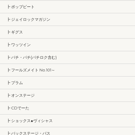
┣ ポップビート
┣ ジェイロックマガジン
┣ ギグス
┣ ワッツイン
┣ パチ・パチ(パチロク含む)
┣ フールズメイト No.101～
┣ プラム
┣ オンステージ
┣ CDでーた
┣ ショックス●ヴィシャス
┣ バックステージ・パス