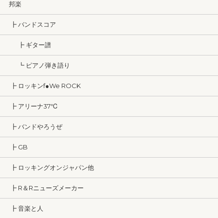
邦楽
┣ バンドスコア
┣ ギター譜
┗ ピアノ弾き語り
┣ ロッキンf●We ROCK
┣ アリーナ37℃
┣ バンドやろうぜ
┣ GB
┣ ロッキングオンジャパン他
┣ R＆Rニューズメーカー
┣ 音楽と人