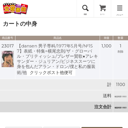
検索
カート
メニュー
カートの中身
会員登録
商品番号
商品名
単価
数量
ログイン
23017
【dansen 男子専科/1977年5月号/№15
1,100
1
7】表紙・特集=横尾忠則/ザ・グローバ
削除
ル・ブリティッシュ/ブレザー賛歌●アレキ
サンダー・ジュリアン/ビジネススーツに
身を包んだアラン・ドロン/僕と私の服装
術/他
クリックポスト他便可
計
1100
送料
確認画面で表示
注文合計
確認画面で表示