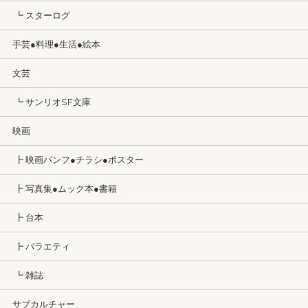
┗ スターログ
手芸●料理●生活●絵本
文芸
┗ サンリオSF文庫
映画
┣ 映画パンフ●チラシ●ポスター
┣ 写真集●ムック本●書籍
┣ 台本
┣ バラエティ
┗ 雑誌
サブカルチャー