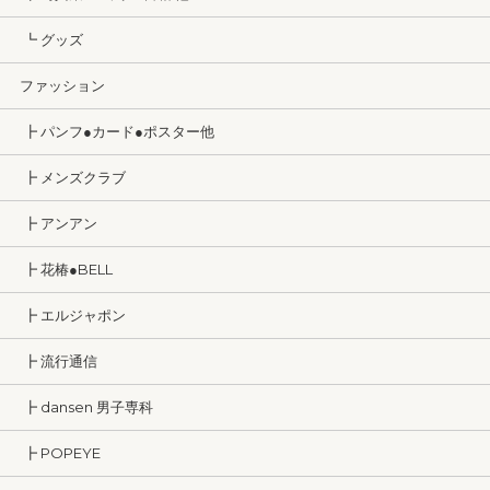
┗ グッズ
ファッション
┣ パンフ●カード●ポスター他
┣ メンズクラブ
┣ アンアン
┣ 花椿●BELL
┣ エルジャポン
┣ 流行通信
┣ dansen 男子専科
┣ POPEYE