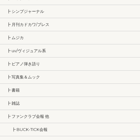
┣ シンプジャーナル
┣ 月刊カドカワ/ブレス
┣ ムジカ
┣ uv/ヴィジュアル系
┣ ピアノ弾き語り
┣ 写真集＆ムック
┣ 書籍
┣ 雑誌
┣ ファンクラブ会報 他
┣ BUCK-TICK会報