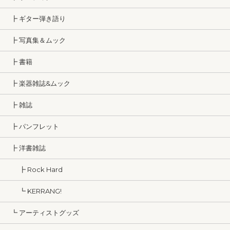
┣ ギター弾き語り
┣ 写真集＆ムック
┣ 書籍
┣ 楽器雑誌&ムック
┣ 雑誌
┣ パンフレット
┣ 洋書雑誌
┣ Rock Hard
┗ KERRANG!
┗ アーティストグッズ