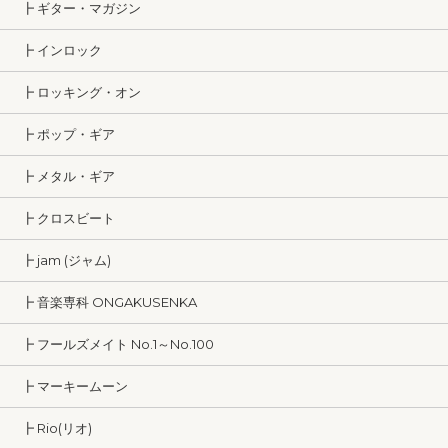
┣ ギター・マガジン
┣ インロック
┣ ロッキング・オン
┣ ポップ・ギア
┣ メタル・ギア
┣ クロスビート
┣ jam (ジャム)
┣ 音楽専科 ONGAKUSENKA
┣ フールズメイト No.1～No.100
┣ マーキームーン
┣ Rio(リオ)