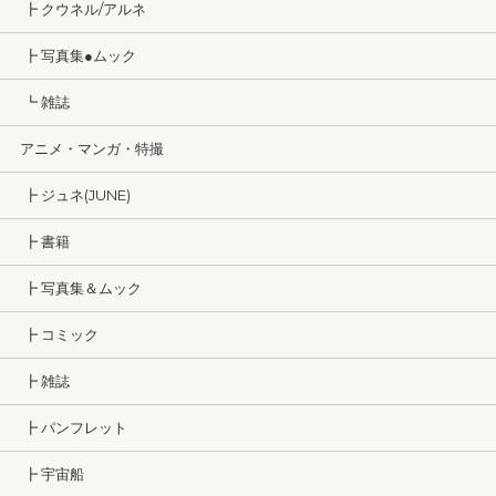
┣ クウネル/アルネ
┣ 写真集●ムック
┗ 雑誌
アニメ・マンガ・特撮
┣ ジュネ(JUNE)
┣ 書籍
┣ 写真集＆ムック
┣ コミック
┣ 雑誌
┣ パンフレット
┣ 宇宙船