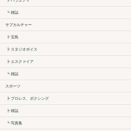
┣ バラエティ
┗ 雑誌
サブカルチャー
┣ 宝島
┣ スタジオボイス
┣ エスクァイア
┗ 雑誌
スポーツ
┣ プロレス、ボクシング
┣ 雑誌
┗ 写真集