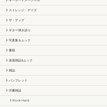
┣ キーボードスペシャル
┣ ストレンジ・デイズ
┣ ザ・ディグ
┣ ギター弾き語り
┣ 写真集＆ムック
┣ 書籍
┣ 楽器雑誌&ムック
┣ 雑誌
┣ パンフレット
┣ 洋書雑誌
┣ Rock Hard