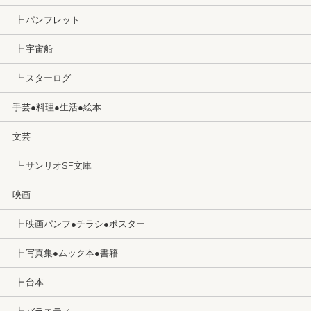
┣ パンフレット
┣ 宇宙船
┗ スターログ
手芸●料理●生活●絵本
文芸
┗ サンリオSF文庫
映画
┣ 映画パンフ●チラシ●ポスター
┣ 写真集●ムック本●書籍
┣ 台本