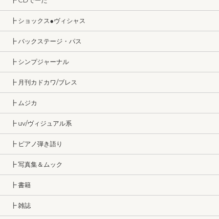
┣ CDでーた
┣ ショックス●ヴィシャス
┣ バックステージ・パス
┣ シンプジャーナル
┣ 月刊カドカワ/ブレス
┣ ムジカ
┣ uv/ヴィジュアル系
┣ ピアノ弾き語り
┣ 写真集＆ムック
┣ 書籍
┣ 雑誌