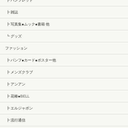
┣ パンフレット
┣ 雑誌
┣ 写真集●ムック●書籍 他
┗ グッズ
ファッション
┣ パンフ●カード●ポスター他
┣ メンズクラブ
┣ アンアン
┣ 花椿●BELL
┣ エルジャポン
┣ 流行通信