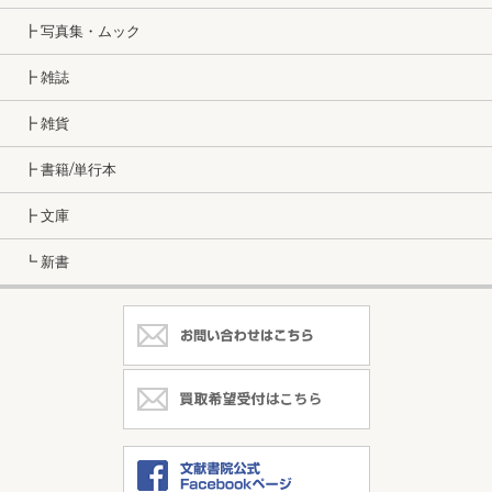
┣ 写真集・ムック
┣ 雑誌
┣ 雑貨
┣ 書籍/単行本
┣ 文庫
┗ 新書