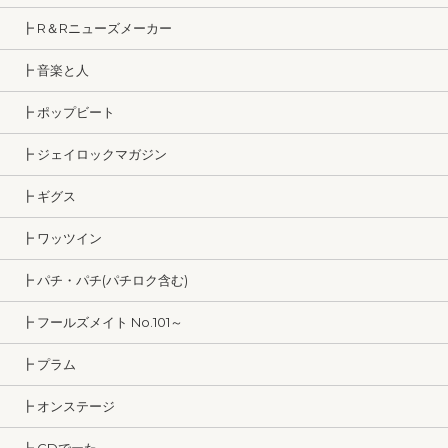
┣ R＆Rニューズメーカー
┣ 音楽と人
┣ ポップビート
┣ ジェイロックマガジン
┣ ギグス
┣ ワッツイン
┣ パチ・パチ(パチロク含む)
┣ フールズメイト No.101～
┣ プラム
┣ オンステージ