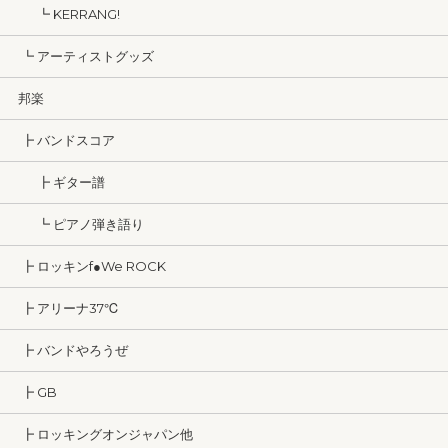
┗ KERRANG!
┗ アーティストグッズ
邦楽
┣ バンドスコア
┣ ギター譜
┗ ピアノ弾き語り
┣ ロッキンf●We ROCK
┣ アリーナ37℃
┣ バンドやろうぜ
┣ GB
┣ ロッキングオンジャパン他