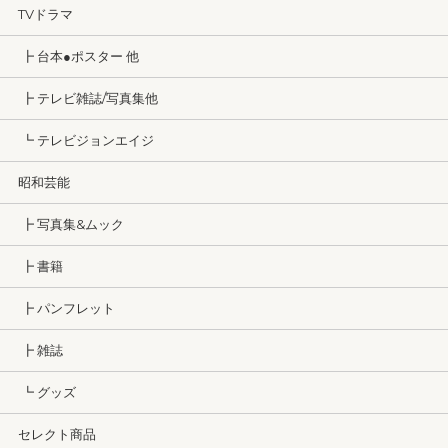
TVドラマ
┣ 台本●ポスター 他
┣ テレビ雑誌/写真集他
┗ テレビジョンエイジ
昭和芸能
┣ 写真集&ムック
┣ 書籍
┣ パンフレット
┣ 雑誌
┗ グッズ
セレクト商品