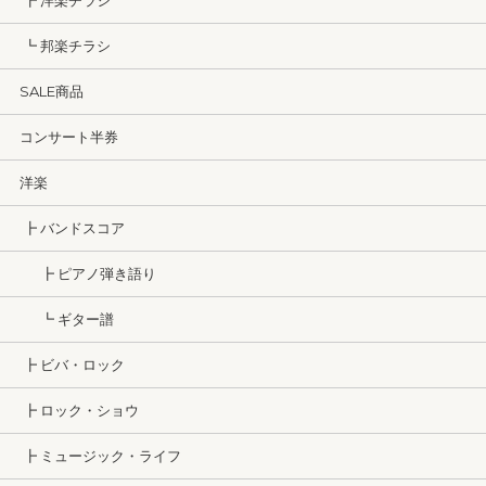
┣ 洋楽チラシ
┗ 邦楽チラシ
SALE商品
コンサート半券
洋楽
┣ バンドスコア
┣ ピアノ弾き語り
┗ ギター譜
┣ ビバ・ロック
┣ ロック・ショウ
┣ ミュージック・ライフ