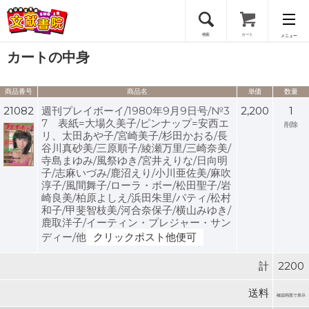
検索
カート
メニュー
カートの中身
会員登録
商品番号
商品名
単価
数量
ログイン
21082
週刊プレイボーイ/1980年9月9日号/№3
2,200
1
7 表紙=大場久美子/ピンナップ=安西エ
削除
リ、太田あや子/宮崎美子/杉田かおる/長
谷川真砂美/三原順子/綾瀬万里/三崎奈美/
寺島まゆみ/風祭ゆき/宮井えりな/日向明
子/志麻いづみ/鹿沼えり/小川亜佐美/麻吹
淳子/風間舞子/ローラ・ボー/松田聖子/岩
崎良美/柏原よしえ/浜田朱里/パティ/松村
和子/甲斐智枝美/河合奈保子/横山みゆき/
鹿取洋子/イーティン・プレジャー・サン
ディー/他
クリックポスト他便可
計
2200
送料
確認画面で表示