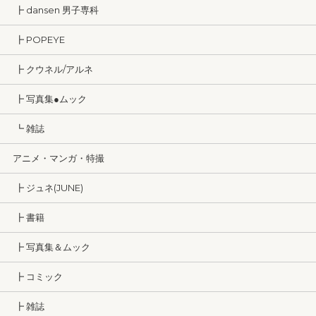
┣ dansen 男子専科
┣ POPEYE
┣ クウネル/アルネ
┣ 写真集●ムック
┗ 雑誌
アニメ・マンガ・特撮
┣ ジュネ(JUNE)
┣ 書籍
┣ 写真集＆ムック
┣ コミック
┣ 雑誌