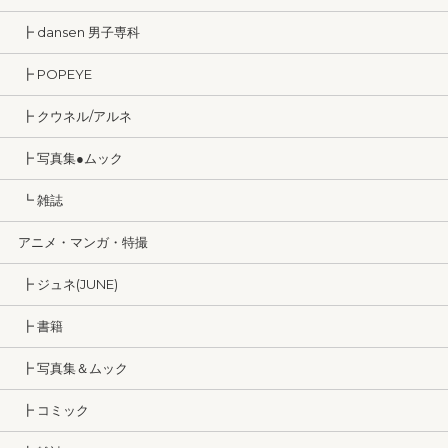
┣ dansen 男子専科
┣ POPEYE
┣ クウネル/アルネ
┣ 写真集●ムック
┗ 雑誌
アニメ・マンガ・特撮
┣ ジュネ(JUNE)
┣ 書籍
┣ 写真集＆ムック
┣ コミック