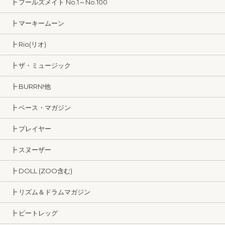
┣ フールズメイト No.1～No.100
┣ マーキームーン
┣ Rio(リオ)
┣ ザ・ミュージック
┣ BURRN!他
┣ ベース・マガジン
┣ プレイヤー
┣ スヌーザー
┣ DOLL (ZOO含む)
┣ リズム＆ドラムマガジン
┣ ビートレッグ