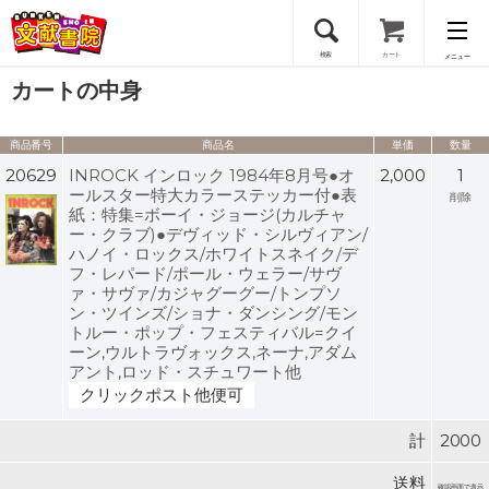
検索
カート
メニュー
カートの中身
会員登録
商品番号
商品名
単価
数量
ログイン
20629
INROCK インロック 1984年8月号●オ
2,000
1
ールスター特大カラーステッカー付●表
削除
紙：特集=ボーイ・ジョージ(カルチャ
ー・クラブ)●デヴィッド・シルヴィアン/
ハノイ・ロックス/ホワイトスネイク/デ
フ・レパード/ポール・ウェラー/サヴ
ァ・サヴァ/カジャグーグー/トンプソ
ン・ツインズ/ショナ・ダンシング/モン
トルー・ポップ・フェスティバル=クイ
ーン,ウルトラヴォックス,ネーナ,アダム
アント,ロッド・スチュワート他
クリックポスト他便可
計
2000
送料
確認画面で表示