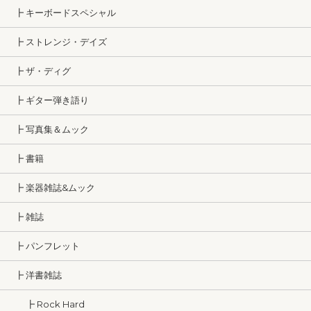
┣ キーボードスペシャル
┣ ストレンジ・デイズ
┣ ザ・ディグ
┣ ギター弾き語り
┣ 写真集＆ムック
┣ 書籍
┣ 楽器雑誌&ムック
┣ 雑誌
┣ パンフレット
┣ 洋書雑誌
┣ Rock Hard