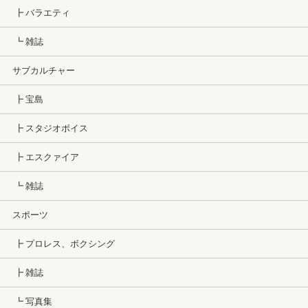
┣ バラエティ
┗ 雑誌
サブカルチャー
┣ 宝島
┣ スタジオボイス
┣ エスクァイア
┗ 雑誌
スポーツ
┣ プロレス、ボクシング
┣ 雑誌
┗ 写真集