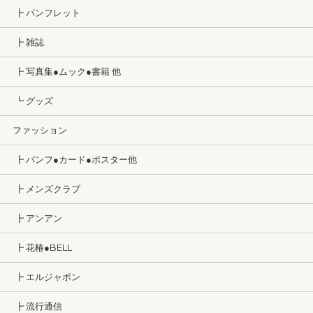
┣ パンフレット
┣ 雑誌
┣ 写真集●ムック●書籍 他
┗ グッズ
ファッション
┣ パンフ●カード●ポスター他
┣ メンズクラブ
┣ アンアン
┣ 花椿●BELL
┣ エルジャポン
┣ 流行通信