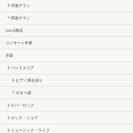
┣ 洋楽チラシ
┗ 邦楽チラシ
SALE商品
コンサート半券
洋楽
┣ バンドスコア
┣ ピアノ弾き語り
┗ ギター譜
┣ ビバ・ロック
┣ ロック・ショウ
┣ ミュージック・ライフ