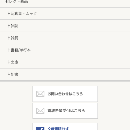
セレクト商品
┣ 写真集・ムック
┣ 雑誌
┣ 雑貨
┣ 書籍/単行本
┣ 文庫
┗ 新書