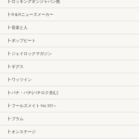
┣ ロッキングオンジャパン他
┣ R＆Rニューズメーカー
┣ 音楽と人
┣ ポップビート
┣ ジェイロックマガジン
┣ ギグス
┣ ワッツイン
┣ パチ・パチ(パチロク含む)
┣ フールズメイト No.101～
┣ プラム
┣ オンステージ