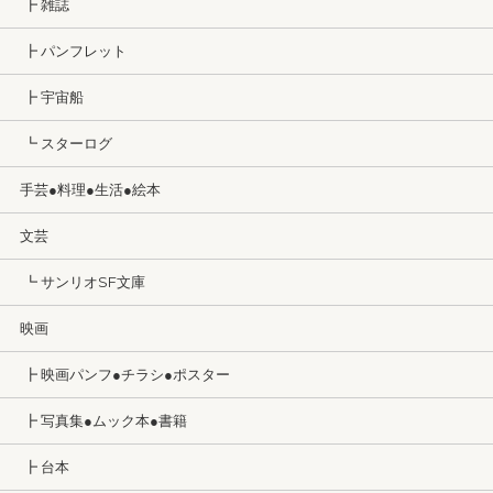
┣ 雑誌
┣ パンフレット
┣ 宇宙船
┗ スターログ
手芸●料理●生活●絵本
文芸
┗ サンリオSF文庫
映画
┣ 映画パンフ●チラシ●ポスター
┣ 写真集●ムック本●書籍
┣ 台本