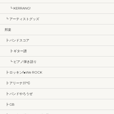
┗ KERRANG!
┗ アーティストグッズ
邦楽
┣ バンドスコア
┣ ギター譜
┗ ピアノ弾き語り
┣ ロッキンf●We ROCK
┣ アリーナ37℃
┣ バンドやろうぜ
┣ GB