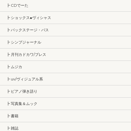
┣ CDでーた
┣ ショックス●ヴィシャス
┣ バックステージ・パス
┣ シンプジャーナル
┣ 月刊カドカワ/ブレス
┣ ムジカ
┣ uv/ヴィジュアル系
┣ ピアノ弾き語り
┣ 写真集＆ムック
┣ 書籍
┣ 雑誌