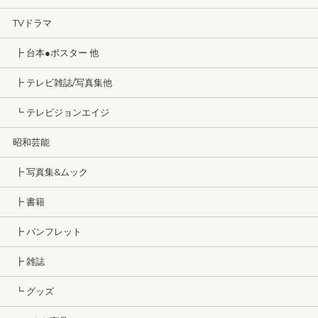
TVドラマ
┣ 台本●ポスター 他
┣ テレビ雑誌/写真集他
┗ テレビジョンエイジ
昭和芸能
┣ 写真集&ムック
┣ 書籍
┣ パンフレット
┣ 雑誌
┗ グッズ