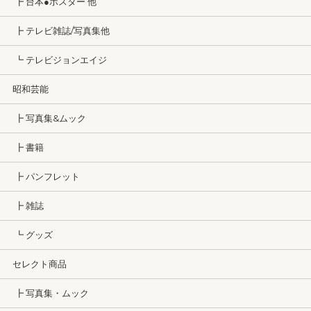
┣ 台本●ポスター 他
┣ テレビ雑誌/写真集他
┗ テレビジョンエイジ
昭和芸能
┣ 写真集&ムック
┣ 書籍
┣ パンフレット
┣ 雑誌
┗ グッズ
セレクト商品
┣ 写真集・ムック