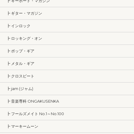
┣ キーボード・マガジン
┣ ギター・マガジン
┣ インロック
┣ ロッキング・オン
┣ ポップ・ギア
┣ メタル・ギア
┣ クロスビート
┣ jam (ジャム)
┣ 音楽専科 ONGAKUSENKA
┣ フールズメイト No.1～No.100
┣ マーキームーン