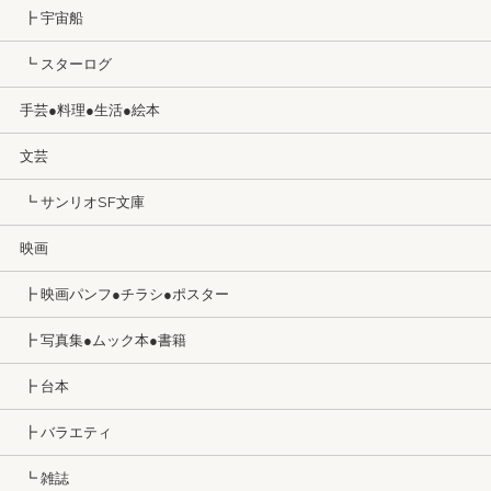
┣ 宇宙船
┗ スターログ
手芸●料理●生活●絵本
文芸
┗ サンリオSF文庫
映画
┣ 映画パンフ●チラシ●ポスター
┣ 写真集●ムック本●書籍
┣ 台本
┣ バラエティ
┗ 雑誌