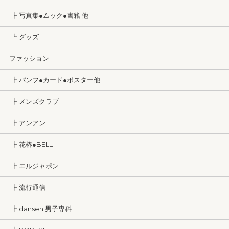
┣ 写真集●ムック●書籍 他
┗ グッズ
ファッション
┣ パンフ●カード●ポスター他
┣ メンズクラブ
┣ アンアン
┣ 花椿●BELL
┣ エルジャポン
┣ 流行通信
┣ dansen 男子専科