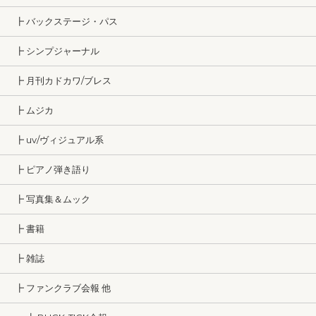
┣ バックステージ・パス
┣ シンプジャーナル
┣ 月刊カドカワ/ブレス
┣ ムジカ
┣ uv/ヴィジュアル系
┣ ピアノ弾き語り
┣ 写真集＆ムック
┣ 書籍
┣ 雑誌
┣ ファンクラブ会報 他