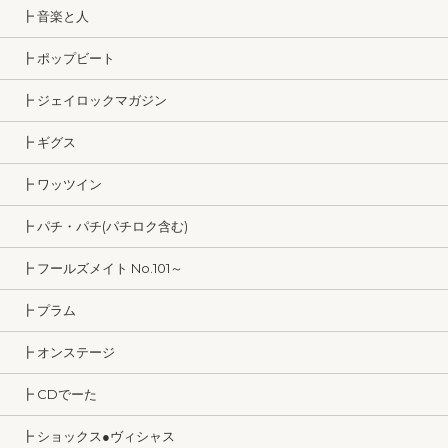
┣ 音楽と人
┣ ポップビート
┣ ジェイロックマガジン
┣ ギグス
┣ ワッツイン
┣ パチ・パチ(パチロク含む)
┣ フールズメイト No.101～
┣ プラム
┣ オンステージ
┣ CDでーた
┣ ショックス●ヴィシャス