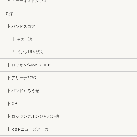
┗ アーティストグッズ
邦楽
┣ バンドスコア
┣ ギター譜
┗ ピアノ弾き語り
┣ ロッキンf●We ROCK
┣ アリーナ37℃
┣ バンドやろうぜ
┣ GB
┣ ロッキングオンジャパン他
┣ R＆Rニューズメーカー