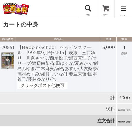
検索
カート
メニュー
カートの中身
会員登録
商品番号
商品名
単価
数量
ログイン
20551
【Beppin-School ベッピンスクー
3,000
1
ル 1992年9月号/№14】表紙 三井ゆ
削除
り 川奈さおり/西尾悦子/浦西真理子/オ
リーブ/渡辺由架/柴田はるか/夏みかん/飯
島みゆき/白木麻実/河合あすか/大友梨奈/
高村めぐみ/如月しいな/甲斐亜未留/国本
鈴子/藤林ゆかり/他
クリックポスト他便可
計
3000
送料
確認画面で表示
注文合計
確認画面で表示