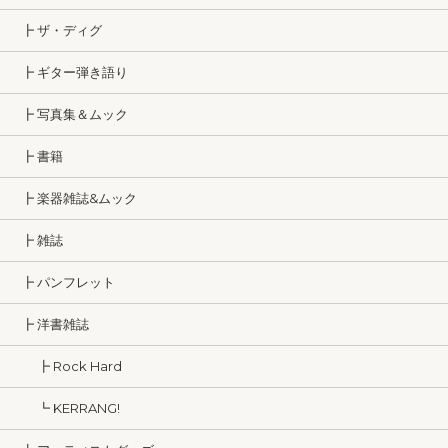
┣ ザ・ディグ
┣ ギター弾き語り
┣ 写真集＆ムック
┣ 書籍
┣ 楽器雑誌&ムック
┣ 雑誌
┣ パンフレット
┣ 洋書雑誌
┣ Rock Hard
┗ KERRANG!