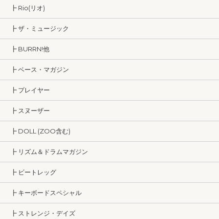
┣ Rio(リオ)
┣ ザ・ミュージック
┣ BURRN!他
┣ ベース・マガジン
┣ プレイヤー
┣ スヌーザー
┣ DOLL (ZOO含む)
┣ リズム＆ドラムマガジン
┣ ビートレッグ
┣ キーボードスペシャル
┣ ストレンジ・デイズ