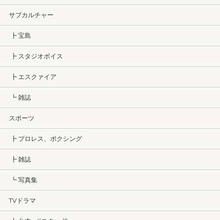
サブカルチャー
┣ 宝島
┣ スタジオボイス
┣ エスクァイア
┗ 雑誌
スポーツ
┣ プロレス、ボクシング
┣ 雑誌
┗ 写真集
TVドラマ