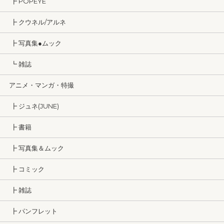
┣ POPEYE
┣ クウネル/アルネ
┣ 写真集●ムック
┗ 雑誌
アニメ・マンガ・特撮
┣ ジュネ(JUNE)
┣ 書籍
┣ 写真集＆ムック
┣ コミック
┣ 雑誌
┣ パンフレット