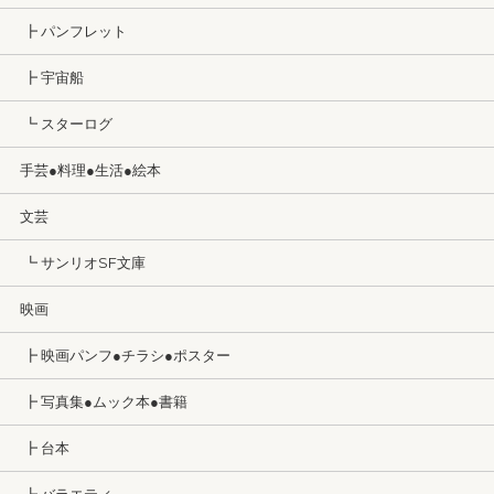
┣ パンフレット
┣ 宇宙船
┗ スターログ
手芸●料理●生活●絵本
文芸
┗ サンリオSF文庫
映画
┣ 映画パンフ●チラシ●ポスター
┣ 写真集●ムック本●書籍
┣ 台本