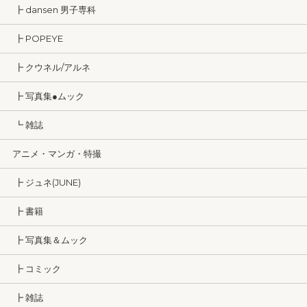
┣ dansen 男子専科
┣ POPEYE
┣ クウネル/アルネ
┣ 写真集●ムック
┗ 雑誌
アニメ・マンガ・特撮
┣ ジュネ(JUNE)
┣ 書籍
┣ 写真集＆ムック
┣ コミック
┣ 雑誌