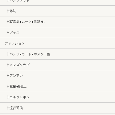
┣ パンフレット
┣ 雑誌
┣ 写真集●ムック●書籍 他
┗ グッズ
ファッション
┣ パンフ●カード●ポスター他
┣ メンズクラブ
┣ アンアン
┣ 花椿●BELL
┣ エルジャポン
┣ 流行通信