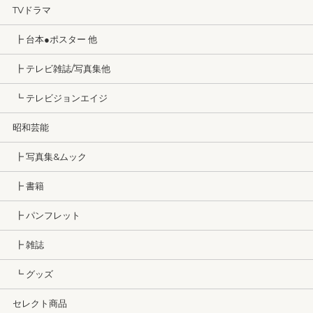
TVドラマ
┣ 台本●ポスター 他
┣ テレビ雑誌/写真集他
┗ テレビジョンエイジ
昭和芸能
┣ 写真集&ムック
┣ 書籍
┣ パンフレット
┣ 雑誌
┗ グッズ
セレクト商品