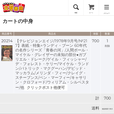
検索
カート
メニュー
カートの中身
会員登録
商品番号
商品名
単価
数量
ログイン
20214
【テレビジョンエイジ/1978年9月号/№21
700
1
7】表紙・特集=ランディ・ブーン 60年代
削除
の名作シリーズ「青春の河」/人間ポール・
マイケル・グレイザーの未知の部分●ガブ
リエル・ドレーク/ゲイル・フィッシャー/
デ・フォレスト・ケリー/マイケル・ランド
ン/パトリック・マクグーハン/デビッド・
マッカラム/メリンダ・フィー/クレイグ・
スチーブンス/ベン・マーフィー/キャサリ
ン・クロフォード/ウィリアム・シルベスタ
ー/他
クリックポスト他便可
計
700
送料
確認画面で表示