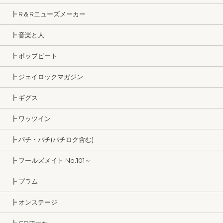
┣ R＆Rニューズメーカー
┣ 音楽と人
┣ ポップビート
┣ ジェイロックマガジン
┣ ギグス
┣ ワッツイン
┣ パチ・パチ(パチロク含む)
┣ フールズメイト No.101～
┣ プラム
┣ オンステージ