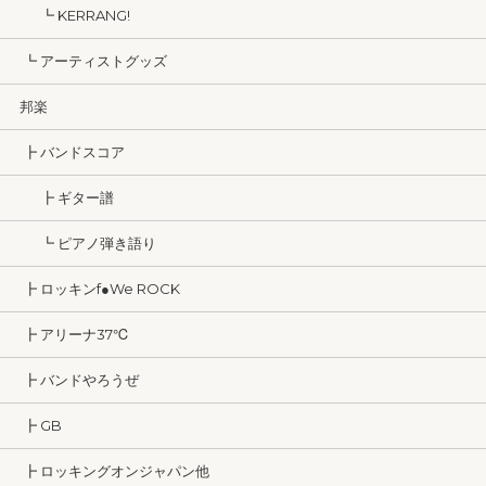
┗ KERRANG!
┗ アーティストグッズ
邦楽
┣ バンドスコア
┣ ギター譜
┗ ピアノ弾き語り
┣ ロッキンf●We ROCK
┣ アリーナ37℃
┣ バンドやろうぜ
┣ GB
┣ ロッキングオンジャパン他