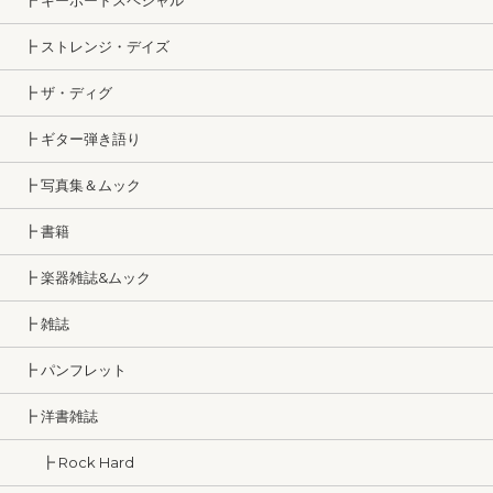
┣ キーボードスペシャル
┣ ストレンジ・デイズ
┣ ザ・ディグ
┣ ギター弾き語り
┣ 写真集＆ムック
┣ 書籍
┣ 楽器雑誌&ムック
┣ 雑誌
┣ パンフレット
┣ 洋書雑誌
┣ Rock Hard