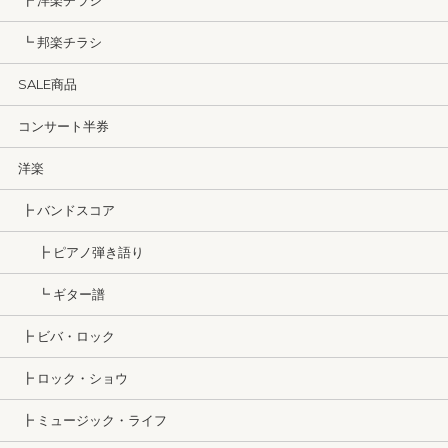
┣ 洋楽チラシ
┗ 邦楽チラシ
SALE商品
コンサート半券
洋楽
┣ バンドスコア
┣ ピアノ弾き語り
┗ ギター譜
┣ ビバ・ロック
┣ ロック・ショウ
┣ ミュージック・ライフ