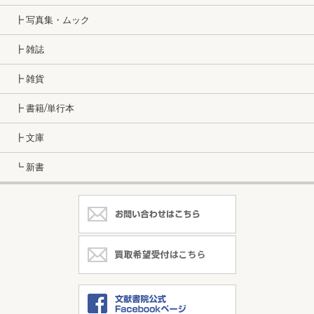
┣ 写真集・ムック
┣ 雑誌
┣ 雑貨
┣ 書籍/単行本
┣ 文庫
┗ 新書