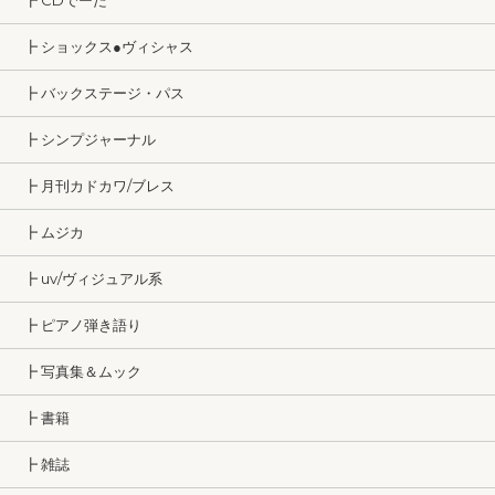
┣ CDでーた
┣ ショックス●ヴィシャス
┣ バックステージ・パス
┣ シンプジャーナル
┣ 月刊カドカワ/ブレス
┣ ムジカ
┣ uv/ヴィジュアル系
┣ ピアノ弾き語り
┣ 写真集＆ムック
┣ 書籍
┣ 雑誌