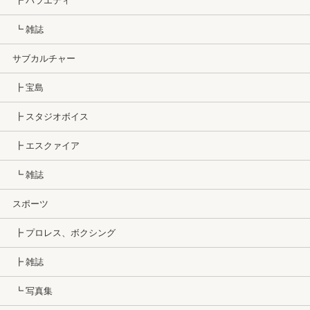
┣ バラエティ
┗ 雑誌
サブカルチャー
┣ 宝島
┣ スタジオボイス
┣ エスクァイア
┗ 雑誌
スポーツ
┣ プロレス、ボクシング
┣ 雑誌
┗ 写真集