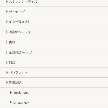
┣ ストレンジ・デイズ
┣ ザ・ディグ
┣ ギター弾き語り
┣ 写真集＆ムック
┣ 書籍
┣ 楽器雑誌&ムック
┣ 雑誌
┣ パンフレット
┣ 洋書雑誌
┣ Rock Hard
┗ KERRANG!