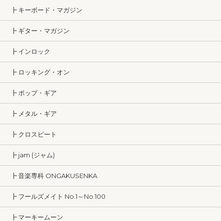
┣ キーボード・マガジン
┣ ギター・マガジン
┣ インロック
┣ ロッキング・オン
┣ ポップ・ギア
┣ メタル・ギア
┣ クロスビート
┣ jam (ジャム)
┣ 音楽専科 ONGAKUSENKA
┣ フールズメイト No.1～No.100
┣ マーキームーン