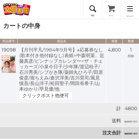
検索
カート
メニュー
カートの中身
会員登録
商品番号
商品名
単価
数量
ログイン
19098
【月刊平凡/1984年9月号】※応募券なし
4,800
1
(歌本付き他付録なし)表紙=中森明菜、近
削除
藤真彦/ピンナップカレンダー=ザ・チェ
ッカーズ/小泉今日子/少年隊/渡辺桂子/
石川秀美/シブがき隊/薬師丸ひろ子/田原
俊彦/堀ちえみ/倉沢淳美/吉川晃司/風見
慎吾/長山洋子/松田聖子/岡田有希子/山
本ゆかり/早見優/他
クリックポスト他便可
計
4800
送料
確認画面で表示
注文合計
確認画面で表示