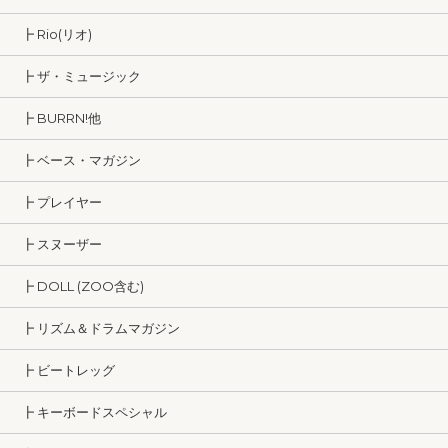
┣ Rio(リオ)
┣ ザ・ミュージック
┣ BURRN!他
┣ ベース・マガジン
┣ プレイヤー
┣ スヌーザー
┣ DOLL (ZOO含む)
┣ リズム＆ドラムマガジン
┣ ビートレッグ
┣ キーボードスペシャル