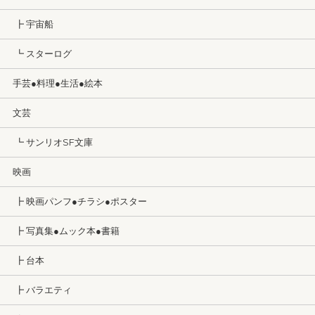
┣ 宇宙船
┗ スターログ
手芸●料理●生活●絵本
文芸
┗ サンリオSF文庫
映画
┣ 映画パンフ●チラシ●ポスター
┣ 写真集●ムック本●書籍
┣ 台本
┣ バラエティ