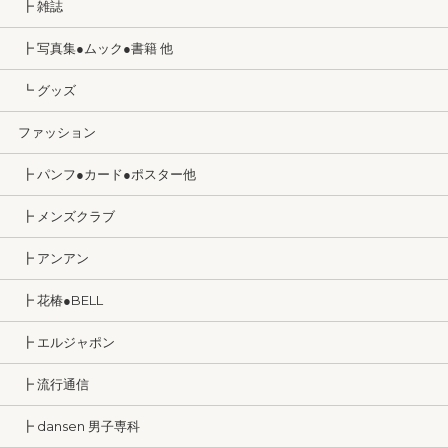
┣ 雑誌
┣ 写真集●ムック●書籍 他
┗ グッズ
ファッション
┣ パンフ●カード●ポスター他
┣ メンズクラブ
┣ アンアン
┣ 花椿●BELL
┣ エルジャポン
┣ 流行通信
┣ dansen 男子専科