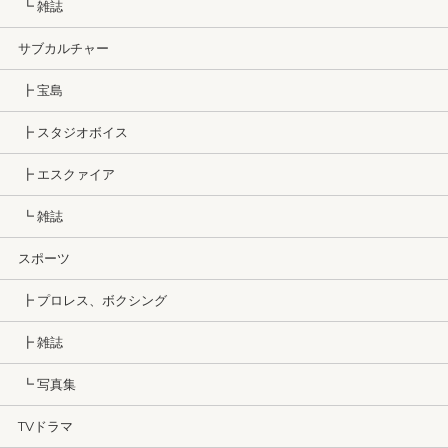
┗ 雑誌
サブカルチャー
┣ 宝島
┣ スタジオボイス
┣ エスクァイア
┗ 雑誌
スポーツ
┣ プロレス、ボクシング
┣ 雑誌
┗ 写真集
TVドラマ