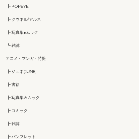
┣ POPEYE
┣ クウネル/アルネ
┣ 写真集●ムック
┗ 雑誌
アニメ・マンガ・特撮
┣ ジュネ(JUNE)
┣ 書籍
┣ 写真集＆ムック
┣ コミック
┣ 雑誌
┣ パンフレット