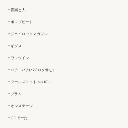
┣ 音楽と人
┣ ポップビート
┣ ジェイロックマガジン
┣ ギグス
┣ ワッツイン
┣ パチ・パチ(パチロク含む)
┣ フールズメイト No.101～
┣ プラム
┣ オンステージ
┣ CDでーた