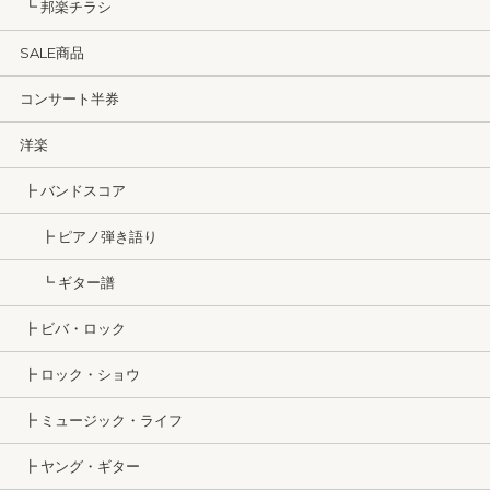
┗ 邦楽チラシ
SALE商品
コンサート半券
洋楽
┣ バンドスコア
┣ ピアノ弾き語り
┗ ギター譜
┣ ビバ・ロック
┣ ロック・ショウ
┣ ミュージック・ライフ
┣ ヤング・ギター