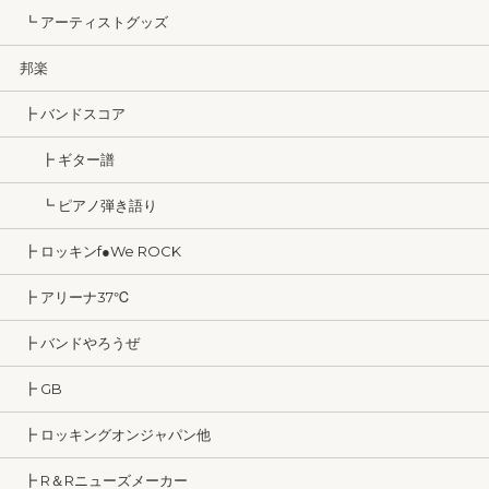
┗ アーティストグッズ
邦楽
┣ バンドスコア
┣ ギター譜
┗ ピアノ弾き語り
┣ ロッキンf●We ROCK
┣ アリーナ37℃
┣ バンドやろうぜ
┣ GB
┣ ロッキングオンジャパン他
┣ R＆Rニューズメーカー