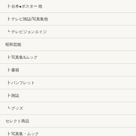
┣ 台本●ポスター 他
┣ テレビ雑誌/写真集他
┗ テレビジョンエイジ
昭和芸能
┣ 写真集&ムック
┣ 書籍
┣ パンフレット
┣ 雑誌
┗ グッズ
セレクト商品
┣ 写真集・ムック