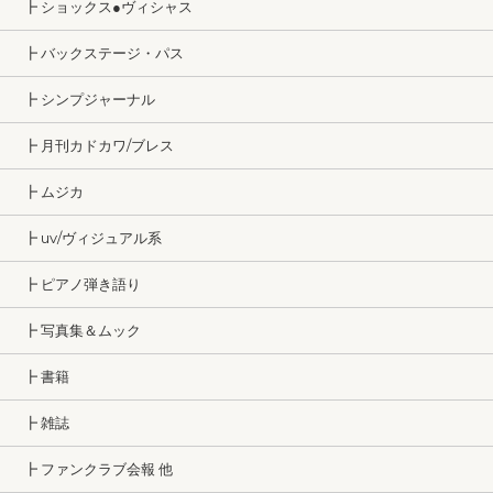
┣ ショックス●ヴィシャス
┣ バックステージ・パス
┣ シンプジャーナル
┣ 月刊カドカワ/ブレス
┣ ムジカ
┣ uv/ヴィジュアル系
┣ ピアノ弾き語り
┣ 写真集＆ムック
┣ 書籍
┣ 雑誌
┣ ファンクラブ会報 他