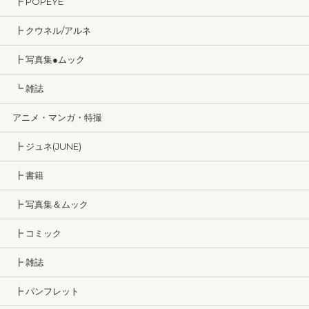
┣ POPEYE
┣ クウネル/アルネ
┣ 写真集●ムック
┗ 雑誌
アニメ・マンガ・特撮
┣ ジュネ(JUNE)
┣ 書籍
┣ 写真集＆ムック
┣ コミック
┣ 雑誌
┣ パンフレット