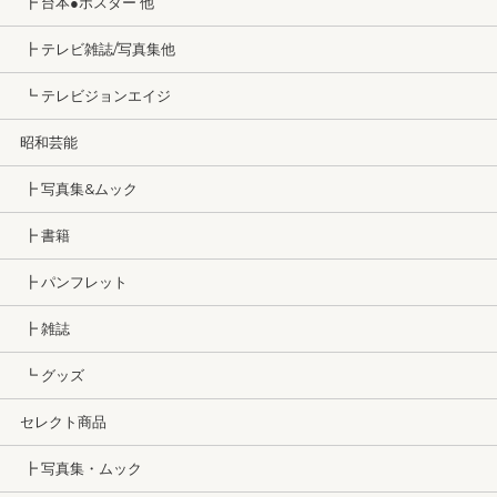
┣ 台本●ポスター 他
┣ テレビ雑誌/写真集他
┗ テレビジョンエイジ
昭和芸能
┣ 写真集&ムック
┣ 書籍
┣ パンフレット
┣ 雑誌
┗ グッズ
セレクト商品
┣ 写真集・ムック