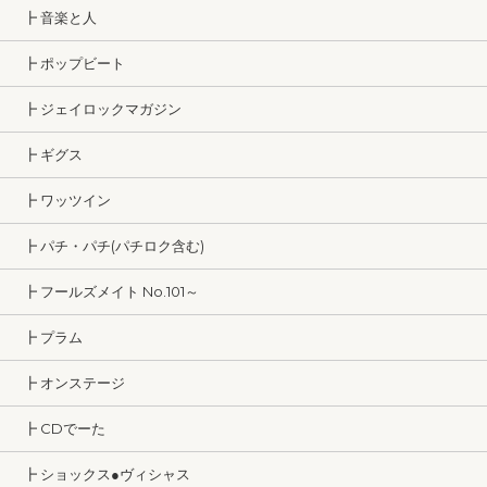
┣ 音楽と人
┣ ポップビート
┣ ジェイロックマガジン
┣ ギグス
┣ ワッツイン
┣ パチ・パチ(パチロク含む)
┣ フールズメイト No.101～
┣ プラム
┣ オンステージ
┣ CDでーた
┣ ショックス●ヴィシャス