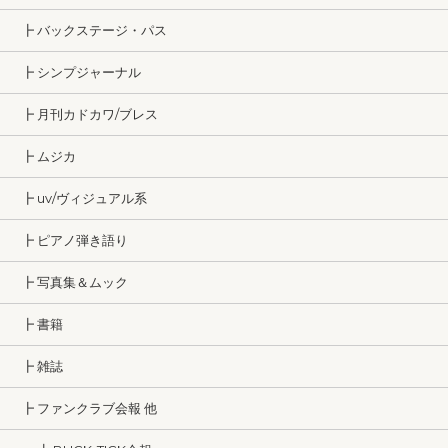
┣ バックステージ・パス
┣ シンプジャーナル
┣ 月刊カドカワ/ブレス
┣ ムジカ
┣ uv/ヴィジュアル系
┣ ピアノ弾き語り
┣ 写真集＆ムック
┣ 書籍
┣ 雑誌
┣ ファンクラブ会報 他