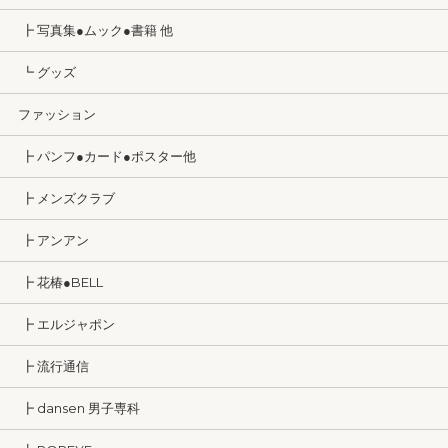
┣ 写真集●ムック●書籍 他
┗ グッズ
ファッション
┣ パンフ●カード●ポスター他
┣ メンズクラブ
┣ アンアン
┣ 花椿●BELL
┣ エルジャポン
┣ 流行通信
┣ dansen 男子専科