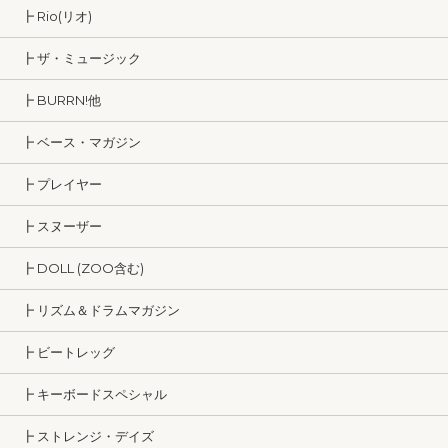
┣ Rio(リオ)
┣ ザ・ミュージック
┣ BURRN!他
┣ ベース・マガジン
┣ プレイヤー
┣ スヌーザー
┣ DOLL (ZOO含む)
┣ リズム＆ドラムマガジン
┣ ビートレッグ
┣ キーボードスペシャル
┣ ストレンジ・デイズ