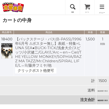
検索
カート
メニュー
カートの中身
会員登録
商品番号
商品名
単価
数量
ログイン
18400
【バックステージ・パス(B-PASS)/1996
1,500
1
年6月号 ⚠ポスター無し】表紙・特集=L
削除
UNA SEA●BUCK-TICK/浅倉大介/スピ
ッツ/小沢健二/GLAY/L'Arc～en～Ciel/T
HE YELLOW MONKEY/SOPHIA/RAZ
Z MA TAZZ/Mr.Children/SPIRAL LIF
E/L⇔R/藤井フミヤ/他
クリックポスト他便可
計
1500
送料
確認画面で表示
注文合計
確認画面で表示