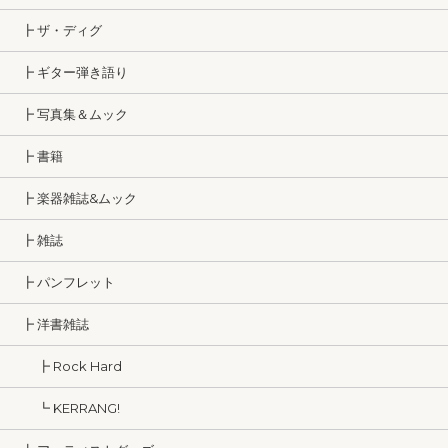
┣ ザ・ディグ
┣ ギター弾き語り
┣ 写真集＆ムック
┣ 書籍
┣ 楽器雑誌&ムック
┣ 雑誌
┣ パンフレット
┣ 洋書雑誌
┣ Rock Hard
┗ KERRANG!