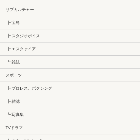
サブカルチャー
┣ 宝島
┣ スタジオボイス
┣ エスクァイア
┗ 雑誌
スポーツ
┣ プロレス、ボクシング
┣ 雑誌
┗ 写真集
TVドラマ