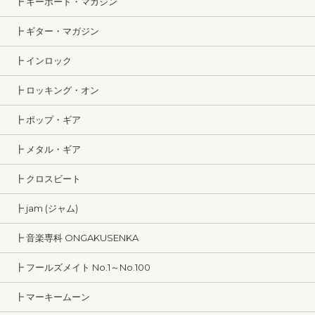
┣ キーボード・マガジン
┣ ギター・マガジン
┣ インロック
┣ ロッキング・オン
┣ ポップ・ギア
┣ メタル・ギア
┣ クロスビート
┣ jam (ジャム)
┣ 音楽専科 ONGAKUSENKA
┣ フールズメイト No.1～No.100
┣ マーキームーン