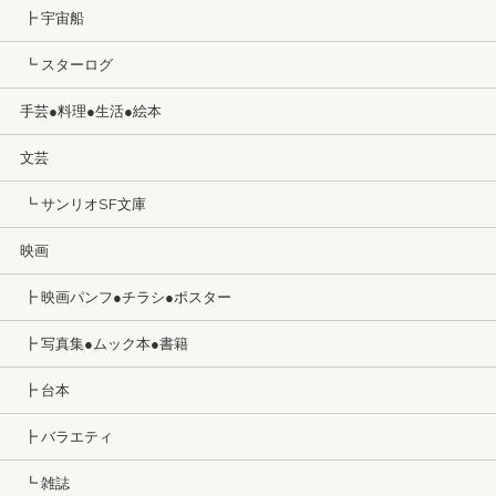
┣ 宇宙船
┗ スターログ
手芸●料理●生活●絵本
文芸
┗ サンリオSF文庫
映画
┣ 映画パンフ●チラシ●ポスター
┣ 写真集●ムック本●書籍
┣ 台本
┣ バラエティ
┗ 雑誌