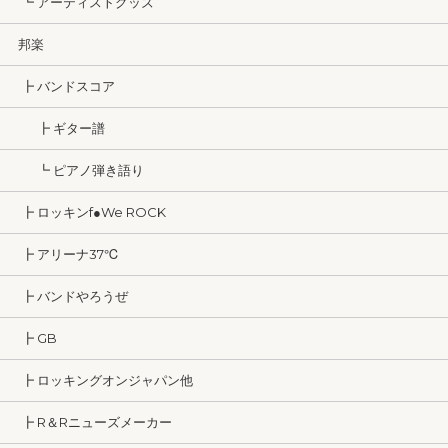
┗ アーティストグッズ
邦楽
┣ バンドスコア
┣ ギター譜
┗ ピアノ弾き語り
┣ ロッキンf●We ROCK
┣ アリーナ37℃
┣ バンドやろうぜ
┣ GB
┣ ロッキングオンジャパン他
┣ R＆Rニューズメーカー