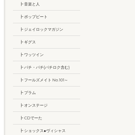
┣ 音楽と人
┣ ポップビート
┣ ジェイロックマガジン
┣ ギグス
┣ ワッツイン
┣ パチ・パチ(パチロク含む)
┣ フールズメイト No.101～
┣ プラム
┣ オンステージ
┣ CDでーた
┣ ショックス●ヴィシャス