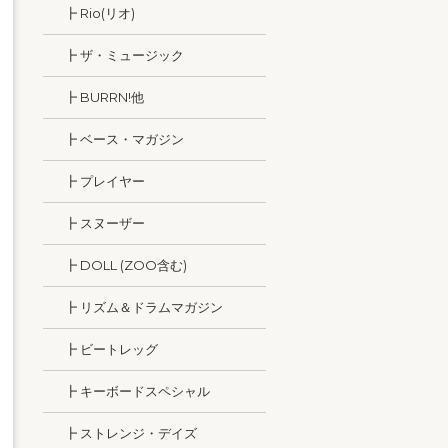
┣ Rio(リオ)
┣ ザ・ミュージック
┣ BURRN!他
┣ ベース・マガジン
┣ プレイヤー
┣ スヌーザー
┣ DOLL (ZOO含む)
┣ リズム＆ドラムマガジン
┣ ビートレッグ
┣ キーボードスペシャル
┣ ストレンジ・デイズ