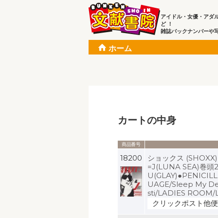
アイドル・女優・アダ
ど ！
雑誌バックナンバーや
ホーム
カートの中身
商品番号
18200
ショックス (SHOXX)
=J(LUNA SEA)
U(GLAY)●PENICILLI
UAGE/Sleep My Dea
sti/LADIES ROOM/L
クリックポスト他便