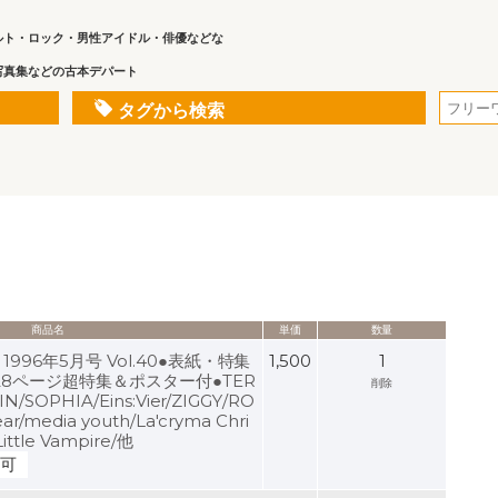
ルト・ロック・男性アイドル・俳優などな
写真集などの古本デパート
タグから検索
商品名
単価
数量
 1996年5月号 Vol.40●表紙・特集
1,500
1
巻頭28ページ超特集＆ポスター付●TER
削除
N/SOPHIA/Eins:Vier/ZIGGY/RO
r/media youth/La'cryma Chri
ittle Vampire/他
可