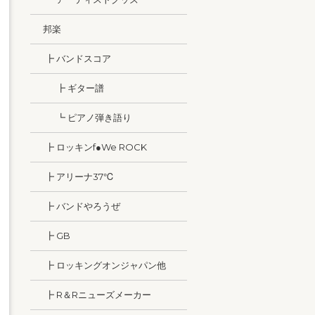
邦楽
┣ バンドスコア
┣ ギター譜
┗ ピアノ弾き語り
┣ ロッキンf●We ROCK
┣ アリーナ37℃
┣ バンドやろうぜ
┣ GB
┣ ロッキングオンジャパン他
┣ R＆Rニューズメーカー