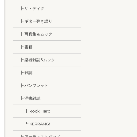
┣ ザ・ディグ
┣ ギター弾き語り
┣ 写真集＆ムック
┣ 書籍
┣ 楽器雑誌&ムック
┣ 雑誌
┣ パンフレット
┣ 洋書雑誌
┣ Rock Hard
┗ KERRANG!
┗ アーティストグッズ