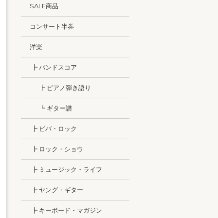
SALE商品
コンサート半券
洋楽
┣ バンドスコア
┣ ピアノ弾き語り
┗ ギター譜
┣ ビバ・ロック
┣ ロック・ショウ
┣ ミュージック・ライフ
┣ ヤング・ギター
┣ キーボード・マガジン