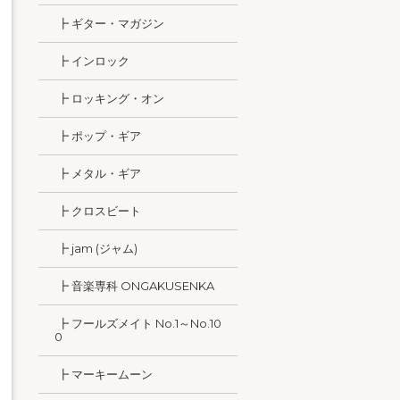
┣ ギター・マガジン
┣ インロック
┣ ロッキング・オン
┣ ポップ・ギア
┣ メタル・ギア
┣ クロスビート
┣ jam (ジャム)
┣ 音楽専科 ONGAKUSENKA
┣ フールズメイト No.1～No.10
0
┣ マーキームーン