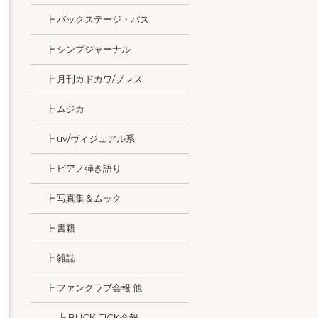
┣ バックステージ・パス
┣ シンプジャーナル
┣ 月刊カドカワ/ブレス
┣ ムジカ
┣ uv/ヴィジュアル系
┣ ピアノ弾き語り
┣ 写真集＆ムック
┣ 書籍
┣ 雑誌
┣ ファンクラブ会報 他
┣ BUCK-TICK会報