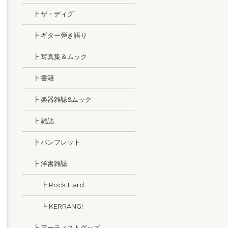
┣ ザ・ディグ
┣ ギター弾き語り
┣ 写真集＆ムック
┣ 書籍
┣ 楽器雑誌&ムック
┣ 雑誌
┣ パンフレット
┣ 洋書雑誌
┣ Rock Hard
┗ KERRANG!
┗ アーティストグッズ