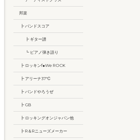
邦楽
┣ バンドスコア
┣ ギター譜
┗ ピアノ弾き語り
┣ ロッキンf●We ROCK
┣ アリーナ37℃
┣ バンドやろうぜ
┣ GB
┣ ロッキングオンジャパン他
┣ R＆Rニューズメーカー