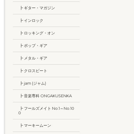
┣ ギター・マガジン
┣ インロック
┣ ロッキング・オン
┣ ポップ・ギア
┣ メタル・ギア
┣ クロスビート
┣ jam (ジャム)
┣ 音楽専科 ONGAKUSENKA
┣ フールズメイト No.1～No.10
0
┣ マーキームーン