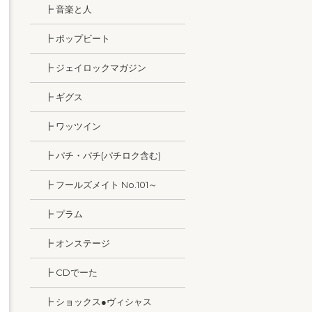
┣ 音楽と人
┣ ポップビート
┣ ジェイロックマガジン
┣ ギグス
┣ ワッツイン
┣ パチ・パチ(パチロク含む)
┣ フールズメイト No.101～
┣ プラム
┣ オンステージ
┣ CDでーた
┣ ショックス●ヴィシャス