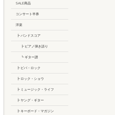
SALE商品
コンサート半券
洋楽
┣ バンドスコア
┣ ピアノ弾き語り
┗ ギター譜
┣ ビバ・ロック
┣ ロック・ショウ
┣ ミュージック・ライフ
┣ ヤング・ギター
┣ キーボード・マガジン