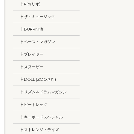
┣ Rio(リオ)
┣ ザ・ミュージック
┣ BURRN!他
┣ ベース・マガジン
┣ プレイヤー
┣ スヌーザー
┣ DOLL (ZOO含む)
┣ リズム＆ドラムマガジン
┣ ビートレッグ
┣ キーボードスペシャル
┣ ストレンジ・デイズ