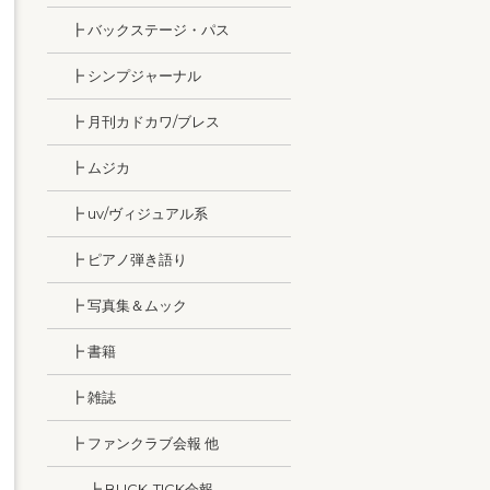
┣ バックステージ・パス
┣ シンプジャーナル
┣ 月刊カドカワ/ブレス
┣ ムジカ
┣ uv/ヴィジュアル系
┣ ピアノ弾き語り
┣ 写真集＆ムック
┣ 書籍
┣ 雑誌
┣ ファンクラブ会報 他
┣ BUCK-TICK会報