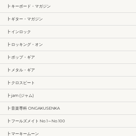
┣ キーボード・マガジン
┣ ギター・マガジン
┣ インロック
┣ ロッキング・オン
┣ ポップ・ギア
┣ メタル・ギア
┣ クロスビート
┣ jam (ジャム)
┣ 音楽専科 ONGAKUSENKA
┣ フールズメイト No.1～No.100
┣ マーキームーン