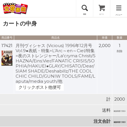
検索
カート
メニュー
カートの中身
会員登録
商品番号
商品名
単価
数量
ログイン
17421
月刊ヴィシャス (Vicious) 1996年12月号
2,000
1
Vol.9●表紙・特集=L'Arc～en～Ciel/特集
削除
=夜のストレンジャー/La'cryma Christi/S
HAZNA/Eins:Vier/FANATIC CRISIS/SO
PHIA/HAKUEI●GLAY/CHISATO/Dear/
SIAM SHADE/Deshabillz/THE COOL
CHIC CHILD/GUNIW TOOLS/FAME/L
aputa/media youth/他
クリックポスト他便可
計
2000
送料
確認画面で表示
注文合計
確認画面で表示