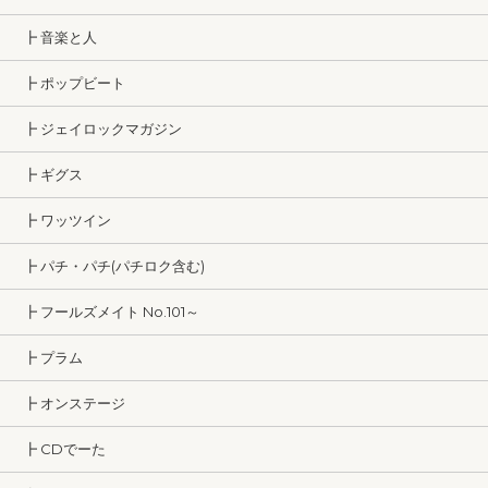
┣ 音楽と人
┣ ポップビート
┣ ジェイロックマガジン
┣ ギグス
┣ ワッツイン
┣ パチ・パチ(パチロク含む)
┣ フールズメイト No.101～
┣ プラム
┣ オンステージ
┣ CDでーた