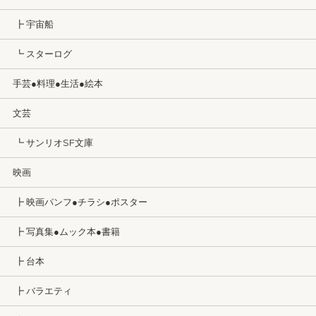
┣ 宇宙船
┗ スターログ
手芸●料理●生活●絵本
文芸
┗ サンリオSF文庫
映画
┣ 映画パンフ●チラシ●ポスター
┣ 写真集●ムック本●書籍
┣ 台本
┣ バラエティ