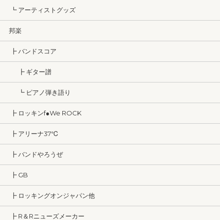
┗ アーティストグッズ
邦楽
┣ バンドスコア
┣ ギター譜
┗ ピアノ弾き語り
┣ ロッキンf●We ROCK
┣ アリーナ37℃
┣ バンドやろうぜ
┣ GB
┣ ロッキングオンジャパン他
┣ R＆Rニューズメーカー