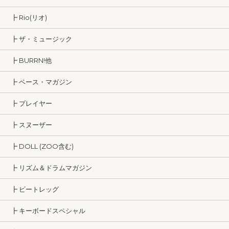
┣ Rio(リオ)
┣ ザ・ミュージック
┣ BURRN!他
┣ ベース・マガジン
┣ プレイヤー
┣ スヌーザー
┣ DOLL (ZOO含む)
┣ リズム＆ドラムマガジン
┣ ビートレッグ
┣ キーボードスペシャル