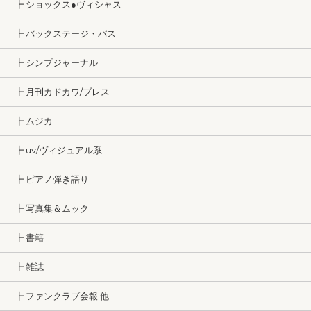
┣ ショックス●ヴィシャス
┣ バックステージ・パス
┣ シンプジャーナル
┣ 月刊カドカワ/ブレス
┣ ムジカ
┣ uv/ヴィジュアル系
┣ ピアノ弾き語り
┣ 写真集＆ムック
┣ 書籍
┣ 雑誌
┣ ファンクラブ会報 他