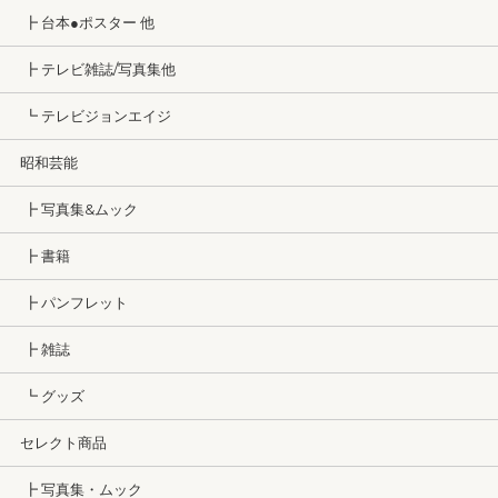
┣ 台本●ポスター 他
┣ テレビ雑誌/写真集他
┗ テレビジョンエイジ
昭和芸能
┣ 写真集&ムック
┣ 書籍
┣ パンフレット
┣ 雑誌
┗ グッズ
セレクト商品
┣ 写真集・ムック