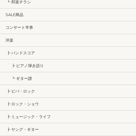
┗ 邦楽チラシ
SALE商品
コンサート半券
洋楽
┣ バンドスコア
┣ ピアノ弾き語り
┗ ギター譜
┣ ビバ・ロック
┣ ロック・ショウ
┣ ミュージック・ライフ
┣ ヤング・ギター