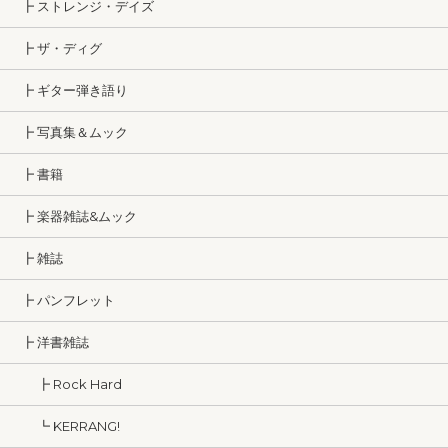
┣ ストレンジ・デイズ
┣ ザ・ディグ
┣ ギター弾き語り
┣ 写真集＆ムック
┣ 書籍
┣ 楽器雑誌&ムック
┣ 雑誌
┣ パンフレット
┣ 洋書雑誌
┣ Rock Hard
┗ KERRANG!