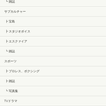
┗ 雑誌
サブカルチャー
┣ 宝島
┣ スタジオボイス
┣ エスクァイア
┗ 雑誌
スポーツ
┣ プロレス、ボクシング
┣ 雑誌
┗ 写真集
TVドラマ