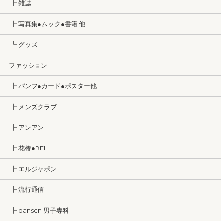
┣ 雑誌
┣ 写真集●ムック●書籍 他
┗ グッズ
ファッション
┣ パンフ●カード●ポスター他
┣ メンズクラブ
┣ アンアン
┣ 花椿●BELL
┣ エルジャポン
┣ 流行通信
┣ dansen 男子専科