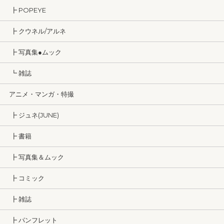
┣ POPEYE
┣ クウネル/アルネ
┣ 写真集●ムック
┗ 雑誌
アニメ・マンガ・特撮
┣ ジュネ(JUNE)
┣ 書籍
┣ 写真集＆ムック
┣ コミック
┣ 雑誌
┣ パンフレット