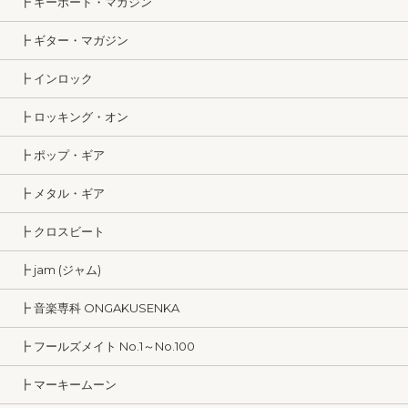
┣ キーボード・マガジン
┣ ギター・マガジン
┣ インロック
┣ ロッキング・オン
┣ ポップ・ギア
┣ メタル・ギア
┣ クロスビート
┣ jam (ジャム)
┣ 音楽専科 ONGAKUSENKA
┣ フールズメイト No.1～No.100
┣ マーキームーン