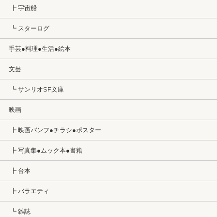
┣ 宇宙船
┗ スターログ
手芸●料理●生活●絵本
文芸
┗ サンリオSF文庫
映画
┣ 映画パンフ●チラシ●ポスター
┣ 写真集●ムック本●書籍
┣ 台本
┣ バラエティ
┗ 雑誌