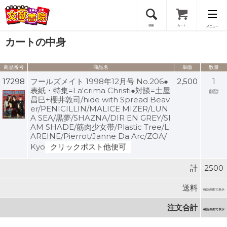
検索
カート
メニュー
カートの中身
会員登録
商品番号
商品名
単価
数量
ログイン
17298
フールズメイト 1998年12月号 No.206●
2,500
1
表紙・特集=La'crima Christi●対談=土屋
削除
昌巳+櫻井敦司/hide with Spread Beav
er/PENICILLIN/MALICE MIZER/LUN
A SEA/黒夢/SHAZNA/DIR EN GREY/SI
AM SHADE/筋肉少女帯/Plastic Tree/L
AREINE/Pierrot/Janne Da Arc/ZOA/
Kyo
クリックポスト他便可
計
2500
送料
確認画面で表示
注文合計
確認画面で表示