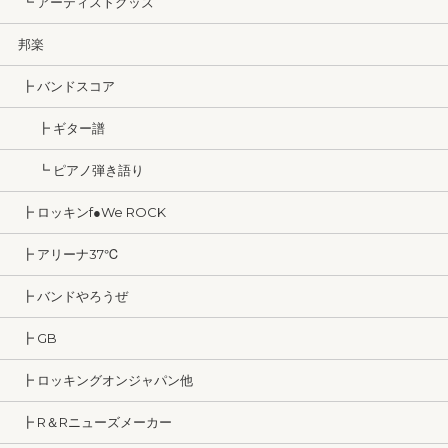
┗ アーティストグッズ
邦楽
┣ バンドスコア
┣ ギター譜
┗ ピアノ弾き語り
┣ ロッキンf●We ROCK
┣ アリーナ37℃
┣ バンドやろうぜ
┣ GB
┣ ロッキングオンジャパン他
┣ R＆Rニューズメーカー