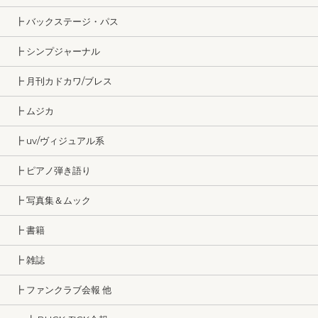
┣ バックステージ・パス
┣ シンプジャーナル
┣ 月刊カドカワ/ブレス
┣ ムジカ
┣ uv/ヴィジュアル系
┣ ピアノ弾き語り
┣ 写真集＆ムック
┣ 書籍
┣ 雑誌
┣ ファンクラブ会報 他