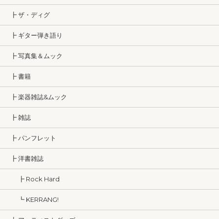
┣ ザ・ディグ
┣ ギター弾き語り
┣ 写真集＆ムック
┣ 書籍
┣ 楽器雑誌&ムック
┣ 雑誌
┣ パンフレット
┣ 洋書雑誌
┣ Rock Hard
┗ KERRANG!