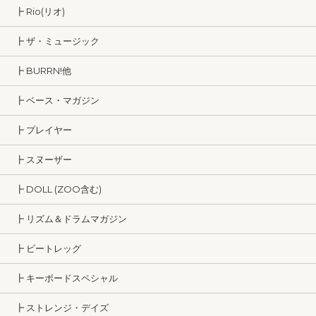
┣ Rio(リオ)
┣ ザ・ミュージック
┣ BURRN!他
┣ ベース・マガジン
┣ プレイヤー
┣ スヌーザー
┣ DOLL (ZOO含む)
┣ リズム＆ドラムマガジン
┣ ビートレッグ
┣ キーボードスペシャル
┣ ストレンジ・デイズ