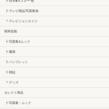
┣ 台本●ポスター 他
┣ テレビ雑誌/写真集他
┗ テレビジョンエイジ
昭和芸能
┣ 写真集&ムック
┣ 書籍
┣ パンフレット
┣ 雑誌
┗ グッズ
セレクト商品
┣ 写真集・ムック