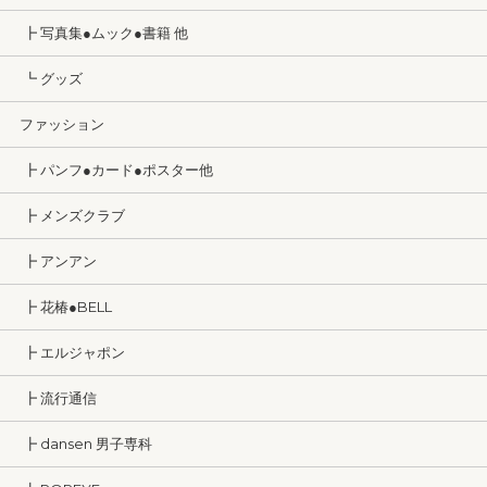
┣ 写真集●ムック●書籍 他
┗ グッズ
ファッション
┣ パンフ●カード●ポスター他
┣ メンズクラブ
┣ アンアン
┣ 花椿●BELL
┣ エルジャポン
┣ 流行通信
┣ dansen 男子専科