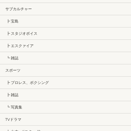
サブカルチャー
┣ 宝島
┣ スタジオボイス
┣ エスクァイア
┗ 雑誌
スポーツ
┣ プロレス、ボクシング
┣ 雑誌
┗ 写真集
TVドラマ