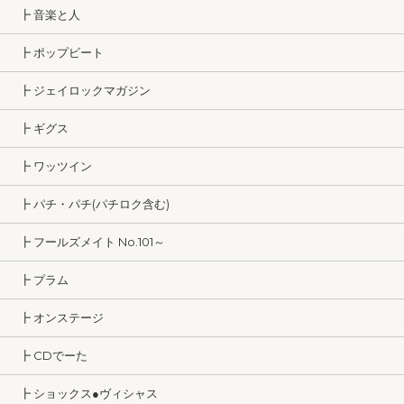
┣ 音楽と人
┣ ポップビート
┣ ジェイロックマガジン
┣ ギグス
┣ ワッツイン
┣ パチ・パチ(パチロク含む)
┣ フールズメイト No.101～
┣ プラム
┣ オンステージ
┣ CDでーた
┣ ショックス●ヴィシャス