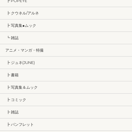
┣ POPEYE
┣ クウネル/アルネ
┣ 写真集●ムック
┗ 雑誌
アニメ・マンガ・特撮
┣ ジュネ(JUNE)
┣ 書籍
┣ 写真集＆ムック
┣ コミック
┣ 雑誌
┣ パンフレット