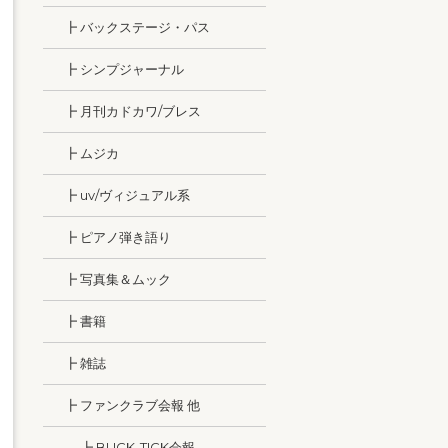
┣ バックステージ・パス
┣ シンプジャーナル
┣ 月刊カドカワ/ブレス
┣ ムジカ
┣ uv/ヴィジュアル系
┣ ピアノ弾き語り
┣ 写真集＆ムック
┣ 書籍
┣ 雑誌
┣ ファンクラブ会報 他
┣ BUCK-TICK会報