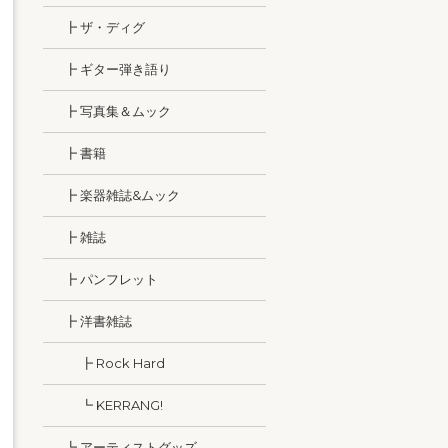
┣ ザ・ディグ
┣ ギター弾き語り
┣ 写真集＆ムック
┣ 書籍
┣ 楽器雑誌&ムック
┣ 雑誌
┣ パンフレット
┣ 洋書雑誌
┣ Rock Hard
┗ KERRANG!
┗ アーティストグッズ