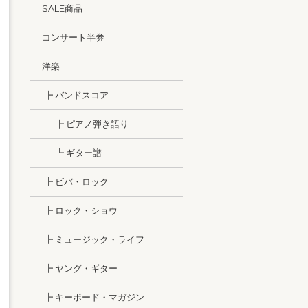
SALE商品
コンサート半券
洋楽
┣ バンドスコア
┣ ピアノ弾き語り
┗ ギター譜
┣ ビバ・ロック
┣ ロック・ショウ
┣ ミュージック・ライフ
┣ ヤング・ギター
┣ キーボード・マガジン