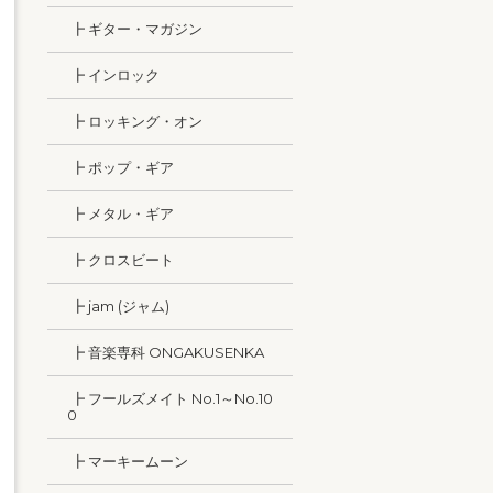
┣ ギター・マガジン
┣ インロック
┣ ロッキング・オン
┣ ポップ・ギア
┣ メタル・ギア
┣ クロスビート
┣ jam (ジャム)
┣ 音楽専科 ONGAKUSENKA
┣ フールズメイト No.1～No.10
0
┣ マーキームーン