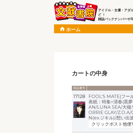
アイドル・女優・アダ
ど ！
雑誌バックナンバーや
ホーム
カートの中身
商品番号
17128
FOOL'S MATE(フー
表紙：特集=清春(黒夢)
AN/LUNA SEA/
ORRIE GLAY/Z.O.A
N(ex.ジキル)/想い
クリックポスト他便