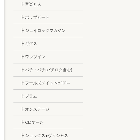
┣ 音楽と人
┣ ポップビート
┣ ジェイロックマガジン
┣ ギグス
┣ ワッツイン
┣ パチ・パチ(パチロク含む)
┣ フールズメイト No.101～
┣ プラム
┣ オンステージ
┣ CDでーた
┣ ショックス●ヴィシャス