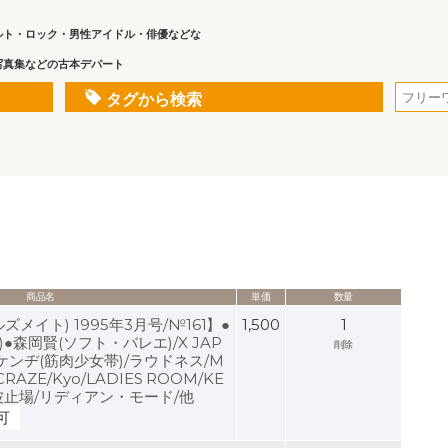
ルト・ロック・男性アイドル・俳優などな
写真集などの古本デパート
タグから検索
商品名
単価
数量
ルズメイト) 1995年3月号/№161】●
1,500
1
●森岡賢(ソフト・バレエ)/X JAP
削除
大槻ケンヂ(筋肉少女帯)/ラウドネス/M
/CRAZE/Kyo/LADIES ROOM/KE
出波止場/リディアン・モード/他
可