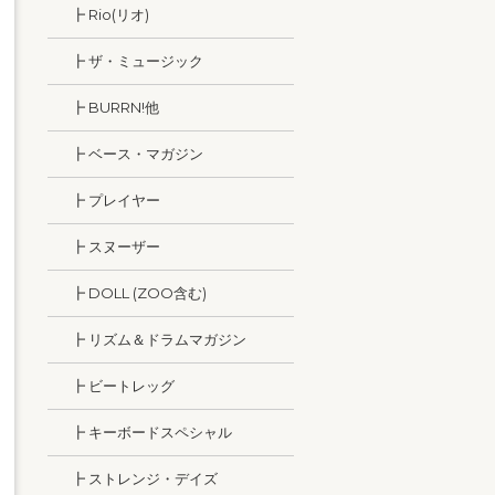
┣ Rio(リオ)
┣ ザ・ミュージック
┣ BURRN!他
┣ ベース・マガジン
┣ プレイヤー
┣ スヌーザー
┣ DOLL (ZOO含む)
┣ リズム＆ドラムマガジン
┣ ビートレッグ
┣ キーボードスペシャル
┣ ストレンジ・デイズ