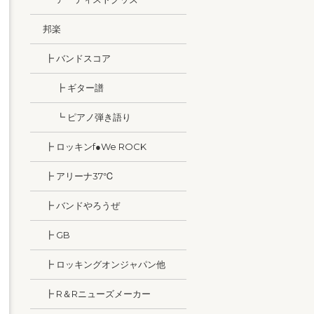
邦楽
┣ バンドスコア
┣ ギター譜
┗ ピアノ弾き語り
┣ ロッキンf●We ROCK
┣ アリーナ37℃
┣ バンドやろうぜ
┣ GB
┣ ロッキングオンジャパン他
┣ R＆Rニューズメーカー