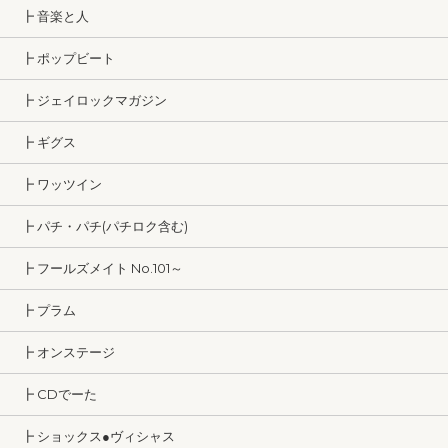
┣ 音楽と人
┣ ポップビート
┣ ジェイロックマガジン
┣ ギグス
┣ ワッツイン
┣ パチ・パチ(パチロク含む)
┣ フールズメイト No.101～
┣ プラム
┣ オンステージ
┣ CDでーた
┣ ショックス●ヴィシャス