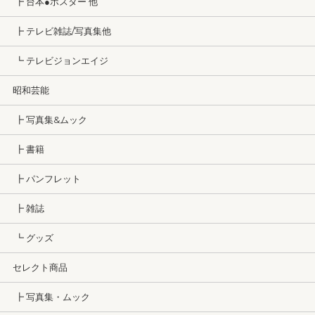
┣ 台本●ポスター 他
┣ テレビ雑誌/写真集他
┗ テレビジョンエイジ
昭和芸能
┣ 写真集&ムック
┣ 書籍
┣ パンフレット
┣ 雑誌
┗ グッズ
セレクト商品
┣ 写真集・ムック