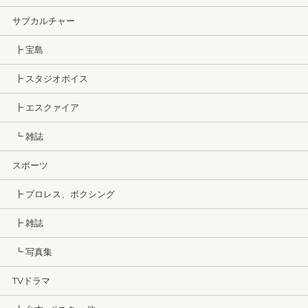
サブカルチャー
┣ 宝島
┣ スタジオボイス
┣ エスクァイア
┗ 雑誌
スポーツ
┣ プロレス、ボクシング
┣ 雑誌
┗ 写真集
TVドラマ