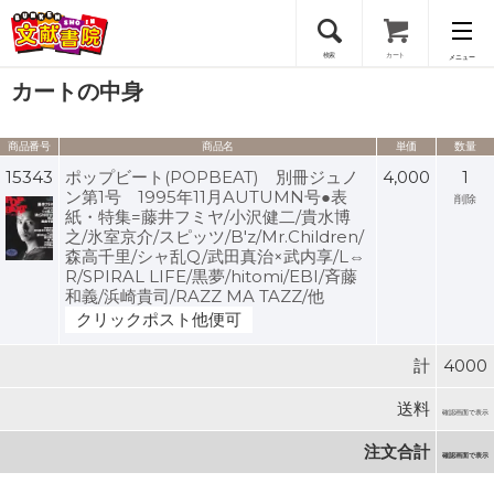
検索
カート
メニュー
カートの中身
会員登録
商品番号
商品名
単価
数量
ログイン
15343
ポップビート(POPBEAT) 別冊ジュノ
4,000
1
ン第1号 1995年11月AUTUMN号●表
削除
紙・特集=藤井フミヤ/小沢健二/貴水博
之/氷室京介/スピッツ/B'z/Mr.Children/
森高千里/シャ乱Q/武田真治×武内享/L⇔
R/SPIRAL LIFE/黒夢/hitomi/EBI/斉藤
和義/浜崎貴司/RAZZ MA TAZZ/他
クリックポスト他便可
計
4000
送料
確認画面で表示
注文合計
確認画面で表示