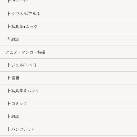
┣ POPEYE
┣ クウネル/アルネ
┣ 写真集●ムック
┗ 雑誌
アニメ・マンガ・特撮
┣ ジュネ(JUNE)
┣ 書籍
┣ 写真集＆ムック
┣ コミック
┣ 雑誌
┣ パンフレット