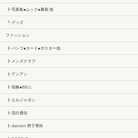
┣ 写真集●ムック●書籍 他
┗ グッズ
ファッション
┣ パンフ●カード●ポスター他
┣ メンズクラブ
┣ アンアン
┣ 花椿●BELL
┣ エルジャポン
┣ 流行通信
┣ dansen 男子専科