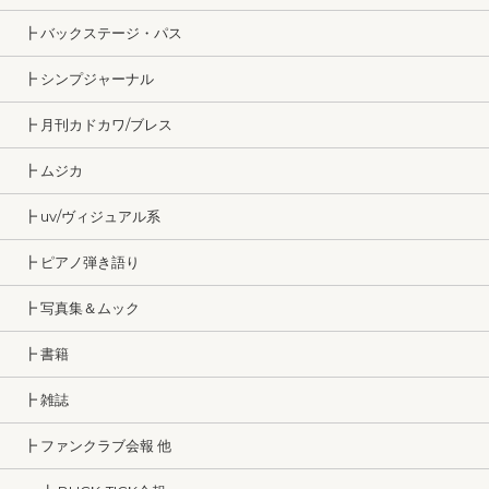
┣ バックステージ・パス
┣ シンプジャーナル
┣ 月刊カドカワ/ブレス
┣ ムジカ
┣ uv/ヴィジュアル系
┣ ピアノ弾き語り
┣ 写真集＆ムック
┣ 書籍
┣ 雑誌
┣ ファンクラブ会報 他