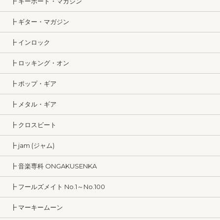
┣ キーボード・マガジン
┣ ギター・マガジン
┣ インロック
┣ ロッキング・オン
┣ ポップ・ギア
┣ メタル・ギア
┣ クロスビート
┣ jam (ジャム)
┣ 音楽専科 ONGAKUSENKA
┣ フールズメイト No.1～No.100
┣ マーキームーン