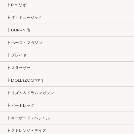
┣ Rio(リオ)
┣ ザ・ミュージック
┣ BURRN!他
┣ ベース・マガジン
┣ プレイヤー
┣ スヌーザー
┣ DOLL (ZOO含む)
┣ リズム＆ドラムマガジン
┣ ビートレッグ
┣ キーボードスペシャル
┣ ストレンジ・デイズ