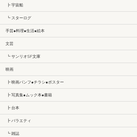
┣ 宇宙船
┗ スターログ
手芸●料理●生活●絵本
文芸
┗ サンリオSF文庫
映画
┣ 映画パンフ●チラシ●ポスター
┣ 写真集●ムック本●書籍
┣ 台本
┣ バラエティ
┗ 雑誌