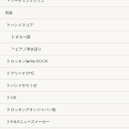
┗ アーティストグッズ
邦楽
┣ バンドスコア
┣ ギター譜
┗ ピアノ弾き語り
┣ ロッキンf●We ROCK
┣ アリーナ37℃
┣ バンドやろうぜ
┣ GB
┣ ロッキングオンジャパン他
┣ R＆Rニューズメーカー