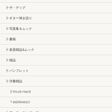
┣ ザ・ディグ
┣ ギター弾き語り
┣ 写真集＆ムック
┣ 書籍
┣ 楽器雑誌&ムック
┣ 雑誌
┣ パンフレット
┣ 洋書雑誌
┣ Rock Hard
┗ KERRANG!