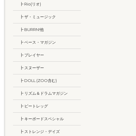
┣ Rio(リオ)
┣ ザ・ミュージック
┣ BURRN!他
┣ ベース・マガジン
┣ プレイヤー
┣ スヌーザー
┣ DOLL (ZOO含む)
┣ リズム＆ドラムマガジン
┣ ビートレッグ
┣ キーボードスペシャル
┣ ストレンジ・デイズ