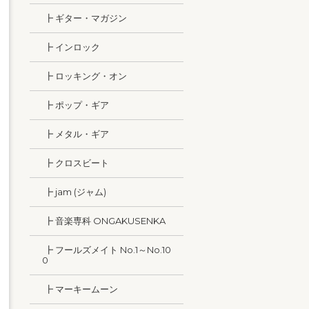
┣ ギター・マガジン
┣ インロック
┣ ロッキング・オン
┣ ポップ・ギア
┣ メタル・ギア
┣ クロスビート
┣ jam (ジャム)
┣ 音楽専科 ONGAKUSENKA
┣ フールズメイト No.1～No.10
0
┣ マーキームーン