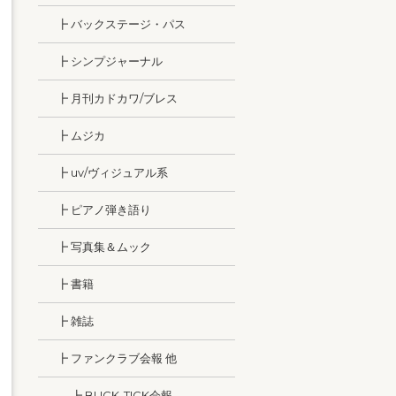
┣ バックステージ・パス
┣ シンプジャーナル
┣ 月刊カドカワ/ブレス
┣ ムジカ
┣ uv/ヴィジュアル系
┣ ピアノ弾き語り
┣ 写真集＆ムック
┣ 書籍
┣ 雑誌
┣ ファンクラブ会報 他
┣ BUCK-TICK会報