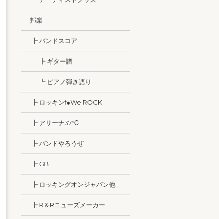
邦楽
┣ バンドスコア
┣ ギター譜
┗ ピアノ弾き語り
┣ ロッキンf●We ROCK
┣ アリーナ37℃
┣ バンドやろうぜ
┣ GB
┣ ロッキングオンジャパン他
┣ R＆Rニューズメーカー