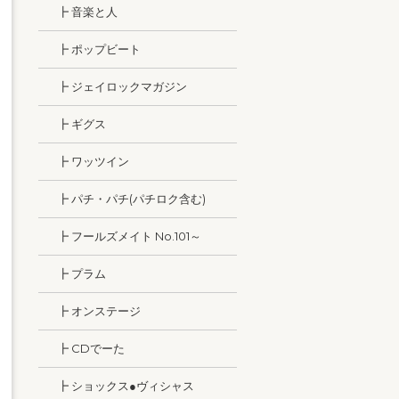
┣ 音楽と人
┣ ポップビート
┣ ジェイロックマガジン
┣ ギグス
┣ ワッツイン
┣ パチ・パチ(パチロク含む)
┣ フールズメイト No.101～
┣ プラム
┣ オンステージ
┣ CDでーた
┣ ショックス●ヴィシャス