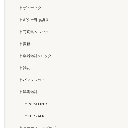
┣ ザ・ディグ
┣ ギター弾き語り
┣ 写真集＆ムック
┣ 書籍
┣ 楽器雑誌&ムック
┣ 雑誌
┣ パンフレット
┣ 洋書雑誌
┣ Rock Hard
┗ KERRANG!
┗ アーティストグッズ