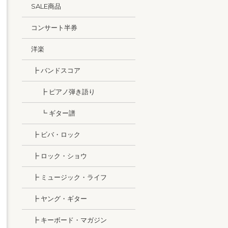
SALE商品
コンサート半券
洋楽
┣ バンドスコア
┣ ピアノ弾き語り
┗ ギター譜
┣ ビバ・ロック
┣ ロック・ショウ
┣ ミュージック・ライフ
┣ ヤング・ギター
┣ キーボード・マガジン