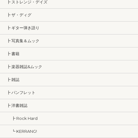
┣ ストレンジ・デイズ
┣ ザ・ディグ
┣ ギター弾き語り
┣ 写真集＆ムック
┣ 書籍
┣ 楽器雑誌&ムック
┣ 雑誌
┣ パンフレット
┣ 洋書雑誌
┣ Rock Hard
┗ KERRANG!