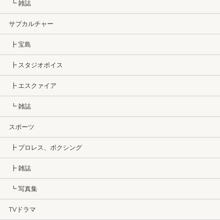
┗ 雑誌
サブカルチャー
┣ 宝島
┣ スタジオボイス
┣ エスクァイア
┗ 雑誌
スポーツ
┣ プロレス、ボクシング
┣ 雑誌
┗ 写真集
TVドラマ