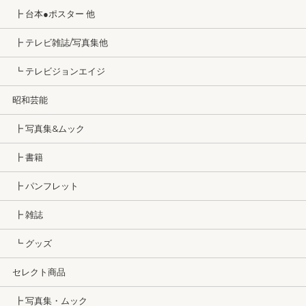
┣ 台本●ポスター 他
┣ テレビ雑誌/写真集他
┗ テレビジョンエイジ
昭和芸能
┣ 写真集&ムック
┣ 書籍
┣ パンフレット
┣ 雑誌
┗ グッズ
セレクト商品
┣ 写真集・ムック