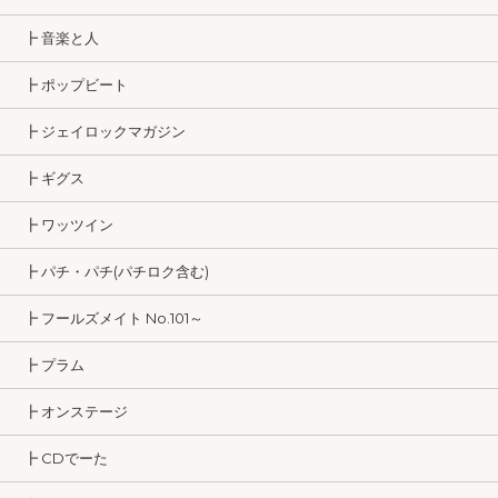
┣ 音楽と人
┣ ポップビート
┣ ジェイロックマガジン
┣ ギグス
┣ ワッツイン
┣ パチ・パチ(パチロク含む)
┣ フールズメイト No.101～
┣ プラム
┣ オンステージ
┣ CDでーた