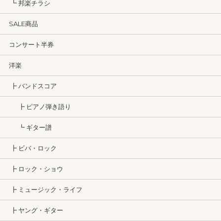
┗ 邦楽チラシ
SALE商品
コンサート半券
洋楽
┣ バンドスコア
┣ ピアノ弾き語り
┗ ギター譜
┣ ビバ・ロック
┣ ロック・ショウ
┣ ミュージック・ライフ
┣ ヤング・ギター