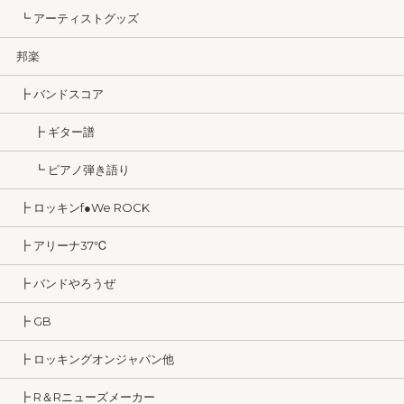
┗ アーティストグッズ
邦楽
┣ バンドスコア
┣ ギター譜
┗ ピアノ弾き語り
┣ ロッキンf●We ROCK
┣ アリーナ37℃
┣ バンドやろうぜ
┣ GB
┣ ロッキングオンジャパン他
┣ R＆Rニューズメーカー