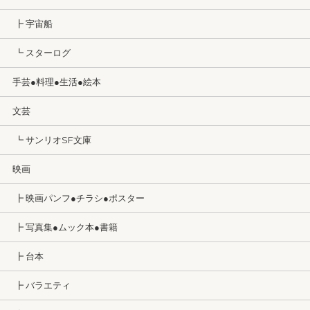
┣ 宇宙船
┗ スターログ
手芸●料理●生活●絵本
文芸
┗ サンリオSF文庫
映画
┣ 映画パンフ●チラシ●ポスター
┣ 写真集●ムック本●書籍
┣ 台本
┣ バラエティ