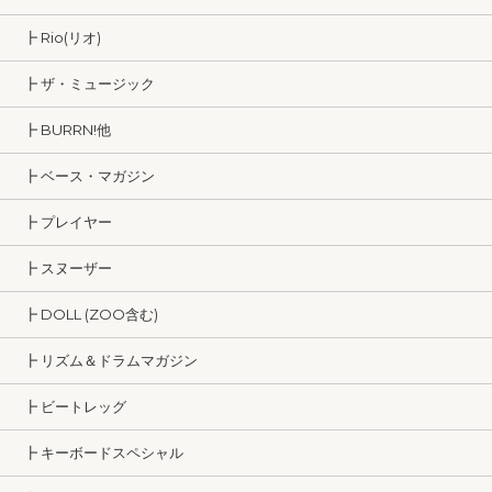
┣ Rio(リオ)
┣ ザ・ミュージック
┣ BURRN!他
┣ ベース・マガジン
┣ プレイヤー
┣ スヌーザー
┣ DOLL (ZOO含む)
┣ リズム＆ドラムマガジン
┣ ビートレッグ
┣ キーボードスペシャル