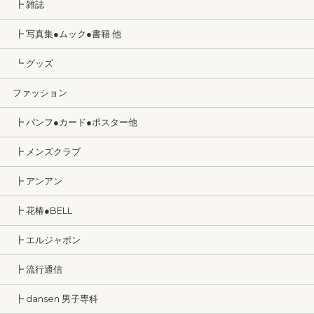
┣ 雑誌
┣ 写真集●ムック●書籍 他
┗ グッズ
ファッション
┣ パンフ●カード●ポスター他
┣ メンズクラブ
┣ アンアン
┣ 花椿●BELL
┣ エルジャポン
┣ 流行通信
┣ dansen 男子専科