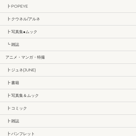
┣ POPEYE
┣ クウネル/アルネ
┣ 写真集●ムック
┗ 雑誌
アニメ・マンガ・特撮
┣ ジュネ(JUNE)
┣ 書籍
┣ 写真集＆ムック
┣ コミック
┣ 雑誌
┣ パンフレット