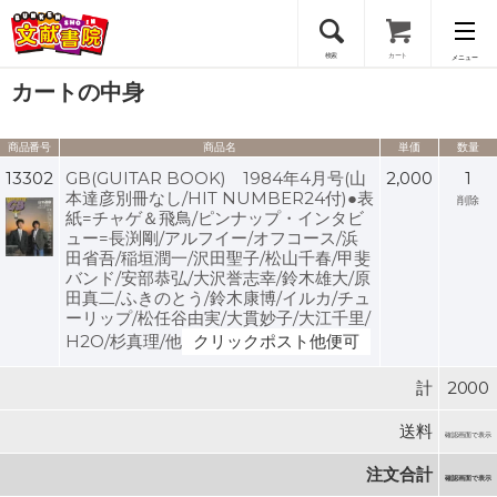
検索
カート
メニュー
カートの中身
会員登録
商品番号
商品名
単価
数量
ログイン
13302
GB(GUITAR BOOK) 1984年4月号(山
2,000
1
本達彦別冊なし/HIT NUMBER24付)●表
削除
紙=チャゲ＆飛鳥/ピンナップ・インタビ
ュー=長渕剛/アルフイー/オフコース/浜
田省吾/稲垣潤一/沢田聖子/松山千春/甲斐
バンド/安部恭弘/大沢誉志幸/鈴木雄大/原
田真二/ふきのとう/鈴木康博/イルカ/チュ
ーリップ/松任谷由実/大貫妙子/大江千里/
H2O/杉真理/他
クリックポスト他便可
計
2000
送料
確認画面で表示
注文合計
確認画面で表示