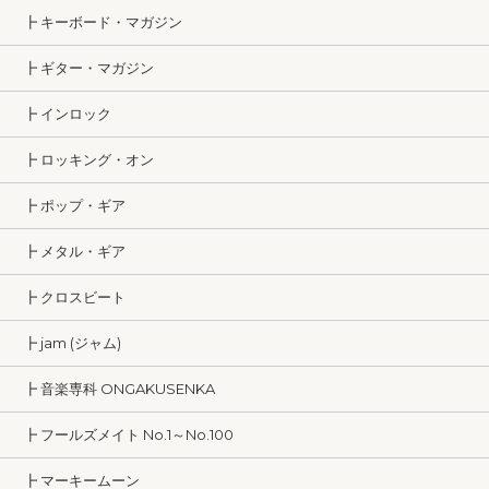
┣ キーボード・マガジン
┣ ギター・マガジン
┣ インロック
┣ ロッキング・オン
┣ ポップ・ギア
┣ メタル・ギア
┣ クロスビート
┣ jam (ジャム)
┣ 音楽専科 ONGAKUSENKA
┣ フールズメイト No.1～No.100
┣ マーキームーン