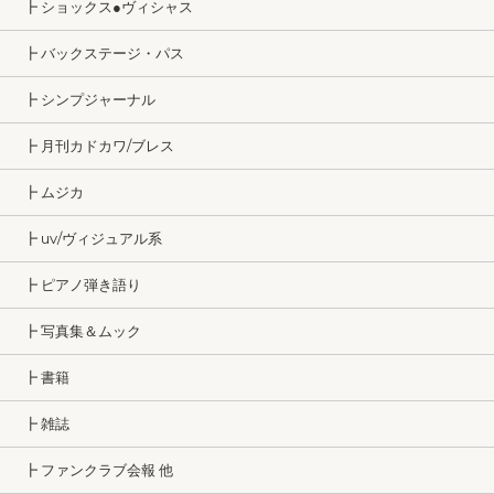
┣ ショックス●ヴィシャス
┣ バックステージ・パス
┣ シンプジャーナル
┣ 月刊カドカワ/ブレス
┣ ムジカ
┣ uv/ヴィジュアル系
┣ ピアノ弾き語り
┣ 写真集＆ムック
┣ 書籍
┣ 雑誌
┣ ファンクラブ会報 他