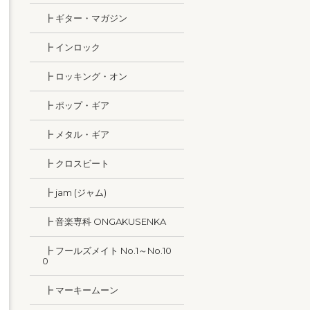
┣ ギター・マガジン
┣ インロック
┣ ロッキング・オン
┣ ポップ・ギア
┣ メタル・ギア
┣ クロスビート
┣ jam (ジャム)
┣ 音楽専科 ONGAKUSENKA
┣ フールズメイト No.1～No.10
0
┣ マーキームーン