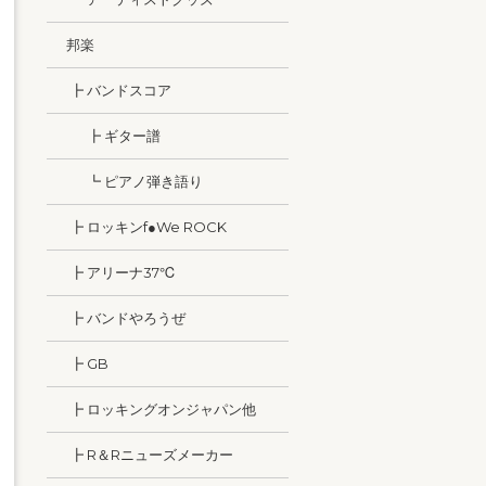
邦楽
┣ バンドスコア
┣ ギター譜
┗ ピアノ弾き語り
┣ ロッキンf●We ROCK
┣ アリーナ37℃
┣ バンドやろうぜ
┣ GB
┣ ロッキングオンジャパン他
┣ R＆Rニューズメーカー