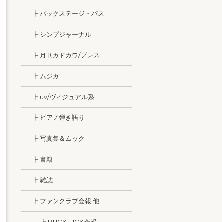
┣ バックステージ・パス
┣ シンプジャーナル
┣ 月刊カドカワ/ブレス
┣ ムジカ
┣ uv/ヴィジュアル系
┣ ピアノ弾き語り
┣ 写真集＆ムック
┣ 書籍
┣ 雑誌
┣ ファンクラブ会報 他
┣ BUCK-TICK会報