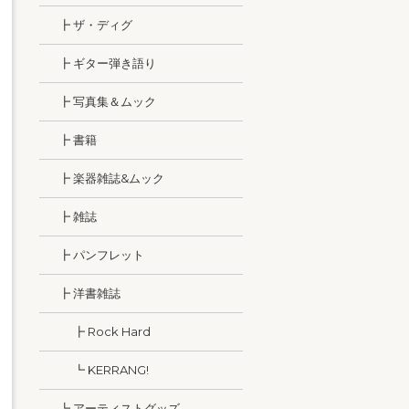
┣ ザ・ディグ
┣ ギター弾き語り
┣ 写真集＆ムック
┣ 書籍
┣ 楽器雑誌&ムック
┣ 雑誌
┣ パンフレット
┣ 洋書雑誌
┣ Rock Hard
┗ KERRANG!
┗ アーティストグッズ