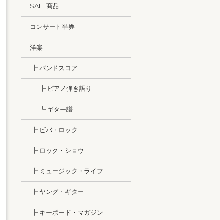
SALE商品
コンサート半券
洋楽
┣ バンドスコア
┣ ピアノ弾き語り
┗ ギター譜
┣ ビバ・ロック
┣ ロック・ショウ
┣ ミュージック・ライフ
┣ ヤング・ギター
┣ キーボード・マガジン