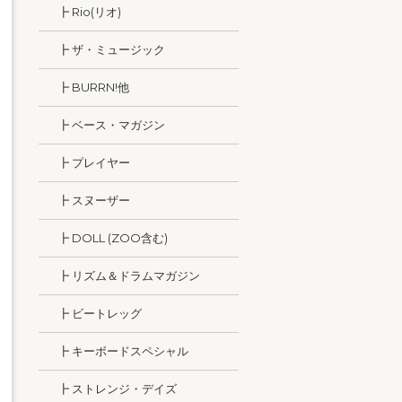
┣ Rio(リオ)
┣ ザ・ミュージック
┣ BURRN!他
┣ ベース・マガジン
┣ プレイヤー
┣ スヌーザー
┣ DOLL (ZOO含む)
┣ リズム＆ドラムマガジン
┣ ビートレッグ
┣ キーボードスペシャル
┣ ストレンジ・デイズ