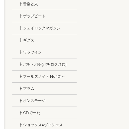
┣ 音楽と人
┣ ポップビート
┣ ジェイロックマガジン
┣ ギグス
┣ ワッツイン
┣ パチ・パチ(パチロク含む)
┣ フールズメイト No.101～
┣ プラム
┣ オンステージ
┣ CDでーた
┣ ショックス●ヴィシャス