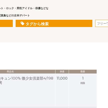
ルト・ロック・男性アイドル・俳優などな
写真集などの古本デパート
タグから検索
商品名
単価
数量
ュン100% 微少女倶楽部4/198
11,000
1
房
削除