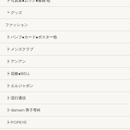
┣ 写真集●ムック●書籍 他
┗ グッズ
ファッション
┣ パンフ●カード●ポスター他
┣ メンズクラブ
┣ アンアン
┣ 花椿●BELL
┣ エルジャポン
┣ 流行通信
┣ dansen 男子専科
┣ POPEYE