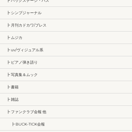
┣ バックステージ・パス
┣ シンプジャーナル
┣ 月刊カドカワ/ブレス
┣ ムジカ
┣ uv/ヴィジュアル系
┣ ピアノ弾き語り
┣ 写真集＆ムック
┣ 書籍
┣ 雑誌
┣ ファンクラブ会報 他
┣ BUCK-TICK会報