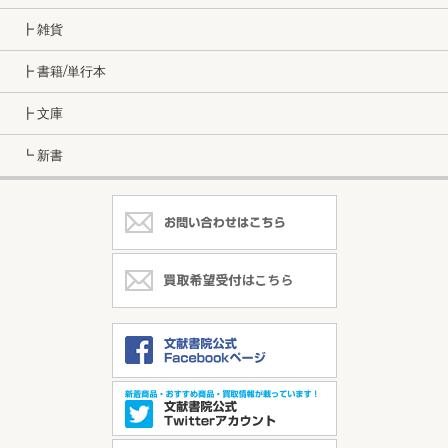
┣ 雑貨
┣ 書籍/単行本
┣ 文庫
┗ 新書