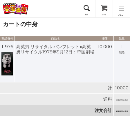
検索
カート
メニュー
カートの中身
会員登録
商品番号
商品名
単価
数量
ログイン
11976
高英男 リサイタル パンフレット●高英
10,000
1
男リサイタル1978年5月12日：帝国劇場
削除
計
10000
送料
確認画面で表示
注文合計
確認画面で表示