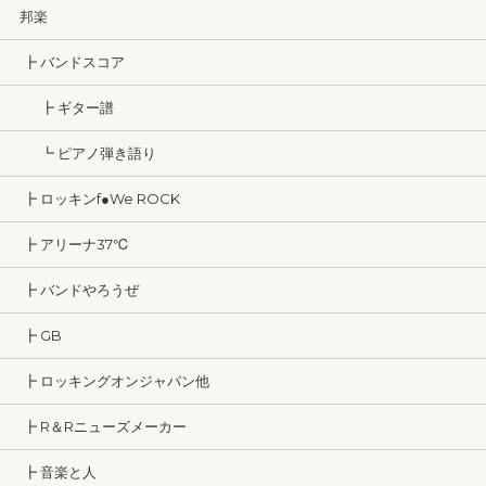
邦楽
┣ バンドスコア
┣ ギター譜
┗ ピアノ弾き語り
┣ ロッキンf●We ROCK
┣ アリーナ37℃
┣ バンドやろうぜ
┣ GB
┣ ロッキングオンジャパン他
┣ R＆Rニューズメーカー
┣ 音楽と人