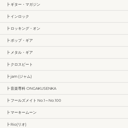
┣ ギター・マガジン
┣ インロック
┣ ロッキング・オン
┣ ポップ・ギア
┣ メタル・ギア
┣ クロスビート
┣ jam (ジャム)
┣ 音楽専科 ONGAKUSENKA
┣ フールズメイト No.1～No.100
┣ マーキームーン
┣ Rio(リオ)