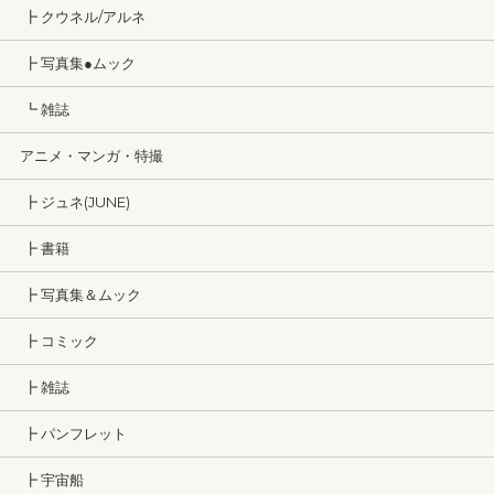
┣ クウネル/アルネ
┣ 写真集●ムック
┗ 雑誌
アニメ・マンガ・特撮
┣ ジュネ(JUNE)
┣ 書籍
┣ 写真集＆ムック
┣ コミック
┣ 雑誌
┣ パンフレット
┣ 宇宙船