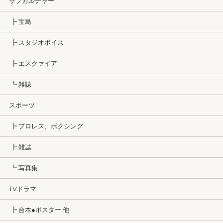
サブカルチャー
┣ 宝島
┣ スタジオボイス
┣ エスクァイア
┗ 雑誌
スポーツ
┣ プロレス、ボクシング
┣ 雑誌
┗ 写真集
TVドラマ
┣ 台本●ポスター 他