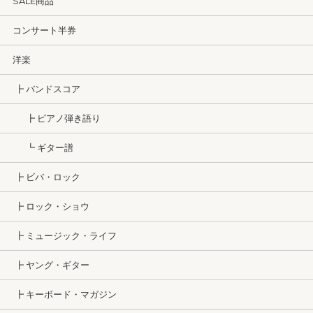
SALE商品
コンサート半券
洋楽
┣ バンドスコア
┣ ピアノ弾き語り
┗ ギター譜
┣ ビバ・ロック
┣ ロック・ショウ
┣ ミュージック・ライフ
┣ ヤング・ギター
┣ キーボード・マガジン