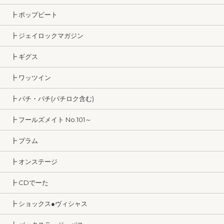
┣ ポップビート
┣ ジェイロックマガジン
┣ ギグス
┣ ワッツイン
┣ パチ・パチ(パチロク含む)
┣ フールズメイト No.101～
┣ プラム
┣ オンステージ
┣ CDでーた
┣ ショックス●ヴィシャス