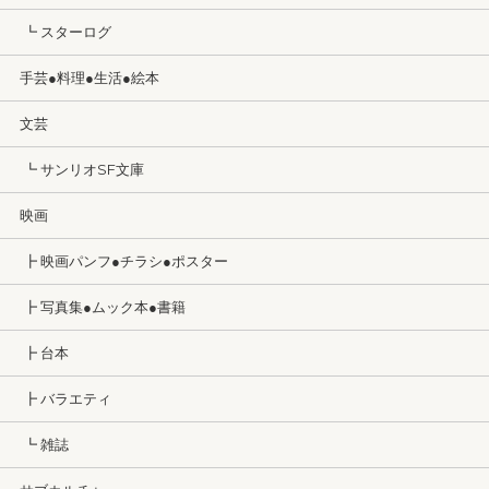
┗ スターログ
手芸●料理●生活●絵本
文芸
┗ サンリオSF文庫
映画
┣ 映画パンフ●チラシ●ポスター
┣ 写真集●ムック本●書籍
┣ 台本
┣ バラエティ
┗ 雑誌