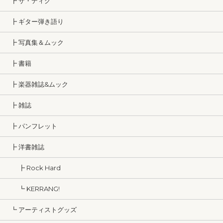
┣ ザ・ディグ
┣ ギター弾き語り
┣ 写真集＆ムック
┣ 書籍
┣ 楽器雑誌&ムック
┣ 雑誌
┣ パンフレット
┣ 洋書雑誌
┣ Rock Hard
┗ KERRANG!
┗ アーティストグッズ