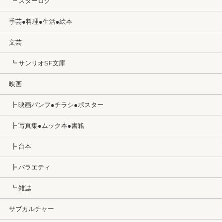
┗ スターログ
手芸●料理●生活●絵本
文芸
┗ サンリオSF文庫
映画
┣ 映画パンフ●チラシ●ポスター
┣ 写真集●ムック本●書籍
┣ 台本
┣ バラエティ
┗ 雑誌
サブカルチャー