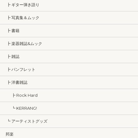
┣ ギター弾き語り
┣ 写真集＆ムック
┣ 書籍
┣ 楽器雑誌&ムック
┣ 雑誌
┣ パンフレット
┣ 洋書雑誌
┣ Rock Hard
┗ KERRANG!
┗ アーティストグッズ
邦楽