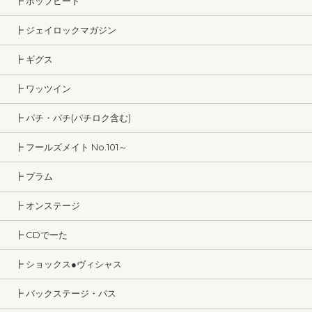
┣ ポップビート
┣ ジェイロックマガジン
┣ ギグス
┣ ワッツイン
┣ パチ・パチ(パチロク含む)
┣ フールズメイト No.101～
┣ プラム
┣ オンステージ
┣ CDでーた
┣ ショックス●ヴィシャス
┣ バックステージ・パス