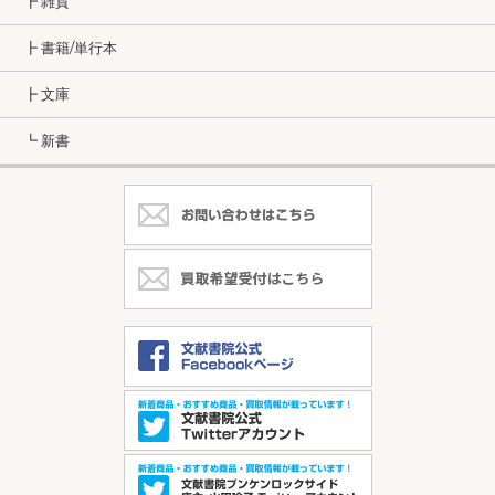
┣ 雑貨
┣ 書籍/単行本
┣ 文庫
┗ 新書