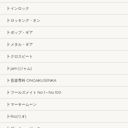
┣ インロック
┣ ロッキング・オン
┣ ポップ・ギア
┣ メタル・ギア
┣ クロスビート
┣ jam (ジャム)
┣ 音楽専科 ONGAKUSENKA
┣ フールズメイト No.1～No.100
┣ マーキームーン
┣ Rio(リオ)