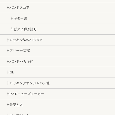
┣ バンドスコア
┣ ギター譜
┗ ピアノ弾き語り
┣ ロッキンf●We ROCK
┣ アリーナ37℃
┣ バンドやろうぜ
┣ GB
┣ ロッキングオンジャパン他
┣ R＆Rニューズメーカー
┣ 音楽と人