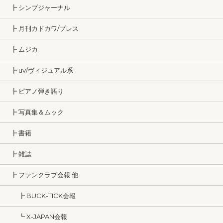
┣ シンプジャーナル
┣ 月刊カドカワ/ブレス
┣ ムジカ
┣ uv/ヴィジュアル系
┣ ピアノ弾き語り
┣ 写真集＆ムック
┣ 書籍
┣ 雑誌
┣ ファンクラブ会報 他
┣ BUCK-TICK会報
┗ X-JAPAN会報