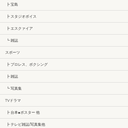
┣ 宝島
┣ スタジオボイス
┣ エスクァイア
┗ 雑誌
スポーツ
┣ プロレス、ボクシング
┣ 雑誌
┗ 写真集
TVドラマ
┣ 台本●ポスター 他
┣ テレビ雑誌/写真集他