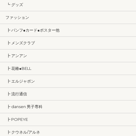
┗ グッズ
ファッション
┣ パンフ●カード●ポスター他
┣ メンズクラブ
┣ アンアン
┣ 花椿●BELL
┣ エルジャポン
┣ 流行通信
┣ dansen 男子専科
┣ POPEYE
┣ クウネル/アルネ