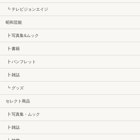
┗ テレビジョンエイジ
昭和芸能
┣ 写真集&ムック
┣ 書籍
┣ パンフレット
┣ 雑誌
┗ グッズ
セレクト商品
┣ 写真集・ムック
┣ 雑誌