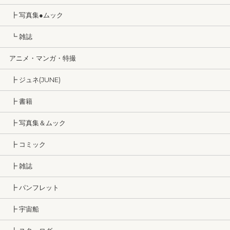
┣ 写真集●ムック
┗ 雑誌
アニメ・マンガ・特撮
┣ ジュネ(JUNE)
┣ 書籍
┣ 写真集＆ムック
┣ コミック
┣ 雑誌
┣ パンフレット
┣ 宇宙船