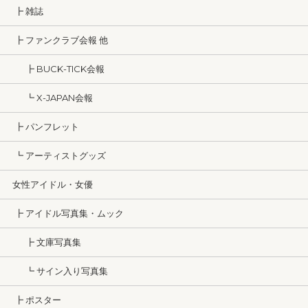
┣ 雑誌
┣ ファンクラブ会報 他
┣ BUCK-TICK会報
┗ X-JAPAN会報
┣ パンフレット
┗ アーティストグッズ
女性アイドル・女優
┣ アイドル写真集・ムック
┣ 文庫写真集
┗ サイン入り写真集
┣ ポスター