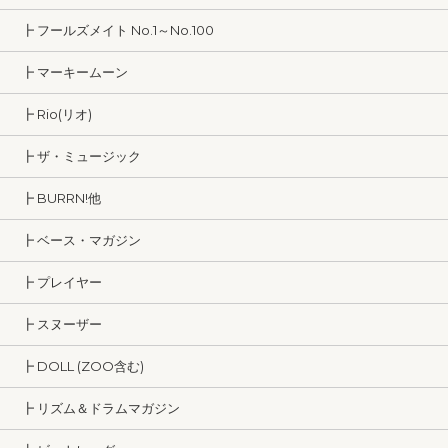
┣ フールズメイト No.1～No.100
┣ マーキームーン
┣ Rio(リオ)
┣ ザ・ミュージック
┣ BURRN!他
┣ ベース・マガジン
┣ プレイヤー
┣ スヌーザー
┣ DOLL (ZOO含む)
┣ リズム＆ドラムマガジン