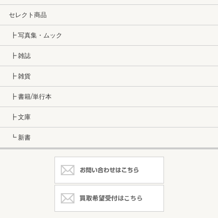
セレクト商品
┣ 写真集・ムック
┣ 雑誌
┣ 雑貨
┣ 書籍/単行本
┣ 文庫
┗ 新書