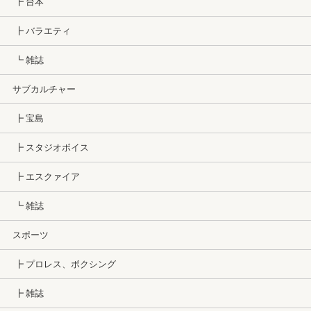
┣ 台本
┣ バラエティ
┗ 雑誌
サブカルチャー
┣ 宝島
┣ スタジオボイス
┣ エスクァイア
┗ 雑誌
スポーツ
┣ プロレス、ボクシング
┣ 雑誌