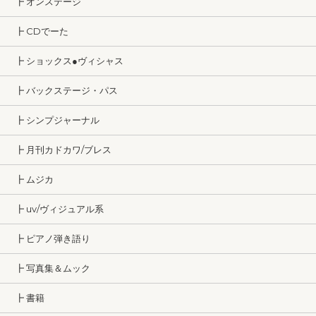
┣ オンステージ
┣ CDでーた
┣ ショックス●ヴィシャス
┣ バックステージ・パス
┣ シンプジャーナル
┣ 月刊カドカワ/ブレス
┣ ムジカ
┣ uv/ヴィジュアル系
┣ ピアノ弾き語り
┣ 写真集＆ムック
┣ 書籍