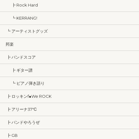
┣ Rock Hard
┗ KERRANG!
┗ アーティストグッズ
邦楽
┣ バンドスコア
┣ ギター譜
┗ ピアノ弾き語り
┣ ロッキンf●We ROCK
┣ アリーナ37℃
┣ バンドやろうぜ
┣ GB