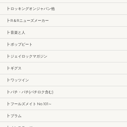
┣ ロッキングオンジャパン他
┣ R＆Rニューズメーカー
┣ 音楽と人
┣ ポップビート
┣ ジェイロックマガジン
┣ ギグス
┣ ワッツイン
┣ パチ・パチ(パチロク含む)
┣ フールズメイト No.101～
┣ プラム