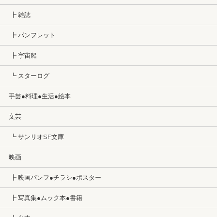
┣ 雑誌
┣ パンフレット
┣ 宇宙船
┗ スターログ
手芸●料理●生活●絵本
文芸
┗ サンリオSF文庫
映画
┣ 映画パンフ●チラシ●ポスター
┣ 写真集●ムック本●書籍