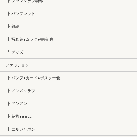
┣ ファンクラブ会報
┣ パンフレット
┣ 雑誌
┣ 写真集●ムック●書籍 他
┗ グッズ
ファッション
┣ パンフ●カード●ポスター他
┣ メンズクラブ
┣ アンアン
┣ 花椿●BELL
┣ エルジャポン