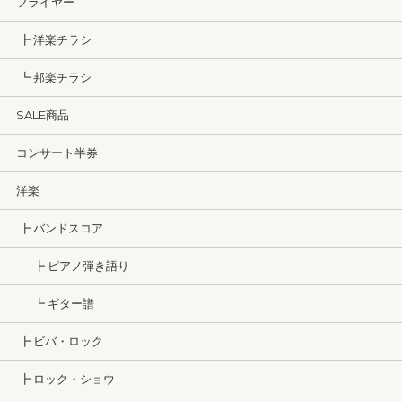
フライヤー
┣ 洋楽チラシ
┗ 邦楽チラシ
SALE商品
コンサート半券
洋楽
┣ バンドスコア
┣ ピアノ弾き語り
┗ ギター譜
┣ ビバ・ロック
┣ ロック・ショウ