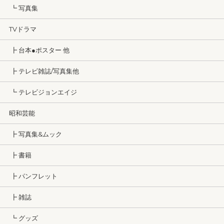
┗ 写真集
TVドラマ
┣ 台本●ポスター 他
┣ テレビ雑誌/写真集他
┗ テレビジョンエイジ
昭和芸能
┣ 写真集&ムック
┣ 書籍
┣ パンフレット
┣ 雑誌
┗ グッズ