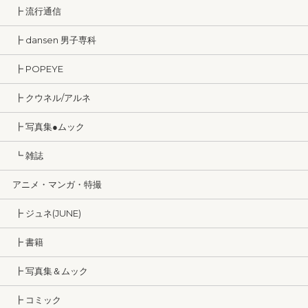
┣ 流行通信
┣ dansen 男子専科
┣ POPEYE
┣ クウネル/アルネ
┣ 写真集●ムック
┗ 雑誌
アニメ・マンガ・特撮
┣ ジュネ(JUNE)
┣ 書籍
┣ 写真集＆ムック
┣ コミック